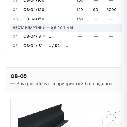
01
OB-04/100
100
—
—
02
OB-04/120
120
90
6000
03
OB-04/150
150
—
—
НЕСТАНДАРТНИЙ — 0,5 / 0,7 MM
04
OB-04/ S1=.....
—
—
—
05
OB-04/ S1=..... / S2=.....
—
—
—
OB-05
— Внутрішній кут із прикриттям біля підлоги