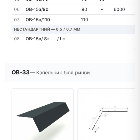
06
OB-15a/90
90
-
6000
07
OB-15a/110
110
-
—
НЕСТАНДАРТНИЙ — 0,5 / 0,7 MM
08
OB-15a/ S=..... / L=.....
—
—
—
OB-33
— Капельник біля ринви