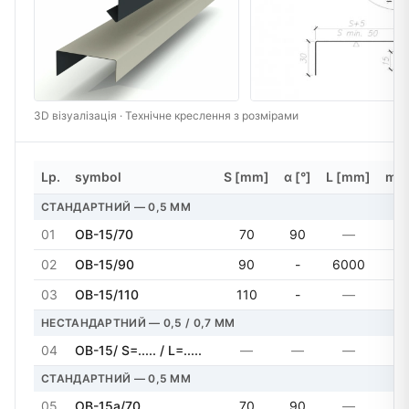
3D візуалізація · Технічне креслення з розмірами
Lp.
symbol
S [mm]
α [°]
L [mm]
mas
СТАНДАРТНИЙ — 0,5 MM
01
OB-15/70
70
90
—
02
OB-15/90
90
-
6000
03
OB-15/110
110
-
—
НЕСТАНДАРТНИЙ — 0,5 / 0,7 MM
04
OB-15/ S=..... / L=.....
—
—
—
СТАНДАРТНИЙ — 0,5 MM
05
OB-15a/70
70
90
—