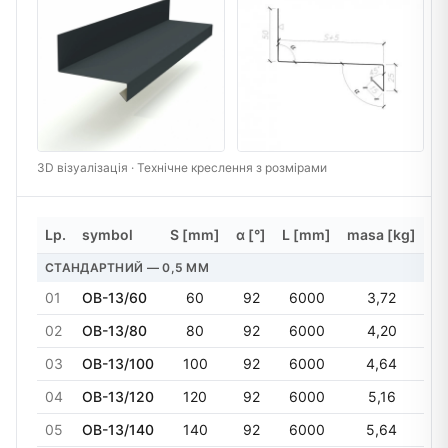
3D візуалізація · Технічне креслення з розмірами
Lp.
symbol
S [mm]
α [°]
L [mm]
masa [kg]
СТАНДАРТНИЙ — 0,5 MM
01
OB-13/60
60
92
6000
3,72
02
OB-13/80
80
92
6000
4,20
03
OB-13/100
100
92
6000
4,64
04
OB-13/120
120
92
6000
5,16
05
OB-13/140
140
92
6000
5,64