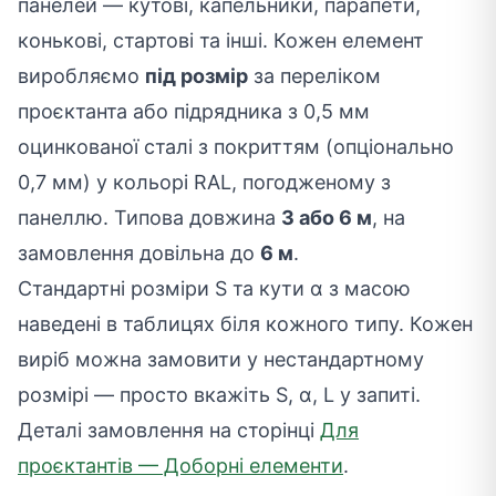
панелей — кутові, капельники, парапети,
конькові, стартові та інші. Кожен елемент
виробляємо
під розмір
за переліком
проєктанта або підрядника з 0,5 мм
оцинкованої сталі з покриттям (опціонально
0,7 мм) у кольорі RAL, погодженому з
панеллю. Типова довжина
3 або 6 м
, на
замовлення довільна до
6 м
.
Стандартні розміри S та кути α з масою
наведені в таблицях біля кожного типу. Кожен
виріб можна замовити у нестандартному
розмірі — просто вкажіть S, α, L у запиті.
Деталі замовлення на сторінці
Для
проєктантів — Доборні елементи
.