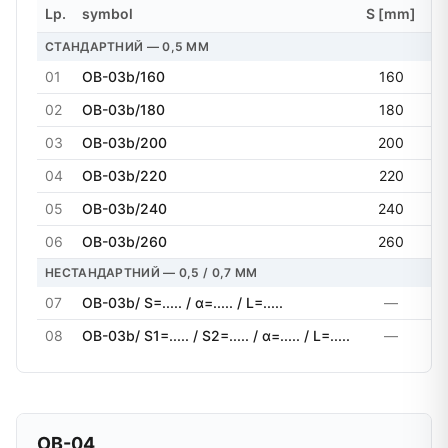
Lp.
symbol
S [mm]
α 
СТАНДАРТНИЙ — 0,5 MM
01
OB-03b/160
160
9
02
OB-03b/180
180
9
03
OB-03b/200
200
9
04
OB-03b/220
220
9
05
OB-03b/240
240
9
06
OB-03b/260
260
9
НЕСТАНДАРТНИЙ — 0,5 / 0,7 MM
07
OB-03b/ S=..... / α=..... / L=.....
—
08
OB-03b/ S1=..... / S2=..... / α=..... / L=.....
—
OB-04