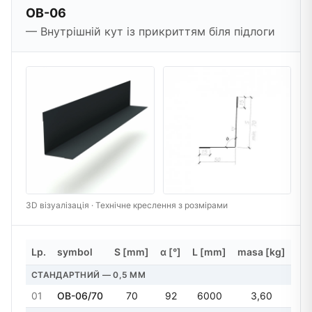
OB-06
— Внутрішній кут із прикриттям біля підлоги
3D візуалізація · Технічне креслення з розмірами
Lp.
symbol
S [mm]
α [°]
L [mm]
masa [kg]
СТАНДАРТНИЙ — 0,5 MM
01
OB-06/70
70
92
6000
3,60