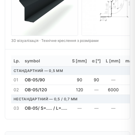
3D візуалізація · Технічне креслення з розмірами
Lp.
symbol
S [mm]
α [°]
L [mm]
masa
СТАНДАРТНИЙ — 0,5 MM
01
OB-05/90
90
90
—
3
02
OB-05/120
120
—
6000
4
НЕСТАНДАРТНИЙ — 0,5 / 0,7 MM
03
OB-05/ S=..... / L=.....
—
—
—