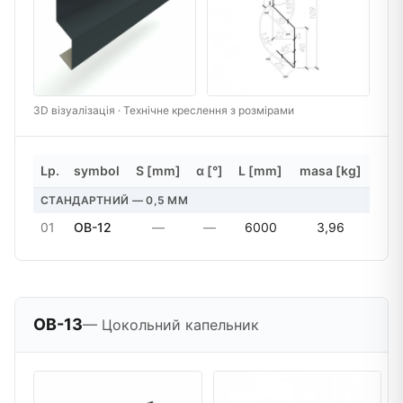
3D візуалізація · Технічне креслення з розмірами
Lp.
symbol
S [mm]
α [°]
L [mm]
masa [kg]
СТАНДАРТНИЙ — 0,5 MM
01
OB-12
—
—
6000
3,96
OB-13
— Цокольний капельник