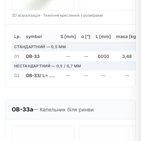
3D візуалізація · Технічне креслення з розмірами
Lp.
symbol
S [mm]
α [°]
L [mm]
masa [kg]
СТАНДАРТНИЙ — 0,5 MM
01
OB-33
—
—
6000
3,48
НЕСТАНДАРТНИЙ — 0,5 / 0,7 MM
02
OB-33/ L= .....
—
—
—
—
OB-33a
— Капельник біля ринви