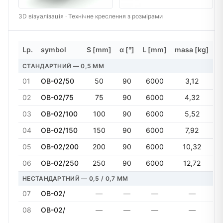
3D візуалізація · Технічне креслення з розмірами
Lp.
symbol
S [mm]
α [°]
L [mm]
masa [kg]
СТАНДАРТНИЙ — 0,5 MM
01
OB-02/50
50
90
6000
3,12
02
OB-02/75
75
90
6000
4,32
03
OB-02/100
100
90
6000
5,52
04
OB-02/150
150
90
6000
7,92
05
OB-02/200
200
90
6000
10,32
06
OB-02/250
250
90
6000
12,72
НЕСТАНДАРТНИЙ — 0,5 / 0,7 MM
07
OB-02/
—
—
—
—
08
OB-02/
—
—
—
—