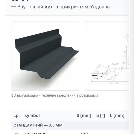
— Внутрішній кут із прикриттям з'єднань
3D візуалізація · Технічне креслення з розмірами
Lp.
symbol
S [mm]
α [°]
L [mm]
m
СТАНДАРТНИЙ — 0,5 MM