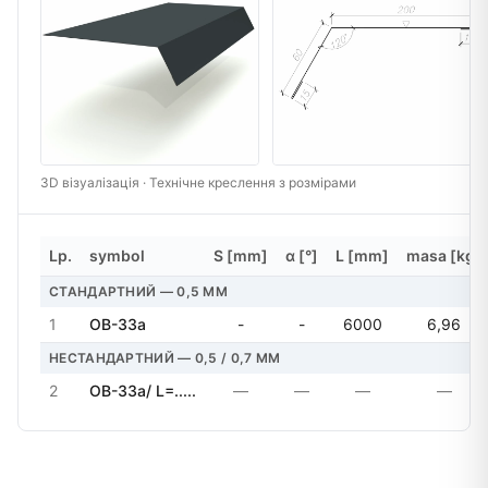
3D візуалізація · Технічне креслення з розмірами
Lp.
symbol
S [mm]
α [°]
L [mm]
masa [kg]
СТАНДАРТНИЙ — 0,5 MM
1
OB-33a
-
-
6000
6,96
НЕСТАНДАРТНИЙ — 0,5 / 0,7 MM
2
OB-33a/ L=.....
—
—
—
—