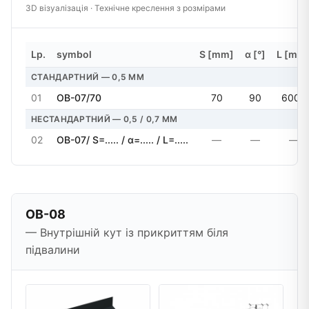
3D візуалізація · Технічне креслення з розмірами
Lp.
symbol
S [mm]
α [°]
L [mm
СТАНДАРТНИЙ — 0,5 MM
01
OB-07/70
70
90
6000
НЕСТАНДАРТНИЙ — 0,5 / 0,7 MM
02
OB-07/ S=..... / α=..... / L=.....
—
—
—
OB-08
— Внутрішній кут із прикриттям біля
підвалини