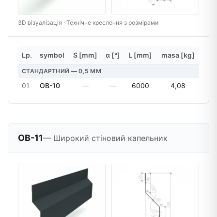
3D візуалізація · Технічне креслення з розмірами
Lp.
symbol
S [mm]
α [°]
L [mm]
masa [kg]
СТАНДАРТНИЙ — 0,5 MM
01
OB-10
—
—
6000
4,08
OB-11
— Широкий стіновий капельник