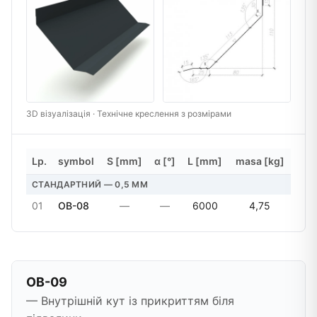
3D візуалізація · Технічне креслення з розмірами
Lp.
symbol
S [mm]
α [°]
L [mm]
masa [kg]
СТАНДАРТНИЙ — 0,5 MM
01
OB-08
—
—
6000
4,75
OB-09
— Внутрішній кут із прикриттям біля