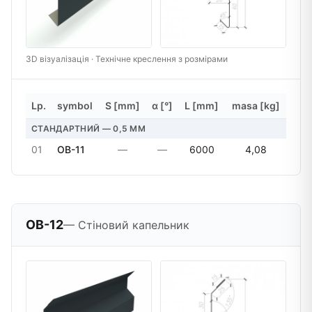
3D візуалізація · Технічне креслення з розмірами
Lp.
symbol
S [mm]
α [°]
L [mm]
masa [kg]
СТАНДАРТНИЙ — 0,5 MM
01
OB-11
—
—
6000
4,08
OB-12
— Стіновий капельник