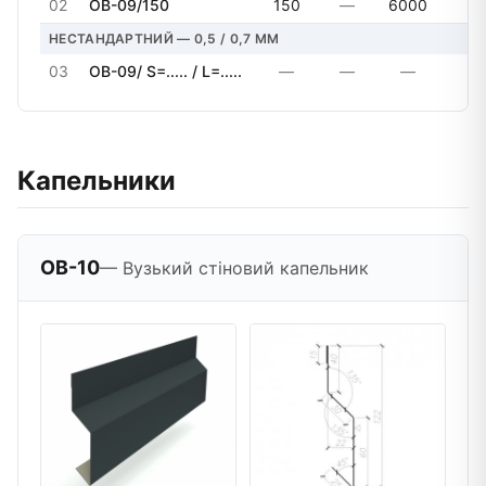
02
OB-09/150
150
—
6000
6
НЕСТАНДАРТНИЙ — 0,5 / 0,7 MM
03
OB-09/ S=..... / L=.....
—
—
—
Капельники
OB-10
— Вузький стіновий капельник