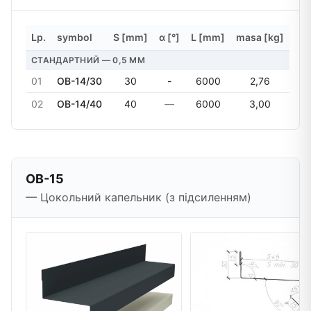
Lp.
symbol
S [mm]
α [°]
L [mm]
masa [kg]
СТАНДАРТНИЙ — 0,5 MM
01
OB-14/30
30
-
6000
2,76
02
OB-14/40
40
—
6000
3,00
OB-15
— Цокольний капельник (з підсиленням)