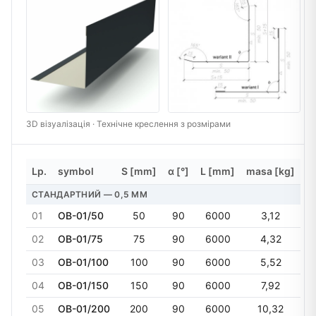
3D візуалізація · Технічне креслення з розмірами
Lp.
symbol
S [mm]
α [°]
L [mm]
masa [kg]
СТАНДАРТНИЙ — 0,5 MM
01
OB-01/50
50
90
6000
3,12
02
OB-01/75
75
90
6000
4,32
03
OB-01/100
100
90
6000
5,52
04
OB-01/150
150
90
6000
7,92
05
OB-01/200
200
90
6000
10,32