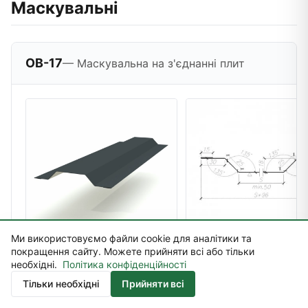
Маскувальні
OB-17
— Маскувальна на з'єднанні плит
Ми використовуємо файли cookie для аналітики та
покращення сайту. Можете прийняти всі або тільки
3D візуалізація · Технічне креслення з розмірами
необхідні.
Політика конфіденційності
Контакт
Тільки необхідні
Прийняти всі
Lp.
symbol
S [mm]
α [°]
L [mm]
masa