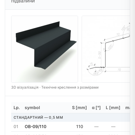
підвалини
3D візуалізація · Технічне креслення з розмірами
Lp.
symbol
S [mm]
α [°]
L [mm]
masa
СТАНДАРТНИЙ — 0,5 MM
01
OB-09/110
110
—
—
5