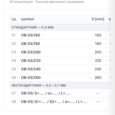
3D візуалізація · Технічне креслення з розмірами
Lp.
symbol
S [mm]
α [°
СТАНДАРТНИЙ — 0,5 MM
01
OB-03/160
160
90
02
OB-03/180
180
90
03
OB-03/200
200
90
04
OB-03/220
220
90
05
OB-03/240
240
90
06
OB-03/260
260
90
НЕСТАНДАРТНИЙ — 0,5 / 0,7 MM
07
OB-03/ S=..... / α=..... / L=.....
—
—
08
OB-03/ S1=..... / S2=..... / α=..... / L=.....
—
—