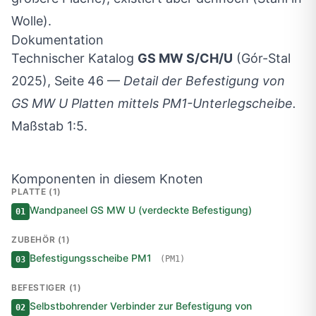
Wolle).
Dokumentation
Technischer Katalog
GS MW S/CH/U
(Gór-Stal
2025), Seite 46 —
Detail der Befestigung von
GS MW U Platten mittels PM1-Unterlegscheibe.
Maßstab 1:5.
Komponenten in diesem Knoten
PLATTE (1)
Wandpaneel GS MW U (verdeckte Befestigung)
01
ZUBEHÖR (1)
Befestigungsscheibe PM1
(PM1)
03
BEFESTIGER (1)
Selbstbohrender Verbinder zur Befestigung von
02