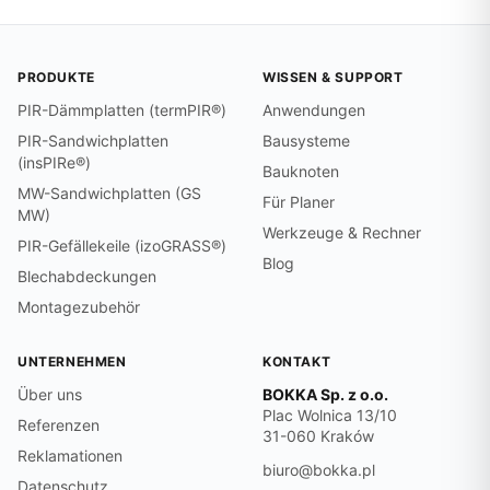
PRODUKTE
WISSEN & SUPPORT
PIR-Dämmplatten (termPIR®)
Anwendungen
PIR-Sandwichplatten
Bausysteme
(insPIRe®)
Bauknoten
MW-Sandwichplatten (GS
Für Planer
MW)
Werkzeuge & Rechner
PIR-Gefällekeile (izoGRASS®)
Blog
Blechabdeckungen
Montagezubehör
UNTERNEHMEN
KONTAKT
Über uns
BOKKA Sp. z o.o.
Plac Wolnica 13/10
Referenzen
31-060 Kraków
Reklamationen
biuro@bokka.pl
Datenschutz