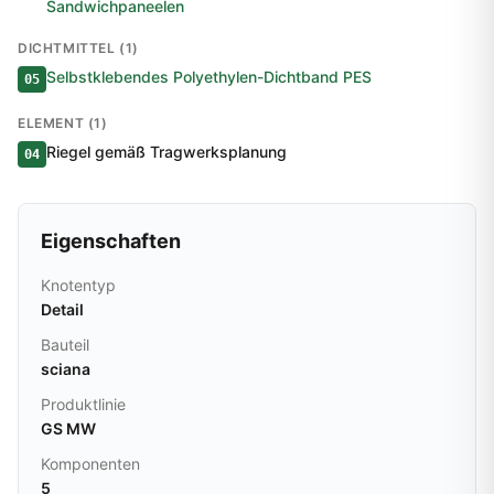
Sandwichpaneelen
DICHTMITTEL (1)
Selbstklebendes Polyethylen-Dichtband PES
05
ELEMENT (1)
Riegel gemäß Tragwerksplanung
04
Eigenschaften
Knotentyp
Detail
Bauteil
sciana
Produktlinie
GS MW
Komponenten
5