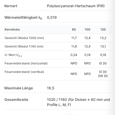
Kernart
Polyisocyanurat-Hartschaum (PIR)
Wärmeleitfähigkeit λ
0,019
D
Kerndicke
80
100
120
Gewicht (Modul 1000 mm)
11,7
12,4
13,2
Gewicht (Modul 1140 mm)
11,6
12,4
13,1
U-Wert U
0,24
0,19
0,16
d,s
Feuerwiderstand (horizontal)
NPD
NPD
EI 30
Feuerwiderstand (vertikal)
EI 30
NPD
NPD
EW 30
Maximale Länge
16,5
Gesamtbreite
1020 / 1160 (für Dicken ≥ 60 mm und
Profile L, M, F)