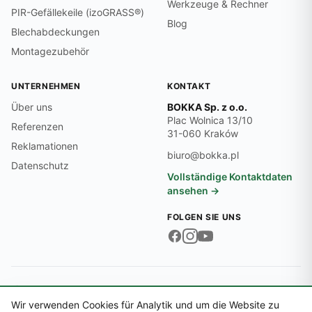
Werkzeuge & Rechner
PIR-Gefällekeile (izoGRASS®)
Blog
Blechabdeckungen
Montagezubehör
UNTERNEHMEN
KONTAKT
Über uns
BOKKA Sp. z o.o.
Plac Wolnica 13/10
Referenzen
31-060 Kraków
Reklamationen
biuro@bokka.pl
Datenschutz
Vollständige Kontaktdaten
ansehen →
FOLGEN SIE UNS
Firmendaten:
USt-IdNr. PL6762545474 · REGON 369497701 · KRS
0000718870
Wir verwenden Cookies für Analytik und um die Website zu
© 2026 BOKKA Sp. z o.o.