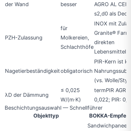
der Wand
besser
AGRO AL CEIL 
s2,d0 als Deck
INOX mit Zula
für
Granite® Farm
PZH-Zulassung
Molkereien,
direkten
Schlachthöfe
Lebensmittelk
PIR-Kern ist ke
Nagetierbeständigkeit
obligatorisch
Nahrungssubst
(vs. Wolle/Sty
≤ 0,025
termPIR AGRO 
λD der Dämmung
W/(m·K)
0,022; PIR: 0,
Beschichtungsauswahl — Schnellführer
Objekttyp
BOKKA-Empfehl
Sandwichpaneel 