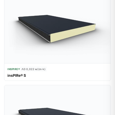
INSPIRE®
ΛD 0,022
w/(m·k)
insPIRe® S