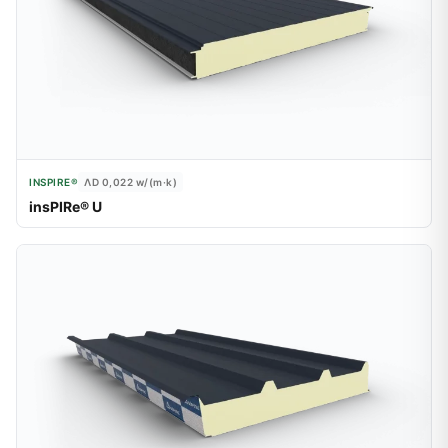
INSPIRE®
ΛD 0,022
w/(m·k)
insPIRe® U