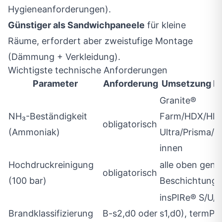
Hygieneanforderungen).
Günstiger als Sandwichpaneele
für kleine
Räume, erfordert aber zweistufige Montage
(Dämmung + Verkleidung).
Wichtigste technische Anforderungen
Parameter
Anforderung
Umsetzung 
Granite®
NH₃-Beständigkeit
Farm/HDX/HP
obligatorisch
(Ammoniak)
Ultra/Prisma/
innen
Hochdruckreinigung
alle oben gen
obligatorisch
(100 bar)
Beschichtung
insPIRe® S/U/D
Brandklassifizierung
B-s2,d0 oder
s1,d0), termPI