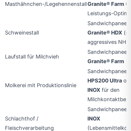
Masthähnchen-/Legehennenstall
Granite® Farm
(P
Leistungs-Optim
Sandwichpaneel 
Schweinestall
Granite® HDX
(st
aggressives NH₃)
Sandwichpaneel 
Laufstall für Milchvieh
Granite® Farm
Sandwichpaneel 
HPS200 Ultra
od
Molkerei mit Produktionslinie
INOX
für den
Milchkontaktbere
Sandwichpaneel 
Schlachthof /
INOX
Fleischverarbeitung
(Lebensmittelkon