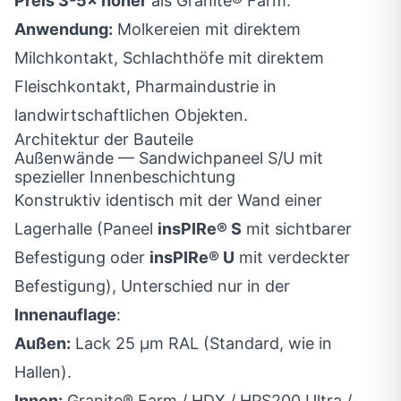
Preis 3-5× höher
als Granite® Farm.
Anwendung:
Molkereien mit direktem
Milchkontakt, Schlachthöfe mit direktem
Fleischkontakt, Pharmaindustrie in
landwirtschaftlichen Objekten.
Architektur der Bauteile
Außenwände — Sandwichpaneel S/U mit
spezieller Innenbeschichtung
Konstruktiv identisch mit der Wand einer
Lagerhalle (Paneel
insPIRe® S
mit sichtbarer
Befestigung oder
insPIRe® U
mit verdeckter
Befestigung), Unterschied nur in der
Innenauflage
:
Außen:
Lack 25 µm RAL (Standard, wie in
Hallen).
Innen:
Granite® Farm / HDX / HPS200 Ultra /