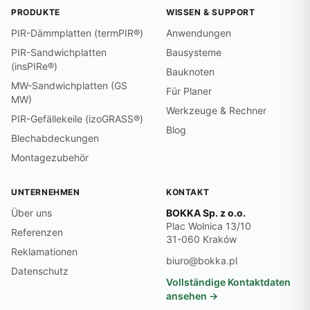
PRODUKTE
WISSEN & SUPPORT
PIR-Dämmplatten (termPIR®)
Anwendungen
PIR-Sandwichplatten
Bausysteme
(insPIRe®)
Bauknoten
MW-Sandwichplatten (GS
Für Planer
MW)
Werkzeuge & Rechner
PIR-Gefällekeile (izoGRASS®)
Blog
Blechabdeckungen
Montagezubehör
UNTERNEHMEN
KONTAKT
Über uns
BOKKA Sp. z o.o.
Plac Wolnica 13/10
Referenzen
31-060 Kraków
Reklamationen
biuro@bokka.pl
Datenschutz
Vollständige Kontaktdaten
ansehen →