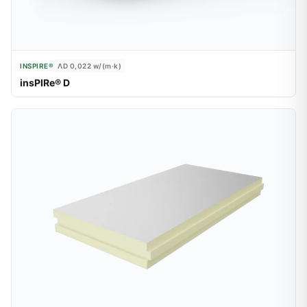
INSPIRE®
ΛD 0,022
w/(m·k)
insPIRe® D