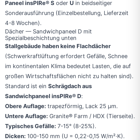
Paneel insPIRe® S
oder
U
in beidseitiger
Sonderausführung (Einzelbestellung, Lieferzeit
4-8 Wochen).
Dächer — Sandwichpaneel D mit
Spezialbeschichtung unten
Stallgebäude haben keine Flachdächer
(Schwerkraftlüftung erfordert Gefälle, Schnee
im kontinentalen Klima bedeutet Lasten, die auf
großen Wirtschaftsflächen nicht zu halten sind).
Standard ist ein
Schrägdach aus
Sandwichpaneel insPIRe® D
:
Obere Auflage:
trapezförmig, Lack 25 µm.
Untere Auflage:
Granite® Farm / HDX (Tierseite).
Typisches Gefälle:
7-15° (8-25%).
Dicken:
100-150 mm (U = 0,22-0,15 W/m²·K).