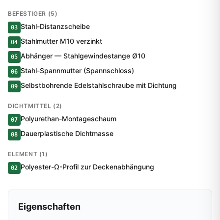
BEFESTIGER (5)
Stahl-Distanzscheibe
03
Stahlmutter M10 verzinkt
04
Abhänger — Stahlgewindestange Ø10
05
Stahl-Spannmutter (Spannschloss)
06
Selbstbohrende Edelstahlschraube mit Dichtung
09
DICHTMITTEL (2)
Polyurethan-Montageschaum
07
Dauerplastische Dichtmasse
08
ELEMENT (1)
Polyester-Ω-Profil zur Deckenabhängung
02
Eigenschaften