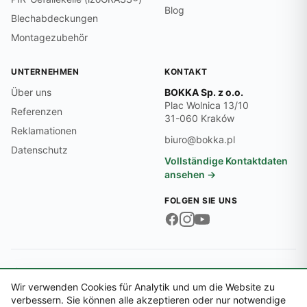
Blog
Blechabdeckungen
Montagezubehör
UNTERNEHMEN
KONTAKT
Über uns
BOKKA Sp. z o.o.
Plac Wolnica 13/10
Referenzen
31-060 Kraków
Reklamationen
biuro@bokka.pl
Datenschutz
Vollständige Kontaktdaten
ansehen →
FOLGEN SIE UNS
Firmendaten:
USt-IdNr. PL6762545474 · REGON 369497701 · KRS
0000718870
Wir verwenden Cookies für Analytik und um die Website zu
© 2026 BOKKA Sp. z o.o.
verbessern. Sie können alle akzeptieren oder nur notwendige