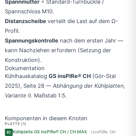
Spannmutter
= Standard-Turnbuckle /
Spannschloss M10.
Distanzscheibe
verteilt die Last auf dem Ω-
Profil.
Spannungskontrolle
nach dem ersten Jahr —
kann Nachziehen erfordern (Setzung der
Konstruktion).
Dokumentation
Kühlhauskatalog
GS insPIRe® CH
(Gór-Stal
2025), Seite 28 —
Abhängung der Kühlplatten,
Variante II.
Maßstab 1:5.
Komponenten in diesem Knoten
PLATTE (1)
Kühlplatte GS insPIRe® CH / CH MAX
(insPIRe CH)
01