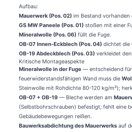
Aufbau:
Mauerwerk (Pos. 02)
im Bestand vorhanden o
GS MW Paneele (Pos. 01)
stoßen mit einer 
Mineralwolle (Pos. 06)
füllt die Fuge.
OB-07 Innen-Eckblech (Pos. 04)
dichtet die
OB-19 Abdeckblech (Pos. 03)
verkleidet den
Kritische Montageaspekte
Mineralwolle in der Fuge
— entscheidend fü
feuerwiderstandsfähigen Wand muss die
Woll
Steinwolle mit Rohdichte 80-120 kg/m³); herk
OB-07 + OB-19
— Bleche werden am
Mauer
(Selbstbohrschrauben) befestigt; fehlt eine 
Gebäudebewegungen reißen.
Bauwerksabdichtung des Mauerwerks
auf d