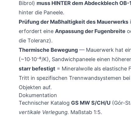
Bibrol)
muss HINTER dem Abdeckblech OB-
hinter die Paneele.
Prüfung der Maßhaltigkeit des Mauerwerks
erfordert eine
Anpassung der Fugenbreite
od
die Toleranz).
Thermische Bewegung
— Mauerwerk hat ein
(~10·10⁻⁶/K), Sandwichpaneele einen höheren
starr befestigt
= Mineralwolle als elastische F
Tritt in spezifischen Trennwandsystemen bei
Objekten auf.
Dokumentation
Technischer Katalog
GS MW S/CH/U
(Gór-St
vertikale Verlegung.
Maßstab 1:5.