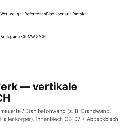
Werkzeuge
Referenzen
Blog
Über uns
Kontakt
e Verlegung GS MW S/CH
erk — vertikale
CH
emauerte / Stahlbetonwand (z. B. Brandwand,
 Hallenkörper). Innenblech OB-07 + Abdeckblech