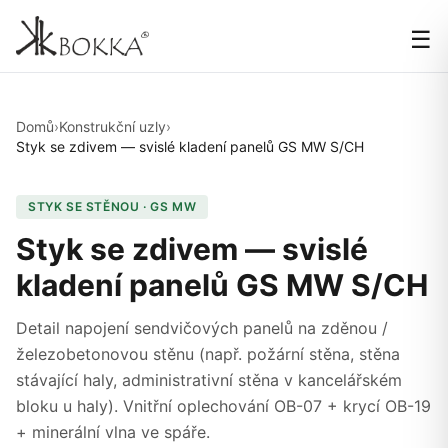
☰
Domů
›
Konstrukční uzly
›
Styk se zdivem — svislé kladení panelů GS MW S/CH
STYK SE STĚNOU · GS MW
Styk se zdivem — svislé
kladení panelů GS MW S/CH
Detail napojení sendvičových panelů na zděnou /
železobetonovou stěnu (např. požární stěna, stěna
stávající haly, administrativní stěna v kancelářském
bloku u haly). Vnitřní oplechování OB-07 + krycí OB-19
+ minerální vlna ve spáře.