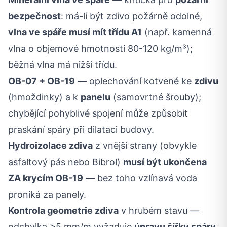
bezpečnost
: má-li být zdivo požárně odolné,
vlna ve spáře musí mít třídu A1
(např. kamenná
vlna o objemové hmotnosti 80-120 kg/m³);
běžná vlna má nižší třídu.
OB-07 + OB-19
— oplechování kotvené ke
zdivu
(hmoždinky) a k
panelu
(samovrtné šrouby);
chybějící pohyblivé spojení může způsobit
praskání spáry při dilataci budovy.
Hydroizolace zdiva
z vnější strany (obvykle
asfaltový pás nebo Bibrol)
musí být ukončena
ZA krycím OB-19
— bez toho vzlínavá voda
proniká za panely.
Kontrola geometrie zdiva
v hrubém stavu —
odchylka >5 mm/m vyžaduje
úpravu šířky spáry