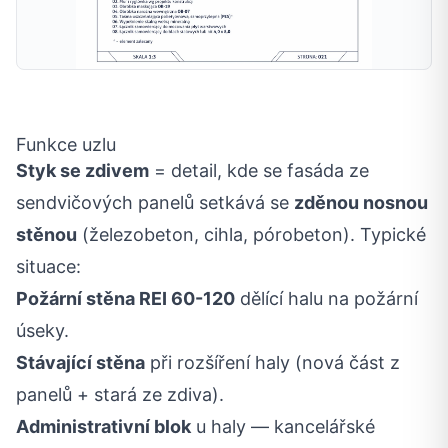
Funkce uzlu
Styk se zdivem
= detail, kde se fasáda ze
sendvičových panelů setkává se
zděnou nosnou
stěnou
(železobeton, cihla, pórobeton). Typické
situace:
Požární stěna REI 60-120
dělící halu na požární
úseky.
Stávající stěna
při rozšíření haly (nová část z
panelů + stará ze zdiva).
Administrativní blok
u haly — kancelářské