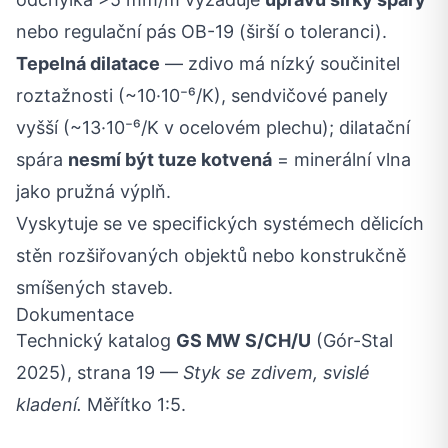
nebo regulační pás OB-19 (širší o toleranci).
Tepelná dilatace
— zdivo má nízký součinitel
roztažnosti (~10·10⁻⁶/K), sendvičové panely
vyšší (~13·10⁻⁶/K v ocelovém plechu); dilatační
spára
nesmí být tuze kotvená
= minerální vlna
jako pružná výplň.
Vyskytuje se ve specifických systémech dělicích
stěn rozšiřovaných objektů nebo konstrukčně
smíšených staveb.
Dokumentace
Technický katalog
GS MW S/CH/U
(Gór-Stal
2025), strana 19 —
Styk se zdivem, svislé
kladení.
Měřítko 1:5.