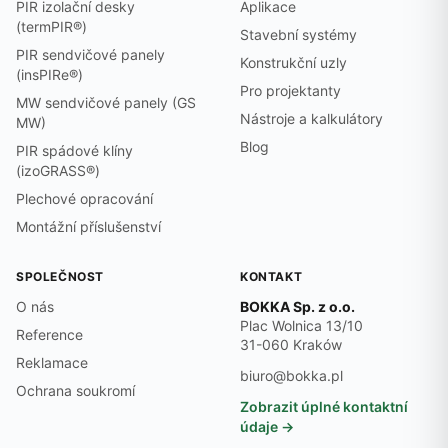
PIR izolační desky
Aplikace
(termPIR®)
Stavební systémy
PIR sendvičové panely
Konstrukční uzly
(insPIRe®)
Pro projektanty
MW sendvičové panely (GS
Nástroje a kalkulátory
MW)
Blog
PIR spádové klíny
(izoGRASS®)
Plechové opracování
Montážní příslušenství
SPOLEČNOST
KONTAKT
O nás
BOKKA Sp. z o.o.
Plac Wolnica 13/10
Reference
31-060 Kraków
Reklamace
biuro@bokka.pl
Ochrana soukromí
Zobrazit úplné kontaktní
údaje →