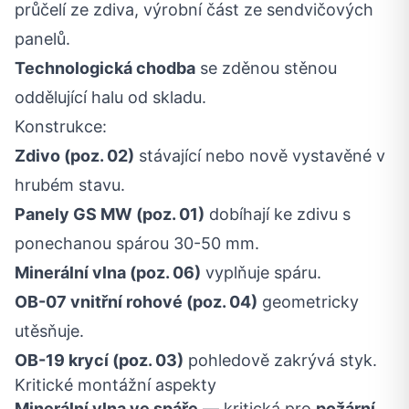
průčelí ze zdiva, výrobní část ze sendvičových
panelů.
Technologická chodba
se zděnou stěnou
oddělující halu od skladu.
Konstrukce:
Zdivo (poz. 02)
stávající nebo nově vystavěné v
hrubém stavu.
Panely GS MW (poz. 01)
dobíhají ke zdivu s
ponechanou spárou 30-50 mm.
Minerální vlna (poz. 06)
vyplňuje spáru.
OB-07 vnitřní rohové (poz. 04)
geometricky
utěsňuje.
OB-19 krycí (poz. 03)
pohledově zakrývá styk.
Kritické montážní aspekty
Minerální vlna ve spáře
— kritická pro
požární