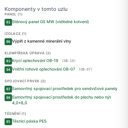
Komponenty v tomto uzlu
PANEL (1)
Stěnový panel GS MW (viditelné kotvení)
01
IZOLACE (1)
Výplň z kamenné minerální vlny
06
KLEMPÍŘSKÁ ÚPRAVA (2)
Krycí oplechování OB-19
(OB-19)
03
Vnitřní rohové oplechování OB-07
(OB-07)
04
SPOJOVACÍ PRVEK (2)
Samovrtný spojovací prostředek pro sendvičové panely
07
Samovrtný spojovací prostředek do plechu nebo nýt
08
4,0×8,0
TĚSNĚNÍ (1)
Těsnicí páska PES
05