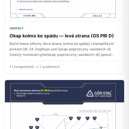
INSPIRE®
Okap kolmo ke spádu — levá strana (GS PIR D)
Boční hrana střechy (levá strana, kolmo ke spádu) s klempířským
prvkem OB-24. Doplňuje uzel [okap-poprzeczny-sandwich-d]
(/wezly-konstrukcyjne/okap-poprzeczny-sandwich-d/) (pravá
strana).
11 komponentů · v 1 systémech