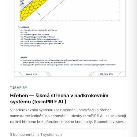
TERMPIR®
Hřeben — šikmá střecha v nadkrokevním
systému (termPIR® AL)
V nadkrokevním systému (bez bednění) nevyžaduje hřeben
samostatné izolační oplechování — desky termPIR® AL se setkávají
na linii hřebene bez přerušení tepelné kontinuity. Geometrie vrstev
je shodná s řezem střešní rovinou; rozdíl = větraný hřebenáč +
přerušené kontralatě.
8 komponentů · v 1 systémech