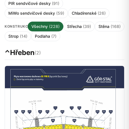
PIR sendvičové desky
(91)
MiWo sendvičové desky
(59)
Chladírenské
(26)
Všechny
(228)
Střecha
(39)
Stěna
(168)
KONSTRUKCE:
Strop
(14)
Podlaha
(7)
⌃
Hřeben
(2)