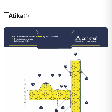
▔
Atika
(3)