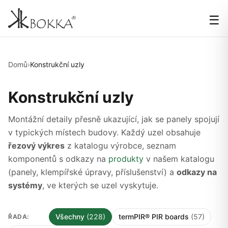
☰
Domů
›
Konstrukční uzly
Konstrukční uzly
Montážní detaily přesně ukazující, jak se panely spojují
v typických místech budovy. Každý uzel obsahuje
řezový výkres
z katalogu výrobce, seznam
komponentů s odkazy na
produkty
v našem katalogu
(panely, klempířské úpravy, příslušenství) a
odkazy na
systémy
, ve kterých se uzel vyskytuje.
Všechny
(228)
termPIR® PIR boards
(57)
ŘADA: