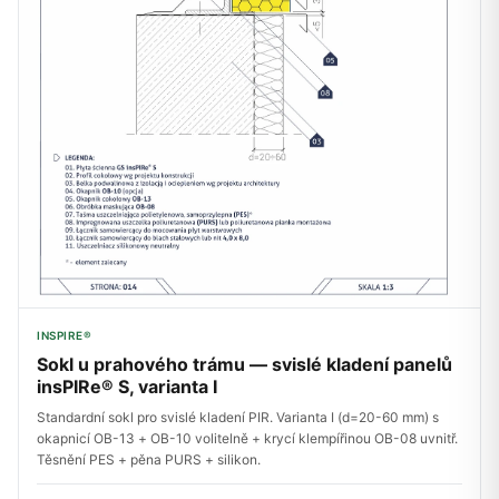
INSPIRE®
Sokl u prahového trámu — svislé kladení panelů
insPIRe® S, varianta I
Standardní sokl pro svislé kladení PIR. Varianta I (d=20-60 mm) s
okapnicí OB-13 + OB-10 volitelně + krycí klempířinou OB-08 uvnitř.
Těsnění PES + pěna PURS + silikon.