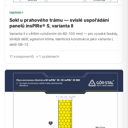
INSPIRE®
Sokl u prahového trámu — svislé uspořádání
panelů insPIRe® S, varianta II
Varianta II s větším vyložením (d=60-100 mm) — pro vysoké fasády,
silnější déšť, agresivní klima. Identická konstrukce jako varianta I,
delší OB-13.
11 komponentů · v 1 systémech