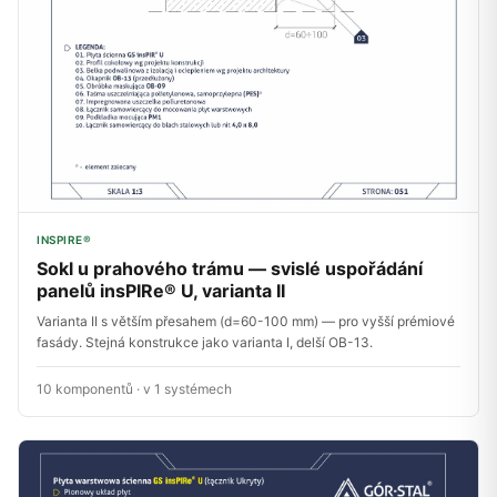
INSPIRE®
Sokl u prahového trámu — svislé uspořádání
panelů insPIRe® U, varianta II
Varianta II s větším přesahem (d=60-100 mm) — pro vyšší prémiové
fasády. Stejná konstrukce jako varianta I, delší OB-13.
10 komponentů · v 1 systémech