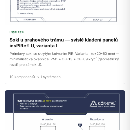
INSPIRE®
Sokl u prahového trámu — svislé kladení panelů
insPIRe® U, varianta I
Prémiový sokl se skrytým kotvením PIR. Varianta I (d=20-60 mm) —
minimalistická okapnice. PM1 + OB-13 + OB-09 krycí (geometrický
rozdíl pro zámek U).
10 komponentů · v 1 systémech