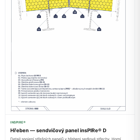
INSPIRE®
Hřeben — sendvičový panel insPIRe® D
Detail spojení střešních panelů v hřebeni sedlové střechy. Horní