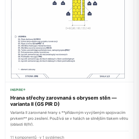
INSPIRE®
Hrana střechy zarovnaná s obrysem stěn —
varianta II (GS PIR D)
Varianta II zarovnané hrany s **přídavným vyvýšeným spojovacím
prvkem** pro zesílení. Používá se v halách se silnějším tlakem větru
(oblasti III/IV).
11 komponentů · v 1 systémech