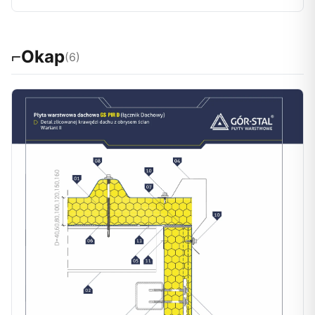
⌐
Okap
(6)