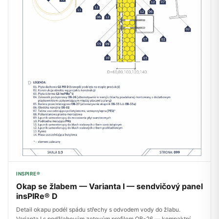
INSPIRE®
Okap se žlabem — Varianta I — sendvičový panel
insPIRe® D
Detail okapu podél spádu střechy s odvodem vody do žlabu.
Varianta I s podžlabovým zetovým profilem OB-26 — kompaktní