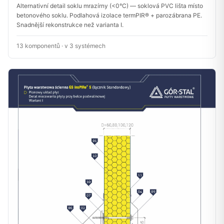
Alternativní detail soklu mrazírny (<0°C) — soklová PVC lišta místo
betonového soklu. Podlahová izolace termPIR® + parozábrana PE.
Snadnější rekonstrukce než varianta I.
13 komponentů · v 3 systémech