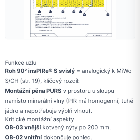
Funkce uzlu
Roh 90° insPIRe® S svislý
= analogický k MiWo
S/CH (str. 19), klíčový rozdíl:
Montážní pěna PURS
v prostoru u sloupu
namísto minerální vlny (PIR má homogenní, tuhé
jádro a nepotřebuje výplň vlnou).
Kritické montážní aspekty
OB-03 vnější
kotvený nýty po 200 mm.
OB-02 vnitřní
dokončuje pohled.