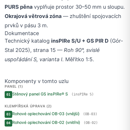
PURS pěna
vyplňuje prostor 30–50 mm u sloupu.
Okrajová větrová zóna
— zhuštění spojovacích
prvků v pásu 3 m.
Dokumentace
Technický katalog
insPIRe S/U + GS PIR D
(Gór-
Stal 2025), strana 15 —
Roh 90°, svislé
uspořádání S, varianta I.
Měřítko 1:5.
Komponenty v tomto uzlu
PANEL (1)
Stěnový panel GS insPIRe® S
(insPIRe S)
01
KLEMPÍŘSKÁ ÚPRAVA (2)
Rohové oplechování OB-03 (vnější)
(OB-03)
03
Rohové oplechování OB-02 (vnitřní)
(OB-02)
04