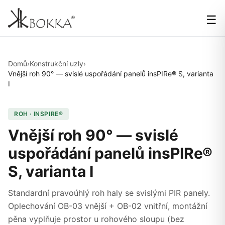
☰
Domů
›
Konstrukční uzly
›
Vnější roh 90° — svislé uspořádání panelů insPIRe® S, varianta
I
ROH · INSPIRE®
Vnější roh 90° — svislé
uspořádání panelů insPIRe®
S, varianta I
Standardní pravoúhlý roh haly se svislými PIR panely.
Oplechování OB-03 vnější + OB-02 vnitřní, montážní
pěna vyplňuje prostor u rohového sloupu (bez