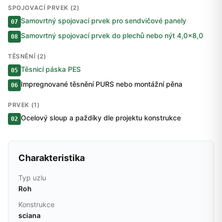
SPOJOVACÍ PRVEK (2)
Samovrtný spojovací prvek pro sendvičové panely
07
Samovrtný spojovací prvek do plechů nebo nýt 4,0×8,0
08
TĚSNĚNÍ (2)
Těsnicí páska PES
05
Impregnované těsnění PURS nebo montážní pěna
06
PRVEK (1)
Ocelový sloup a paždíky dle projektu konstrukce
02
Charakteristika
Typ uzlu
Roh
Konstrukce
sciana