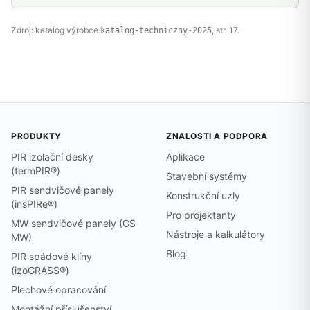
Zdroj: katalog výrobce
, str. 17.
katalog-techniczny-2025
PRODUKTY
ZNALOSTI A PODPORA
PIR izolační desky
Aplikace
(termPIR®)
Stavební systémy
PIR sendvičové panely
Konstrukční uzly
(insPIRe®)
Pro projektanty
MW sendvičové panely (GS
Nástroje a kalkulátory
MW)
Blog
PIR spádové klíny
(izoGRASS®)
Plechové opracování
Montážní příslušenství