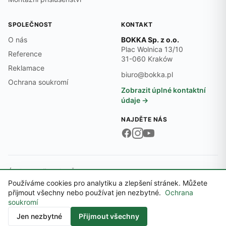
SPOLEČNOST
KONTAKT
O nás
BOKKA Sp. z o.o.
Plac Wolnica 13/10
Reference
31-060 Kraków
Reklamace
biuro@bokka.pl
Ochrana soukromí
Zobrazit úplné kontaktní
údaje →
NAJDĚTE NÁS
Údaje společnosti:
DIČ PL6762545474 · REGON 369497701 · KRS
0000718870
Používáme cookies pro analytiku a zlepšení stránek. Můžete
© 2026 BOKKA Sp. z o.o.
přijmout všechny nebo používat jen nezbytné.
Ochrana
Okresní soud pro Krakov-Śródmieście, XI. obchodní oddělení Národního
soukromí
rejstříku · Základní kapitál 5 000 PLN
Kontakt
Jen nezbytné
Přijmout všechny