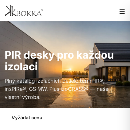
☰
PIR desky pro každou
izolaci
Plný katalog izolačních desek: termPIR®,
insPIRe®, GS MW. Plus izoGRASS® — naše
vlastní výroba.
Vyžádat cenu
Prohlédnout produkty