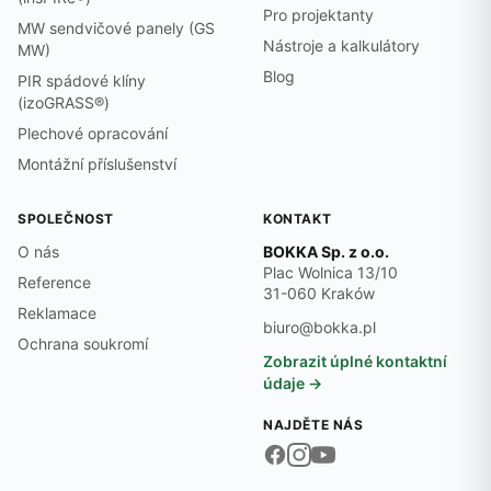
Pro projektanty
MW sendvičové panely (GS
Nástroje a kalkulátory
MW)
Blog
PIR spádové klíny
(izoGRASS®)
Plechové opracování
Montážní příslušenství
SPOLEČNOST
KONTAKT
O nás
BOKKA Sp. z o.o.
Plac Wolnica 13/10
Reference
31-060 Kraków
Reklamace
biuro@bokka.pl
Ochrana soukromí
Zobrazit úplné kontaktní
údaje →
NAJDĚTE NÁS