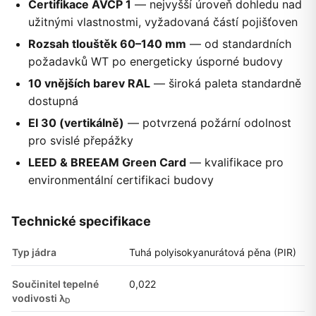
Certifikace AVCP 1
— nejvyšší úroveň dohledu nad
užitnými vlastnostmi, vyžadovaná částí pojišťoven
Rozsah tlouštěk 60–140 mm
— od standardních
požadavků WT po energeticky úsporné budovy
10 vnějších barev RAL
— široká paleta standardně
dostupná
EI 30 (vertikálně)
— potvrzená požární odolnost
pro svislé přepážky
LEED & BREEAM Green Card
— kvalifikace pro
environmentální certifikaci budovy
Technické specifikace
Typ jádra
Tuhá polyisokyanurátová pěna (PIR)
Součinitel tepelné
0,022
vodivosti λ
D