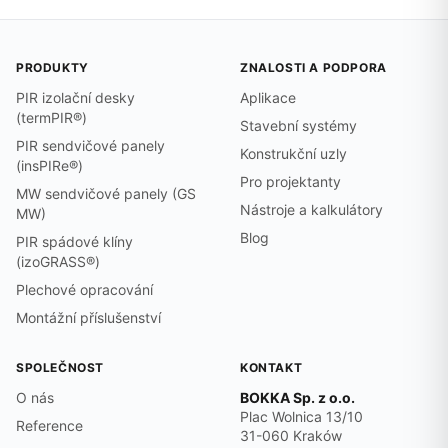
PRODUKTY
ZNALOSTI A PODPORA
PIR izolační desky
Aplikace
(termPIR®)
Stavební systémy
PIR sendvičové panely
Konstrukční uzly
(insPIRe®)
Pro projektanty
MW sendvičové panely (GS
Nástroje a kalkulátory
MW)
Blog
PIR spádové klíny
(izoGRASS®)
Plechové opracování
Montážní příslušenství
SPOLEČNOST
KONTAKT
O nás
BOKKA Sp. z o.o.
Plac Wolnica 13/10
Reference
31-060 Kraków