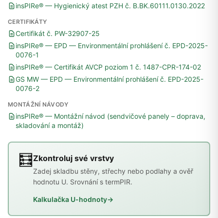
insPIRe® — Hygienický atest PZH č. B.BK.60111.0130.2022
CERTIFIKÁTY
Certifikát č. PW-32907-25
insPIRe® — EPD — Environmentální prohlášení č. EPD-2025-
0076-1
insPIRe® — Certifikát AVCP poziom 1 č. 1487-CPR-174-02
GS MW — EPD — Environmentální prohlášení č. EPD-2025-
0076-2
MONTÁŽNÍ NÁVODY
insPIRe® — Montážní návod (sendvičové panely – doprava,
skladování a montáž)
🧮
Zkontroluj své vrstvy
Zadej skladbu stěny, střechy nebo podlahy a ověř
hodnotu U. Srovnání s termPIR.
Kalkulačka U-hodnoty
→