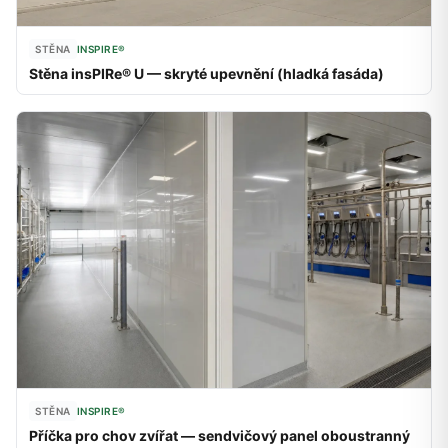
STĚNA
INSPIRE®
Stěna insPIRe® U — skryté upevnění (hladká fasáda)
STĚNA
INSPIRE®
Příčka pro chov zvířat — sendvičový panel oboustranný