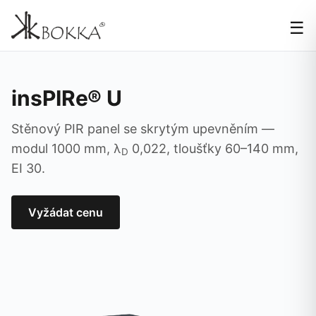
☰
insPIRe® U
Stěnový PIR panel se skrytým upevněním —
modul 1000 mm, λ
0,022, tloušťky 60–140 mm,
D
EI 30.
Vyžádat cenu