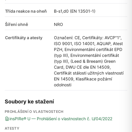
Třída reakce na oheň
B-s1,d0 (EN 13501-1)
Šíření ohně
NRO
Certifikáty a atesty
Označení: CE, Certifikáty: AVCP"1",
ISO 9001, ISO 14001, AQUAP, Atest
PZH, Environmentální certifikát EPD
(typ III), Environmentální certifikát
(typ III), (Leed & Breeam) Green
Card, DWU CE dle EN 14509,
Certifikát stálosti užitných vlastností
EN 14509, Klasifikace požární
odolnosti
Soubory ke stažení
PROHLÁŠENÍ O VLASTNOSTECH
insPIRe® U — Prohlášení o vlastnostech č. U/04/2022
ATESTY