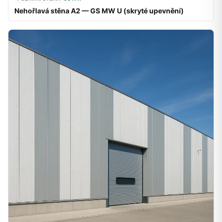
Nehořlavá stěna A2 — GS MW U (skryté upevnění)