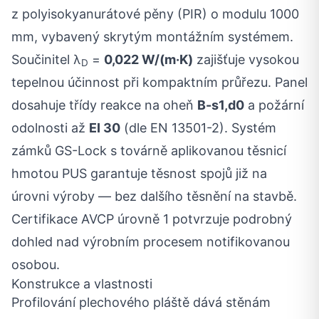
z polyisokyanurátové pěny (PIR) o modulu 1000
mm, vybavený skrytým montážním systémem.
Součinitel λ
=
0,022 W/(m·K)
zajišťuje vysokou
D
tepelnou účinnost při kompaktním průřezu. Panel
dosahuje třídy reakce na oheň
B-s1,d0
a požární
odolnosti až
EI 30
(dle EN 13501-2). Systém
zámků GS-Lock s továrně aplikovanou těsnicí
hmotou PUS garantuje těsnost spojů již na
úrovni výroby — bez dalšího těsnění na stavbě.
Certifikace AVCP úrovně 1 potvrzuje podrobný
dohled nad výrobním procesem notifikovanou
osobou.
Konstrukce a vlastnosti
Profilování plechového pláště dává stěnám