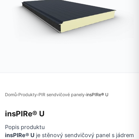
Domů
›
Produkty
›
PIR sendvičové panely
›
insPIRe® U
insPIRe® U
Popis produktu
insPIRe® U
je stěnový sendvičový panel s jádrem