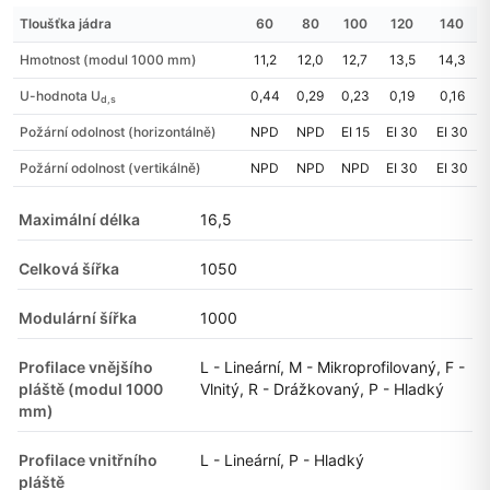
Tloušťka jádra
60
80
100
120
140
Hmotnost (modul 1000 mm)
11,2
12,0
12,7
13,5
14,3
U-hodnota U
0,44
0,29
0,23
0,19
0,16
d,s
Požární odolnost (horizontálně)
NPD
NPD
EI 15
EI 30
EI 30
Požární odolnost (vertikálně)
NPD
NPD
NPD
EI 30
EI 30
Maximální délka
16,5
Celková šířka
1050
Modulární šířka
1000
Profilace vnějšího
L - Lineární, M - Mikroprofilovaný, F -
pláště (modul 1000
Vlnitý, R - Drážkovaný, P - Hladký
mm)
Profilace vnitřního
L - Lineární, P - Hladký
pláště