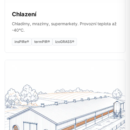
Chlazení
Chladírny, mrazírny, supermarkety. Provozní teplota až
-40°C.
insPIRe®
termPIR®
izoGRASS®