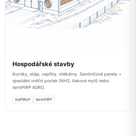
Hospodářské stavby
Kurníky, stáje, vepříny, mlékárny. Sendvičové panely +
speciální vnitřní povlak (NH3, tlakové mytí) nebo
termPIR® AGRO.
insPIRe®
termPIR®