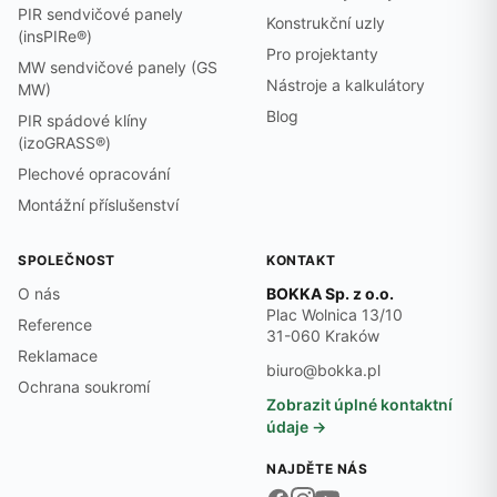
PIR sendvičové panely
Konstrukční uzly
(insPIRe®)
Pro projektanty
MW sendvičové panely (GS
Nástroje a kalkulátory
MW)
Blog
PIR spádové klíny
(izoGRASS®)
Plechové opracování
Montážní příslušenství
SPOLEČNOST
KONTAKT
O nás
BOKKA Sp. z o.o.
Plac Wolnica 13/10
Reference
31-060 Kraków
Reklamace
biuro@bokka.pl
Ochrana soukromí
Zobrazit úplné kontaktní
údaje →
NAJDĚTE NÁS