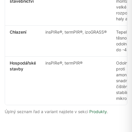
stavebnictví
montáž,
velké
rozpony
haly a s
Chlazení
insPIRe®, termPIR®, izoGRASS®
Tepelná
těsnost 
odolnos
do -40°
Hospodářské
insPIRe®, termPIR®
Odolnos
stavby
proti
amoniak
snadné
čištění,
stabilní
mikrokl
Úplný seznam řad a variant najdete v sekci
Produkty
.