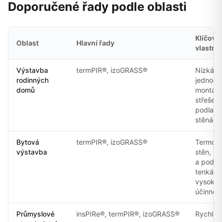
Doporučené řady podle oblasti
Klíčová
Oblast
Hlavní řady
vlastno
Výstavba
termPIR®, izoGRASS®
Nízká λ
rodinných
jednodu
domů
montáž 
střeše,
podlaze
stěnách
Bytová
termPIR®, izoGRASS®
Termoiz
výstavba
stěn, st
a podla
tenká vr
vysoká
účinnos
Průmyslové
insPIRe®, termPIR®, izoGRASS®
Rychlá