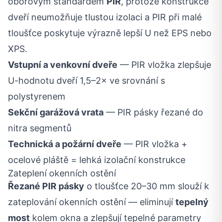
oborovým standardem
PIR
, protože konstrukce
dveří neumožňuje tlustou izolaci a PIR při malé
tloušťce poskytuje výrazně lepší U než EPS nebo
XPS.
Vstupní a venkovní dveře
— PIR vložka zlepšuje
U-hodnotu dveří 1,5–2× ve srovnání s
polystyrenem
Sekční garážová vrata
— PIR pásky řezané do
nitra segmentů
Technická a požární dveře
— PIR vložka +
ocelové pláště = lehká izolační konstrukce
Zateplení okenních ostění
Řezané PIR pásky
o tloušťce 20–30 mm slouží k
zateplování okenních ostění — eliminují
tepelný
most
kolem okna a zlepšují tepelné parametry