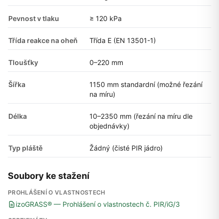
Pevnost v tlaku
≥ 120 kPa
Třída reakce na oheň
Třída E (EN 13501-1)
Tloušťky
0–220 mm
Šířka
1150 mm standardní (možné řezání
na míru)
Délka
10–2350 mm (řezání na míru dle
objednávky)
Typ pláště
Žádný (čisté PIR jádro)
Soubory ke stažení
PROHLÁŠENÍ O VLASTNOSTECH
izoGRASS® — Prohlášení o vlastnostech č. PIR/iG/3