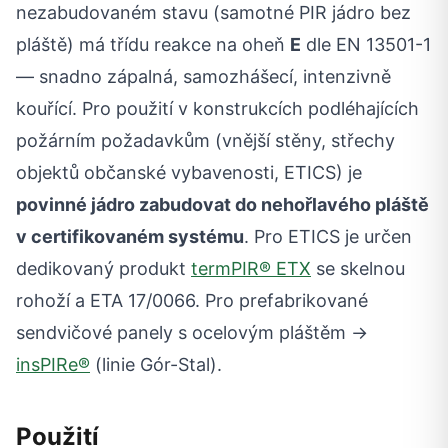
nezabudovaném stavu (samotné PIR jádro bez
pláště) má třídu reakce na oheň
E
dle EN 13501-1
— snadno zápalná, samozhášecí, intenzivně
kouřící. Pro použití v konstrukcích podléhajících
požárním požadavkům (vnější stěny, střechy
objektů občanské vybavenosti, ETICS) je
povinné jádro zabudovat do nehořlavého pláště
v certifikovaném systému
. Pro ETICS je určen
dedikovaný produkt
termPIR® ETX
se skelnou
rohoží a ETA 17/0066. Pro prefabrikované
sendvičové panely s ocelovým pláštěm →
insPIRe®
(linie Gór-Stal).
Použití