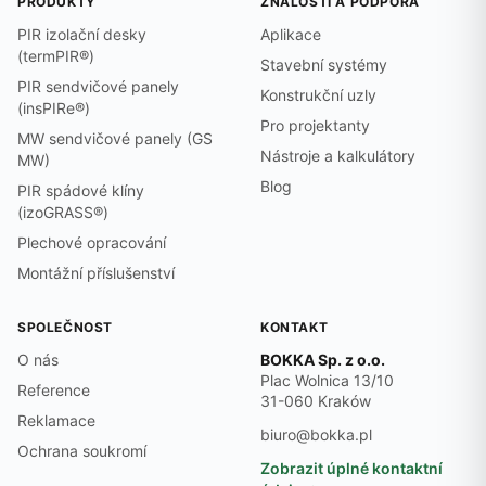
PRODUKTY
ZNALOSTI A PODPORA
PIR izolační desky
Aplikace
(termPIR®)
Stavební systémy
PIR sendvičové panely
Konstrukční uzly
(insPIRe®)
Pro projektanty
MW sendvičové panely (GS
Nástroje a kalkulátory
MW)
Blog
PIR spádové klíny
(izoGRASS®)
Plechové opracování
Montážní příslušenství
SPOLEČNOST
KONTAKT
O nás
BOKKA Sp. z o.o.
Plac Wolnica 13/10
Reference
31-060 Kraków
Reklamace
biuro@bokka.pl
Ochrana soukromí
Zobrazit úplné kontaktní