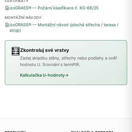
CERTIFIKÁTY
izoGRASS® — Požární klasifikace č. KG-66/25
MONTÁŽNÍ NÁVODY
izoGRASS® — Montážní návod (plochá střecha / terasa /
strop)
🧮
Zkontroluj své vrstvy
Zadej skladbu stěny, střechy nebo podlahy a ověř
hodnotu U. Srovnání s termPIR.
Kalkulačka U-hodnoty
→