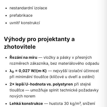
nestandardní izolace
prefabrikace
uvnitř konstrukcí
Výhody pro projektanty a
zhotovitele
Řezání na míru
— vložky a pásky v přesných
rozměrech zákazníka, bez materiálového odpadu
λ
= 0,027 W/(m·K)
— nejvyšší izolační účinnost
D
při minimální tloušťce (klíčové u dveří a ostění)
2× lepší U-hodnota vs. polystyren
při stejné
tloušťce — umožňuje splnit technické požadavky
nových norem
Lehká konstrukce
— hustota 30 kg/m³, snížení