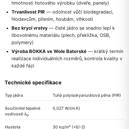
hmotnosti hotového výrobku (dveře, panely)
Trvanlivost PIR
— odolnost vůči biodegradaci,
hlodavcům, plísním, houbám, vlhkosti
Bez krycí vrstvy
— čisté jádro se snadno lepí k
libovolnému materiálu (plech, překližka, OSB,
polymery)
Výroba BOKKA ve Wole Batorské
— krátký termín
realizace individuálních rozměrů, kontrola kvality v
každé fázi
Technické specifikace
Typ jádra
Tuhá polyisokyanurátová pěna (PIR)
Součinitel tepelné
0,027 W/(m·K)
vodivosti λ
D
Hustota
30 kg/m³ (+6/-2)