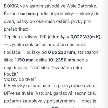
BOKKA ve vlastním závodě ve Wole Batorské.
Řezané
na míru
podle objednávky — vložky do
dveří, pásky do okenních ostění, prvky pro
prefabrikaci.
Tepelná vodivost PIR jádra:
λ
= 0,027 W/(m·K)
D
— vysoká izolační účinnost při minimální
tloušťce. Tloušťky od
0 do 220 mm
, standardní
šířka
1150 mm
, délka
10–2350 mm
podle
objednávky. Také šířka řezaná na míru.
Použití
Vložky do dveří
PIR vložky řezané na míru pro výrobce dveří.
Dříve se dveře (vstupní, garážová, technická,
požární) zateplovaly polystyrenem — dnes je