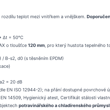
na rozdílu teplot mezi vnitřkem a vnějškem.
Doporučená
 → Δt = 50°C
AX o tloušťce
120 mm
, pro který hustota tepelného t
) / B-s2, d0 (s těsněním EPDM)
kace)
Ra2 = 20 dB
dle EN ISO 12944-2); na přání dostupné povrchové ú
EN 14509, Hygienický atest, Certifikát stálosti vlast
objektech
potravinářského a chladírenského průmys