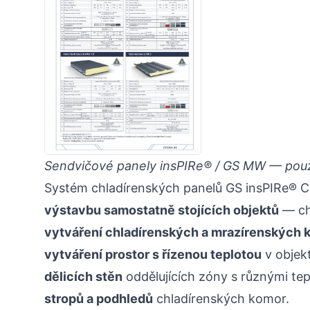
Sendvičové panely insPIRe® / GS MW — použi
Systém chladírenských panelů GS insPIRe® C
výstavbu samostatně stojících objektů
— ch
vytváření chladírenských a mrazírenských 
vytváření prostor s řízenou teplotou
v objek
dělicích stěn
oddělujících zóny s různými tep
stropů a podhledů
chladírenských komor.