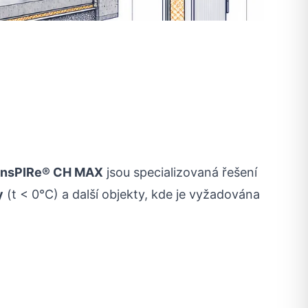
insPIRe® CH MAX
jsou specializovaná řešení
y
(t < 0°C) a další objekty, kde je vyžadována