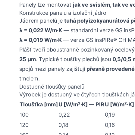
Panely lze montovat
jak ve svislém, tak ve
Konstrukce panelu a izolační jádro
Jádrem panelů je
tuhá polyizokyanurátová p
λ = 0,022 W/m·K
— standardní verze GS insP
λ = 0,019 W/m·K
— verze GS insPIRe® CH MAX
Plášť tvoří oboustranně pozinkovaný ocelov
25 μm
. Typické tloušťky plechů jsou
0,5/0,5
spojů mezi panely zajišťují
přesně provedené
tmelem.
Dostupné tloušťky panelů
Výrobek je dostupný ve čtyřech tloušťkách já
Tloušťka [mm]
U [W/m²·K] — PIR
U [W/m²·K]
100
0,22
0,19
120
0,18
0,16