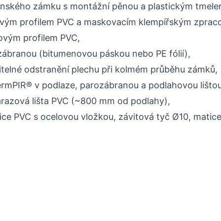
renského zámku s montážní pěnou a plastickým tmele
vým profilem PVC a maskovacím klempířským zprac
ovým profilem PVC,
ábranou (bitumenovou páskou nebo PE fólií),
telné odstranění plechu při kolmém průběhu zámků,
ermPIR® v podlaze, parozábranou a podlahovou lišto
razová lišta PVC (~800 mm od podlahy),
ice PVC s ocelovou vložkou, závitová tyč Ø10, matic