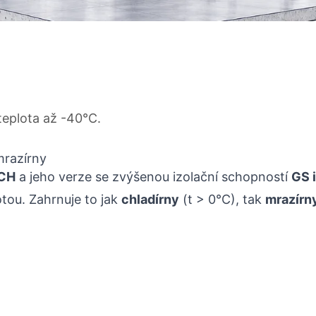
teplota až -40°C.
mrazírny
 CH
a jeho verze se zvýšenou izolační schopností
GS 
otou. Zahrnuje to jak
chladírny
(t > 0°C), tak
mrazírn