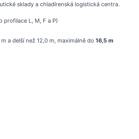
ické sklady a chladírenská logistická centra.
 profilace L, M, F a P)
0 m a delší než 12,0 m, maximálně do
16,5 m