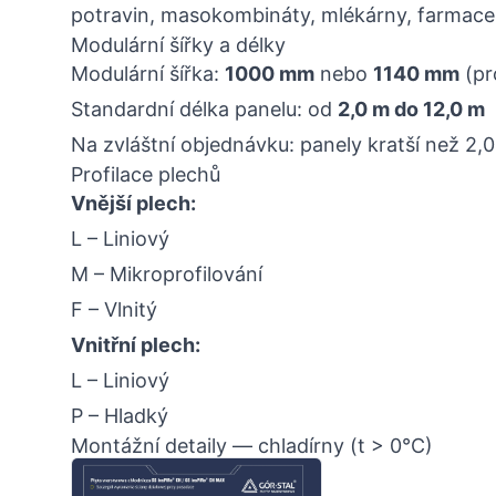
potravin, masokombináty, mlékárny, farmaceut
Modulární šířky a délky
Modulární šířka:
1000 mm
nebo
1140 mm
(pro
Standardní délka panelu: od
2,0 m do 12,0 m
Na zvláštní objednávku: panely kratší než 2,
Profilace plechů
Vnější plech:
L – Liniový
M – Mikroprofilování
F – Vlnitý
Vnitřní plech:
L – Liniový
P – Hladký
Montážní detaily — chladírny (t > 0°C)