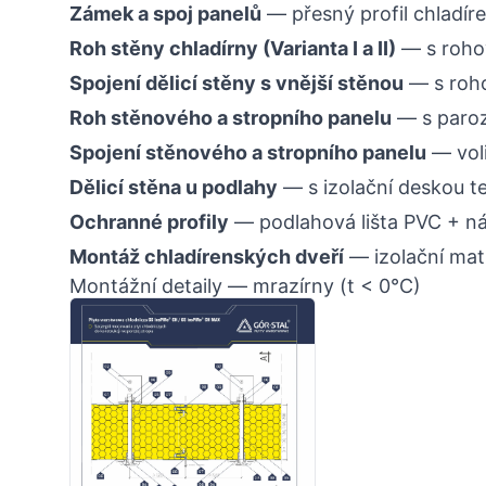
Zámek a spoj panelů
— přesný profil chladí
Roh stěny chladírny (Varianta I a II)
— s roho
Spojení dělicí stěny s vnější stěnou
— s roh
Roh stěnového a stropního panelu
— s paroz
Spojení stěnového a stropního panelu
— voli
Dělicí stěna u podlahy
— s izolační deskou t
Ochranné profily
— podlahová lišta PVC + ná
Montáž chladírenských dveří
— izolační mat
Montážní detaily — mrazírny (t < 0°C)