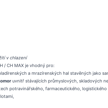
tí v chlazení
H / CH MAX je vhodný pro:
ladírenských a mrazírenských hal stavěných jako s
komor
uvnitř stávajících průmyslových, skladových n
tech potravinářského, farmaceutického, logistického
lotami,