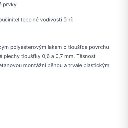
é prvky.
učinitel tepelné vodivosti činí:
ckým polyesterovým lakem o tloušťce povrchu
é plechy tloušťky 0,6 a 0,7 mm. Těsnost
retanovou montážní pěnou a trvale plastickým