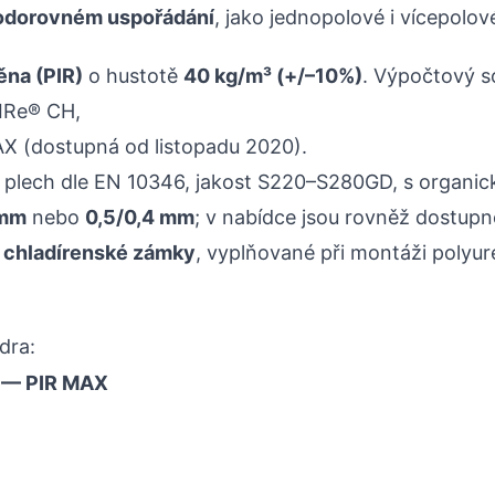
 vodorovném uspořádání
, jako jednopolové i vícepolov
ěna (PIR)
o hustotě
40 kg/m³ (+/–10%)
. Výpočtový so
IRe® CH,
 (dostupná od listopadu 2020).
ý plech dle EN 10346, jakost S220–S280GD, s organi
 mm
nebo
0,5/0,4 mm
; v nabídce jsou rovněž dostupn
 chladírenské zámky
, vyplňované při montáži polyu
dra:
 — PIR MAX