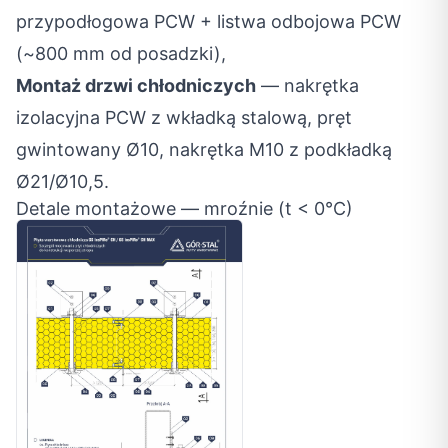
przypodłogowa PCW + listwa odbojowa PCW
(~800 mm od posadzki),
Montaż drzwi chłodniczych
— nakrętka
izolacyjna PCW z wkładką stalową, pręt
gwintowany Ø10, nakrętka M10 z podkładką
Ø21/Ø10,5.
Detale montażowe — mroźnie (t < 0°C)