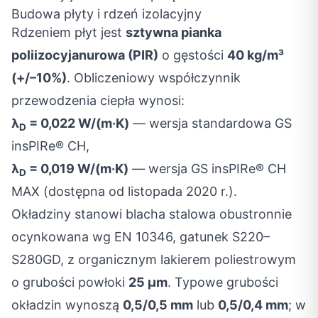
Budowa płyty i rdzeń izolacyjny
Rdzeniem płyt jest
sztywna pianka
poliizocyjanurowa (PIR)
o gęstości
40 kg/m³
(+/–10%)
. Obliczeniowy współczynnik
przewodzenia ciepła wynosi:
λ
= 0,022 W/(m·K)
— wersja standardowa GS
D
insPIRe® CH,
λ
= 0,019 W/(m·K)
— wersja GS insPIRe® CH
D
MAX (dostępna od listopada 2020 r.).
Okładziny stanowi blacha stalowa obustronnie
ocynkowana wg EN 10346, gatunek S220–
S280GD, z organicznym lakierem poliestrowym
o grubości powłoki
25 μm
. Typowe grubości
okładzin wynoszą
0,5/0,5 mm
lub
0,5/0,4 mm
; w