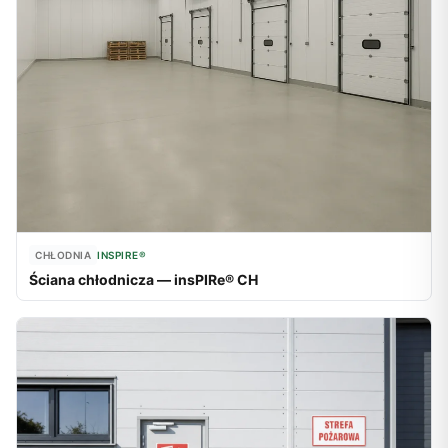
CHŁODNIA
INSPIRE®
Ściana chłodnicza — insPIRe® CH