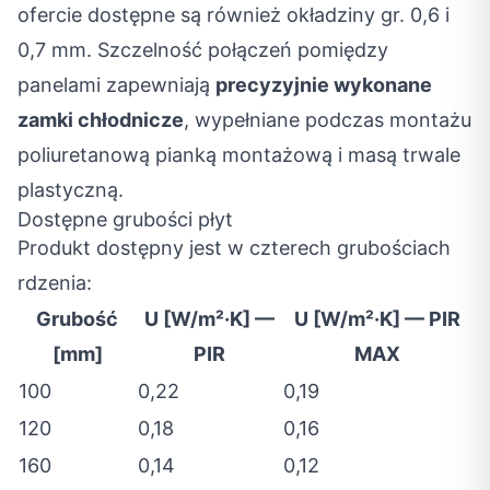
ofercie dostępne są również okładziny gr. 0,6 i
0,7 mm. Szczelność połączeń pomiędzy
panelami zapewniają
precyzyjnie wykonane
zamki chłodnicze
, wypełniane podczas montażu
poliuretanową pianką montażową i masą trwale
plastyczną.
Dostępne grubości płyt
Produkt dostępny jest w czterech grubościach
rdzenia:
Grubość
U [W/m²·K] —
U [W/m²·K] — PIR
[mm]
PIR
MAX
100
0,22
0,19
120
0,18
0,16
160
0,14
0,12