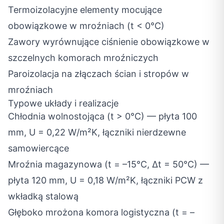
Termoizolacyjne elementy mocujące
obowiązkowe w mroźniach (t < 0°C)
Zawory wyrównujące ciśnienie obowiązkowe w
szczelnych komorach mroźniczych
Paroizolacja na złączach ścian i stropów w
mroźniach
Typowe układy i realizacje
Chłodnia wolnostojąca (t > 0°C) — płyta 100
mm, U = 0,22 W/m²K, łączniki nierdzewne
samowiercące
Mroźnia magazynowa (t = –15°C, Δt = 50°C) —
płyta 120 mm, U = 0,18 W/m²K, łączniki PCW z
wkładką stalową
Głęboko mrożona komora logistyczna (t = –