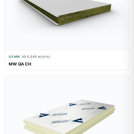
GS MW
ΛD 0,040
w/(m·k)
MW QA CH