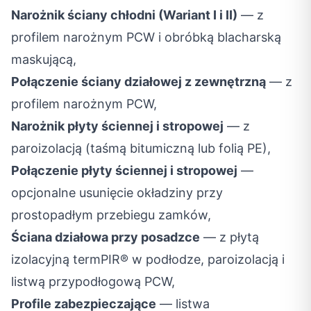
Narożnik ściany chłodni (Wariant I i II)
— z
profilem narożnym PCW i obróbką blacharską
maskującą,
Połączenie ściany działowej z zewnętrzną
— z
profilem narożnym PCW,
Narożnik płyty ściennej i stropowej
— z
paroizolacją (taśmą bitumiczną lub folią PE),
Połączenie płyty ściennej i stropowej
—
opcjonalne usunięcie okładziny przy
prostopadłym przebiegu zamków,
Ściana działowa przy posadzce
— z płytą
izolacyjną termPIR® w podłodze, paroizolacją i
listwą przypodłogową PCW,
Profile zabezpieczające
— listwa