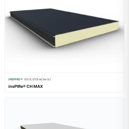
INSPIRE®
ΛD 0,019
w/(m·k)
insPIRe® CH MAX