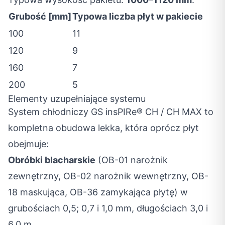
Grubość [mm]
Typowa liczba płyt w pakiecie
100
11
120
9
160
7
200
5
Elementy uzupełniające systemu
System chłodniczy GS insPIRe® CH / CH MAX to
kompletna obudowa lekka, która oprócz płyt
obejmuje:
Obróbki blacharskie
(OB-01 narożnik
zewnętrzny, OB-02 narożnik wewnętrzny, OB-
18 maskująca, OB-36 zamykająca płytę) w
grubościach 0,5; 0,7 i 1,0 mm, długościach 3,0 i
6,0 m,