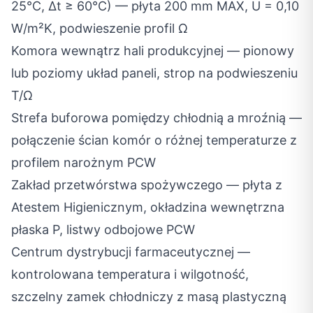
25°C, Δt ≥ 60°C) — płyta 200 mm MAX, U = 0,10
W/m²K, podwieszenie profil Ω
Komora wewnątrz hali produkcyjnej — pionowy
lub poziomy układ paneli, strop na podwieszeniu
T/Ω
Strefa buforowa pomiędzy chłodnią a mroźnią —
połączenie ścian komór o różnej temperaturze z
profilem narożnym PCW
Zakład przetwórstwa spożywczego — płyta z
Atestem Higienicznym, okładzina wewnętrzna
płaska P, listwy odbojowe PCW
Centrum dystrybucji farmaceutycznej —
kontrolowana temperatura i wilgotność,
szczelny zamek chłodniczy z masą plastyczną