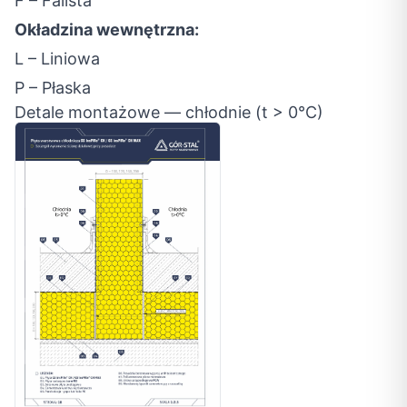
F – Falista
Okładzina wewnętrzna:
L – Liniowa
P – Płaska
Detale montażowe — chłodnie (t > 0°C)