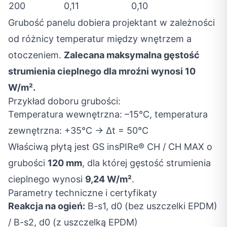
200
0,11
0,10
Grubość panelu dobiera projektant w zależności
od różnicy temperatur między wnętrzem a
otoczeniem.
Zalecana maksymalna gęstość
strumienia cieplnego dla mroźni wynosi 10
W/m².
Przykład doboru grubości:
Temperatura wewnętrzna: –15°C, temperatura
zewnętrzna: +35°C → Δt = 50°C
Właściwą płytą jest GS insPIRe® CH / CH MAX o
grubości
120 mm
, dla której gęstość strumienia
cieplnego wynosi
9,24 W/m²
.
Parametry techniczne i certyfikaty
Reakcja na ogień:
B-s1, d0 (bez uszczelki EPDM)
/ B-s2, d0 (z uszczelką EPDM)