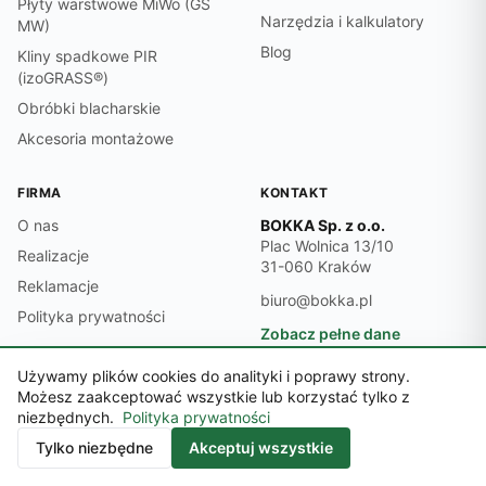
Płyty warstwowe MiWo (GS
Narzędzia i kalkulatory
MW)
Blog
Kliny spadkowe PIR
(izoGRASS®)
Obróbki blacharskie
Akcesoria montażowe
FIRMA
KONTAKT
O nas
BOKKA Sp. z o.o.
Plac Wolnica 13/10
Realizacje
31-060 Kraków
Reklamacje
biuro@bokka.pl
Polityka prywatności
Zobacz pełne dane
kontaktowe →
Używamy plików cookies do analityki i poprawy strony.
Możesz zaakceptować wszystkie lub korzystać tylko z
ZNAJDŹ NAS
niezbędnych.
Polityka prywatności
Kontakt
Tylko niezbędne
Akceptuj wszystkie