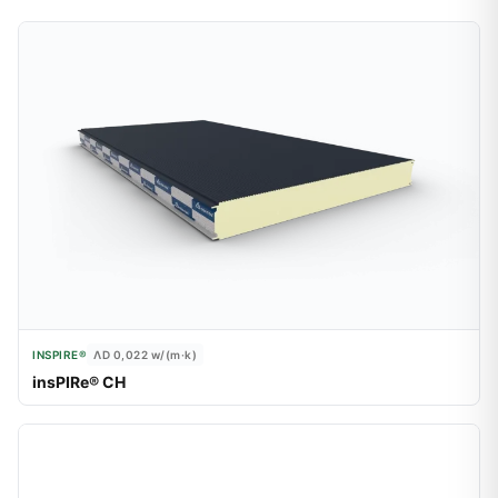
INSPIRE®
ΛD 0,022
w/(m·k)
insPIRe® CH