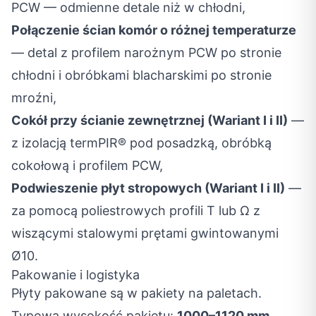
PCW — odmienne detale niż w chłodni,
Połączenie ścian komór o różnej temperaturze
— detal z profilem narożnym PCW po stronie
chłodni i obróbkami blacharskimi po stronie
mroźni,
Cokół przy ścianie zewnętrznej (Wariant I i II)
—
z izolacją termPIR® pod posadzką, obróbką
cokołową i profilem PCW,
Podwieszenie płyt stropowych (Wariant I i II)
—
za pomocą poliestrowych profili T lub Ω z
wiszącymi stalowymi prętami gwintowanymi
Ø10.
Pakowanie i logistyka
Płyty pakowane są w pakiety na paletach.
Typowa wysokość pakietu:
1000–1120 mm
.