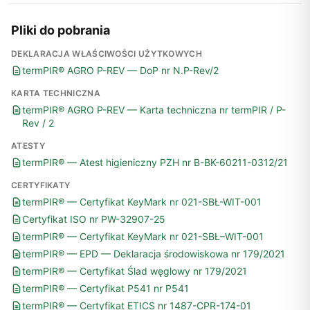
Pliki do pobrania
DEKLARACJA WŁAŚCIWOŚCI UŻYTKOWYCH
termPIR® AGRO P-REV — DoP nr N.P-Rev/2
KARTA TECHNICZNA
termPIR® AGRO P-REV — Karta techniczna nr termPIR / P-
Rev / 2
ATESTY
termPIR® — Atest higieniczny PZH nr B-BK-60211-0312/21
CERTYFIKATY
termPIR® — Certyfikat KeyMark nr 021-SBŁ-WIT-001
Certyfikat ISO nr PW-32907-25
termPIR® — Certyfikat KeyMark nr 021-SBŁ–WIT-001
termPIR® — EPD — Deklaracja środowiskowa nr 179/2021
termPIR® — Certyfikat Ślad węglowy nr 179/2021
termPIR® — Certyfikat P541 nr P541
termPIR® — Certyfikat ETICS nr 1487-CPR-174-01