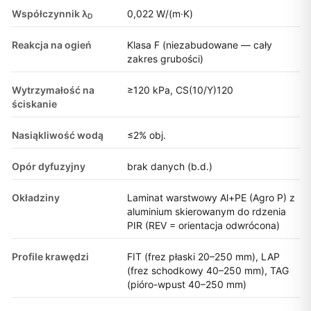
Współczynnik λ
0,022 W/(m·K)
D
Reakcja na ogień
Klasa F (niezabudowane — cały
zakres grubości)
Wytrzymałość na
≥120 kPa, CS(10/Y)120
ściskanie
Nasiąkliwość wodą
≤2% obj.
Opór dyfuzyjny
brak danych (b.d.)
Okładziny
Laminat warstwowy Al+PE (Agro P) z
aluminium skierowanym do rdzenia
PIR (REV = orientacja odwrócona)
Profile krawędzi
FIT (frez płaski 20–250 mm), LAP
(frez schodkowy 40–250 mm), TAG
(pióro-wpust 40–250 mm)