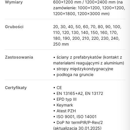
Wymiary
600×1200 mm / 1200×2400 mm (na
zamówienie: 1000×1200, 1200×1200,
1200×1800, 1200×3000 mm)
Grubości
20, 30, 40, 50, 60, 70, 80, 90, 100,
110, 120, 130, 140, 150, 160, 170,
180, 190, 200, 210, 220, 230, 240,
250 mm
Zastosowania
• ściany z prefabrykatów (kontakt z
materiałami reagującymi z aluminium)
• stropy międzykondygnacyjne
• podłoga na gruncie
Certyfikaty
• CE
• EN 13165+A2, EN 13172
• EPD typ III
• Keymark
• Atest PZH
• ISO 9001, ISO 14001
• DoP Nr termPIR/P-Rev/2
(aktualizacja 30.01.2025)