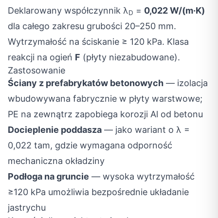
Deklarowany współczynnik λ
=
0,022 W/(m·K)
D
dla całego zakresu grubości 20–250 mm.
Wytrzymałość na ściskanie ≥ 120 kPa. Klasa
reakcji na ogień
F
(płyty niezabudowane).
Zastosowanie
Ściany z prefabrykatów betonowych
— izolacja
wbudowywana fabrycznie w płyty warstwowe;
PE na zewnątrz zapobiega korozji Al od betonu
Docieplenie poddasza
— jako wariant o λ =
0,022 tam, gdzie wymagana odporność
mechaniczna okładziny
Podłoga na gruncie
— wysoka wytrzymałość
≥120 kPa umożliwia bezpośrednie układanie
jastrychu