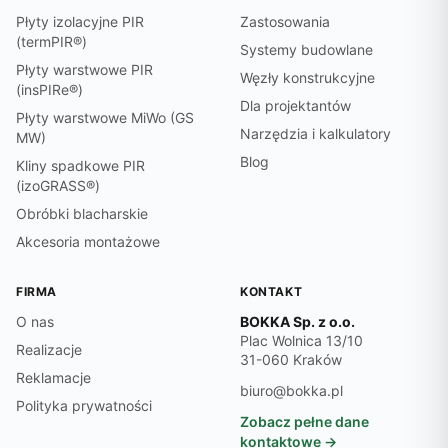
Płyty izolacyjne PIR
Zastosowania
(termPIR®)
Systemy budowlane
Płyty warstwowe PIR
Węzły konstrukcyjne
(insPIRe®)
Dla projektantów
Płyty warstwowe MiWo (GS
Narzędzia i kalkulatory
MW)
Blog
Kliny spadkowe PIR
(izoGRASS®)
Obróbki blacharskie
Akcesoria montażowe
FIRMA
KONTAKT
O nas
BOKKA Sp. z o.o.
Plac Wolnica 13/10
Realizacje
31-060 Kraków
Reklamacje
biuro@bokka.pl
Polityka prywatności
Zobacz pełne dane
kontaktowe →