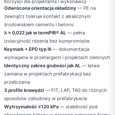
Korzyści dla projektanta i wykonawcy
Odwrócona orientacja okładziny
— PE na
zewnątrz toleruje kontakt z alkalicznym
środowiskiem cementu i betonu
λ = 0,022 jak w termPIR® AL
— pełna
izolacyjność rdzenia bez kompromisów
Keymark + EPD typ III
— dokumentacja
wymagana w przetargach i projektach zielonych
Identyczny zakres grubości jak AL
— łatwa
zamiana w projektach prefabrykacji bez
przeliczania
3 profile krawędzi
— FIT, LAP, TAG do różnych
sposobów zabudowy w prefabrykacie
Wytrzymałość ≥120 kPa
— stabilność pod
obciążeniem betonu w procesie zalewania formy