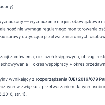
łacony)
 wyznaczony — wyznaczenie nie jest obowiązkowe na
łalność nie wymaga regularnego monitorowania osób
elkie sprawy dotyczące przetwarzania danych osobow
acji zamówienia, rozliczeń księgowych, obsługi rekla
 przechowywania = okres współpracy + okres przedaw
yjny wynikający z
rozporządzenia (UE) 2016/679 Par
ycznych w związku z przetwarzaniem danych osobo
2016, str. 1).