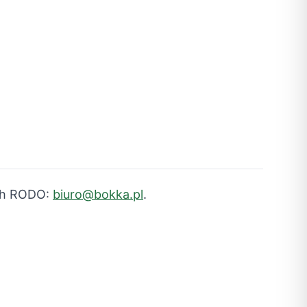
ach RODO:
biuro@bokka.pl
.