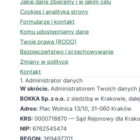
Jakie dane zbieramy i w jakim celu
Cookies i analityka strony
Formularze i kontakt
Komu udostępniamy dane
Twoje prawa (RODO)
Bezpieczeństwo i przechowywanie
Zmiany w polityce
Kontakt
1. Administrator danych
W skrócie.
Administratorem Twoich danych j
BOKKA Sp. z o.o.
z siedzibą w Krakowie, dalej
Adres:
Plac Wolnica 13/10, 31-060 Kraków
KRS:
0000718870 — Sąd Rejonowy dla Krako
NIP:
6762545474
REGON:
369497701