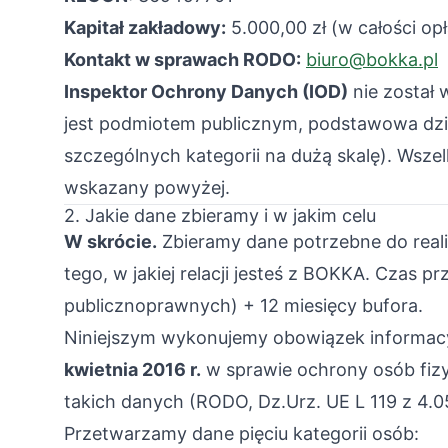
Kapitał zakładowy:
5.000,00 zł (w całości op
Kontakt w sprawach RODO:
biuro@bokka.pl
Inspektor Ochrony Danych (IOD)
nie został
jest podmiotem publicznym, podstawowa dzia
szczególnych kategorii na dużą skalę). Wsz
wskazany powyżej.
2. Jakie dane zbieramy i w jakim celu
W skrócie.
Zbieramy dane potrzebne do realiz
tego, w jakiej relacji jesteś z BOKKA. Czas
publicznoprawnych) + 12 miesięcy bufora.
Niniejszym wykonujemy obowiązek informac
kwietnia 2016 r.
w sprawie ochrony osób fiz
takich danych (RODO, Dz.Urz. UE L 119 z 4.05.
Przetwarzamy dane pięciu kategorii osób: