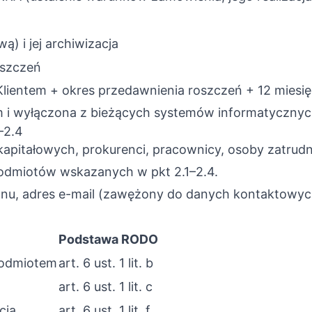
) i jej archiwizacja
oszczeń
lientem + okres przedawnienia roszczeń + 12 miesię
 i wyłączona z bieżących systemów informatycznych
–2.4
apitałowych, prokurenci, pracownicy, osoby zatrud
 podmiotów wskazanych w pkt 2.1–2.4.
fonu, adres e-mail (zawężony do danych kontaktow
Podstawa RODO
podmiotem
art. 6 ust. 1 lit. b
art. 6 ust. 1 lit. c
cja
art. 6 ust. 1 lit. f