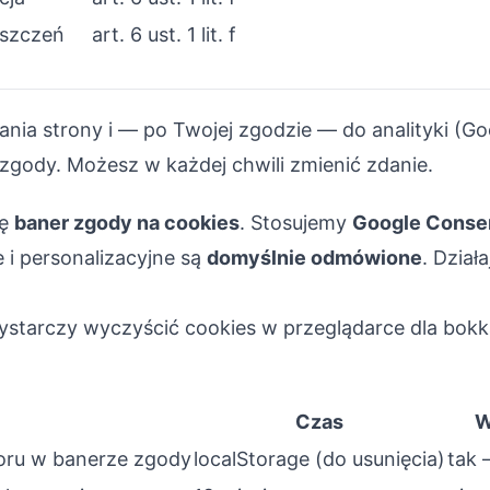
oszczeń
art. 6 ust. 1 lit. f
ia strony i — po Twojej zgodzie — do analityki (Goo
zgody. Możesz w każdej chwili zmienić zdanie.
ię
baner zgody na cookies
. Stosujemy
Google Conse
 i personalizacyjne są
domyślnie odmówione
. Dział
starczy wyczyścić cookies w przeglądarce dla bokka
Czas
W
oru w banerze zgody
localStorage (do usunięcia)
tak 