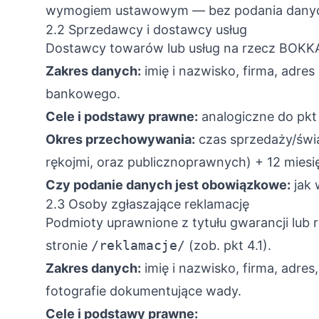
wymogiem ustawowym — bez podania danyc
2.2 Sprzedawcy i dostawcy usług
Dostawcy towarów lub usług na rzecz BOKKA (
Zakres danych:
imię i nazwisko, firma, adre
bankowego.
Cele i podstawy prawne:
analogiczne do pkt 2
Okres przechowywania:
czas sprzedaży/świa
rękojmi, oraz publicznoprawnych) + 12 miesi
Czy podanie danych jest obowiązkowe:
jak 
2.3 Osoby zgłaszające reklamację
Podmioty uprawnione z tytułu gwarancji lub
stronie
/reklamacje/
(zob. pkt 4.1).
Zakres danych:
imię i nazwisko, firma, adre
fotografie dokumentujące wady.
Cele i podstawy prawne: