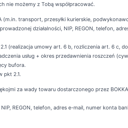
h nie możemy z Tobą współpracować.
m.in. transport, przesyłki kurierskie, podwykonawc
s prowadzonej działalności, NIP, REGON, telefon, adr
.1 (realizacja umowy art. 6 b, rozliczenia art. 6 c, do
dczenia usług + okres przedawnienia roszczeń (cywi
ęcy bufora.
w pkt 2.1.
 rękojmi za wady towaru dostarczonego przez BOKKA
s, NIP, REGON, telefon, adres e-mail, numer konta b