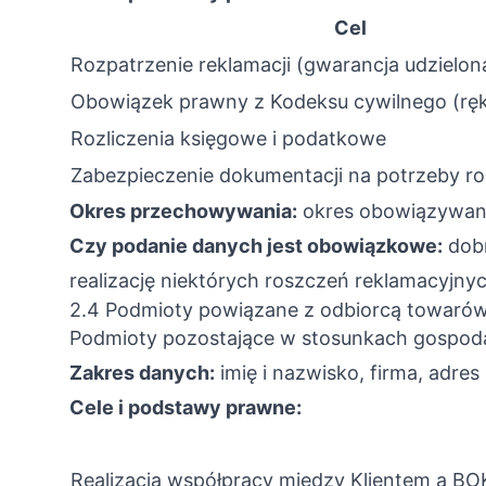
Cel
Rozpatrzenie reklamacji (gwarancja udzielo
Obowiązek prawny z Kodeksu cywilnego (rę
Rozliczenia księgowe i podatkowe
Zabezpieczenie dokumentacji na potrzeby r
Okres przechowywania:
okres obowiązywania
Czy podanie danych jest obowiązkowe:
dobr
realizację niektórych roszczeń reklamacyjnyc
2.4 Podmioty powiązane z odbiorcą towaró
Podmioty pozostające w stosunkach gospod
Zakres danych:
imię i nazwisko, firma, adre
Cele i podstawy prawne:
Realizacja współpracy między Klientem a BO