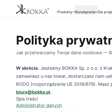
Produkty
Rozwiązania
Dla proj
Polityka prywat
Jak przetwarzamy Twoje dane osobowe — BO
W skrócie.
Jesteśmy BOKKA Sp. z o.o. z Kra
zamawiasz u nas towar, dostarczasz nam usług
RODO (rozporządzenie UE 2016/679). Masz p
biuro@bokka.pl
.
Spis treści
Administrator danych