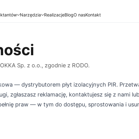
ektantów
Narzędzia
Realizacje
Blog
O nas
Kontakt
ności
KKA Sp. z o.o., zgodnie z RODO.
kowa — dystrybutorem płyt izolacyjnych PIR. Prze
i, zgłaszasz reklamację, kontaktujesz się z nami lu
ełnię praw — w tym do dostępu, sprostowania i usu