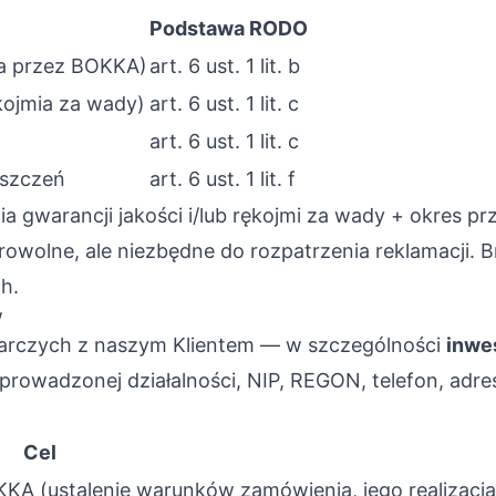
Podstawa RODO
na przez BOKKA)
art. 6 ust. 1 lit. b
kojmia za wady)
art. 6 ust. 1 lit. c
art. 6 ust. 1 lit. c
oszczeń
art. 6 ust. 1 lit. f
 gwarancji jakości i/lub rękojmi za wady + okres pr
owolne, ale niezbędne do rozpatrzenia reklamacji. 
h.
w
arczych z naszym Klientem — w szczególności
inwe
s prowadzonej działalności, NIP, REGON, telefon, ad
Cel
KKA (ustalenie warunków zamówienia, jego realizacja