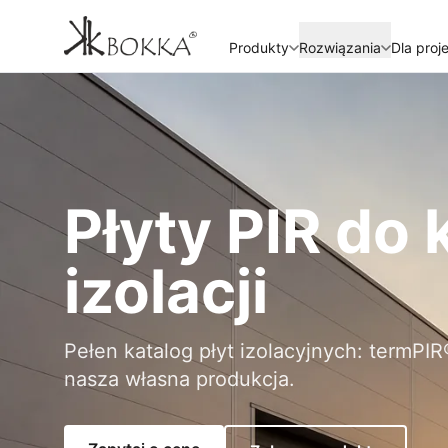
Produkty
Rozwiązania
Dla proj
Płyty PIR do 
izolacji
Pełen katalog płyt izolacyjnych: termP
nasza własna produkcja.