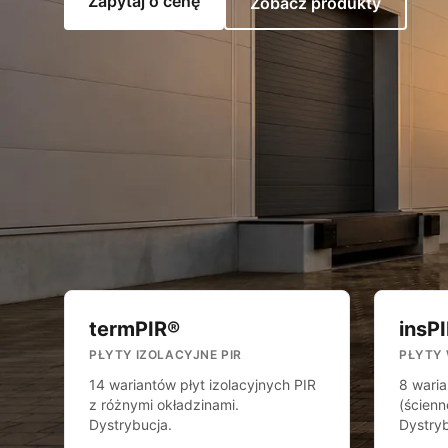
Zapytaj o cenę
Zobacz produkty
termPIR®
insP
PŁYTY IZOLACYJNE PIR
PŁYTY
14 wariantów płyt izolacyjnych PIR
8 wari
z różnymi okładzinami.
(ścienn
Dystrybucja.
Dystryb