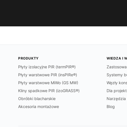
PRODUKTY
WIEDZA I 
Płyty izolacyjne PIR (termPIR®)
Zastosowa
Płyty warstwowe PIR (insPIRe®)
Systemy b
Płyty warstwowe MiWo (GS MW)
Węzły kons
Kliny spadkowe PIR (izoGRASS®)
Dla projek
Obróbki blacharskie
Narzędzia 
Akcesoria montażowe
Blog