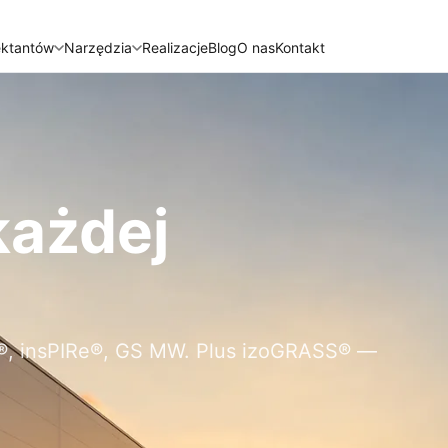
ektantów
Narzędzia
Realizacje
Blog
O nas
Kontakt
każdej
IR®, insPIRe®, GS MW. Plus izoGRASS® —