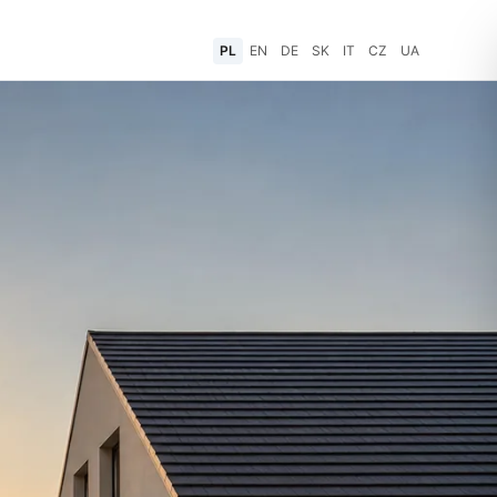
PL
EN
DE
SK
IT
CZ
UA