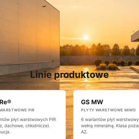
Linie produktowe
IRe®
GS MW
 WARSTWOWE PIR
PŁYTY WARSTWOWE MIWO
antów płyt warstwowych PIR
6 wariantów płyt warstwowy
e, dachowe, chłodnicze).
wełną mineralną. Klasa poż
ucja.
A2.