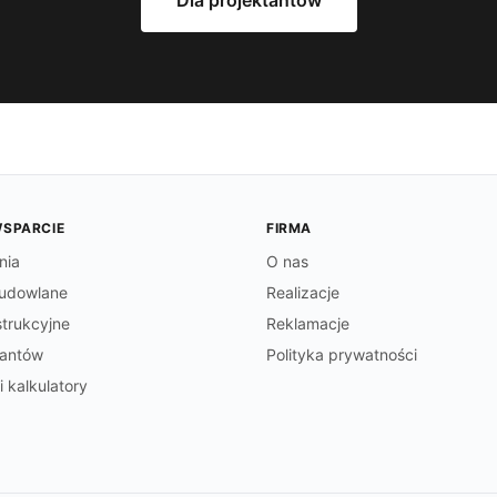
WSPARCIE
FIRMA
nia
O nas
udowlane
Realizacje
trukcyjne
Reklamacje
tantów
Polityka prywatności
i kalkulatory