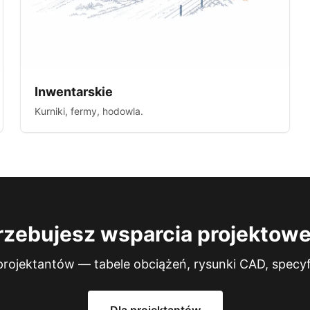
Inwentarskie
Kurniki, fermy, hodowla.
rzebujesz wsparcia projektow
 projektantów — tabele obciążeń, rysunki CAD, specyf
Dla projektantów