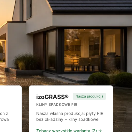
izoGRASS®
Nasza produkcja
KLINY SPADKOWE PIR
ch z
Nasza własna produkcja: płyty PIR
arowa
bez okładziny + kliny spadkowe.
Zobacz wszystkie warianty (2) →