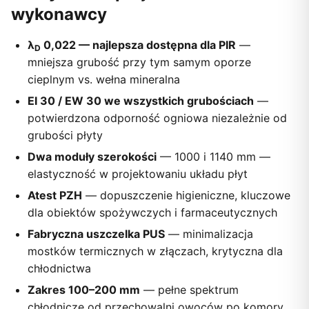
wykonawcy
λ
0,022 — najlepsza dostępna dla PIR
—
D
mniejsza grubość przy tym samym oporze
cieplnym vs. wełna mineralna
EI 30 / EW 30 we wszystkich grubościach
—
potwierdzona odporność ogniowa niezależnie od
grubości płyty
Dwa moduły szerokości
— 1000 i 1140 mm —
elastyczność w projektowaniu układu płyt
Atest PZH
— dopuszczenie higieniczne, kluczowe
dla obiektów spożywczych i farmaceutycznych
Fabryczna uszczelka PUS
— minimalizacja
mostków termicznych w złączach, krytyczna dla
chłodnictwa
Zakres 100–200 mm
— pełne spektrum
chłodnicze od przechowalni owoców po komory