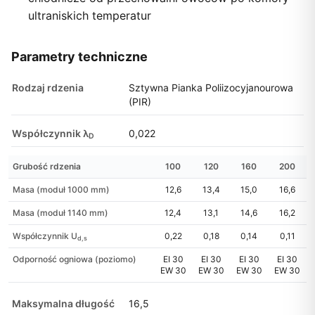
ultraniskich temperatur
Parametry techniczne
Rodzaj rdzenia
Sztywna Pianka Poliizocyjanourowa
(PIR)
Współczynnik λ
0,022
D
Grubość rdzenia
100
120
160
200
Masa (moduł 1000 mm)
12,6
13,4
15,0
16,6
Masa (moduł 1140 mm)
12,4
13,1
14,6
16,2
Współczynnik U
0,22
0,18
0,14
0,11
d,s
Odporność ogniowa (poziomo)
EI 30
EI 30
EI 30
EI 30
EW 30
EW 30
EW 30
EW 30
Maksymalna długość
16,5