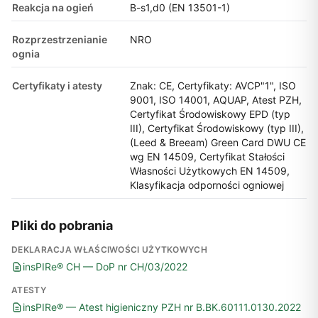
Reakcja na ogień
B-s1,d0 (EN 13501-1)
Rozprzestrzenianie
NRO
ognia
Certyfikaty i atesty
Znak: CE, Certyfikaty: AVCP"1", ISO
9001, ISO 14001, AQUAP, Atest PZH,
Certyfikat Środowiskowy EPD (typ
III), Certyfikat Środowiskowy (typ III),
(Leed & Breeam) Green Card DWU CE
wg EN 14509, Certyfikat Stałości
Własności Użytkowych EN 14509,
Klasyfikacja odporności ogniowej
Pliki do pobrania
DEKLARACJA WŁAŚCIWOŚCI UŻYTKOWYCH
insPIRe® CH — DoP nr CH/03/2022
ATESTY
insPIRe® — Atest higieniczny PZH nr B.BK.60111.0130.2022