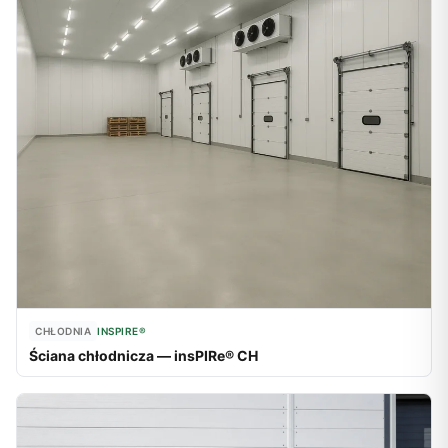
CHŁODNIA
INSPIRE®
Ściana chłodnicza — insPIRe® CH