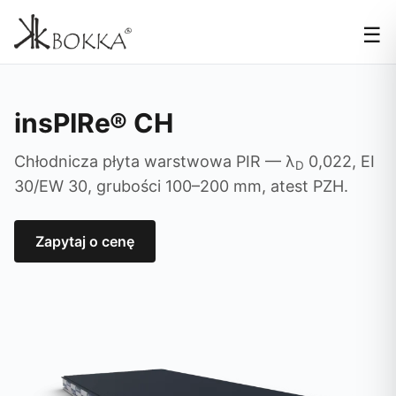
☰
insPIRe® CH
Chłodnicza płyta warstwowa PIR — λ
0,022, EI
D
30/EW 30, grubości 100–200 mm, atest PZH.
Zapytaj o cenę