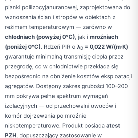
pianki poliizocyjanuranowej, zaprojektowana do
wznoszenia ścian i stropów w obiektach z
reżimem temperaturowym — zarówno w
chłodniach (powyżej 0°C)
, jak i
mroźniach
(poniżej 0°C)
. Rdzeń PIR o
λ
= 0,022 W/(m·K)
D
gwarantuje minimalną transmisję ciepła przez
przegrodę, co w chłodnictwie przekłada się
bezpośrednio na obniżenie kosztów eksploatacji
agregatów. Dostępny zakres grubości 100–200
mm pokrywa pełne spektrum wymagań
izolacyjnych — od przechowalni owoców i
komór dojrzewania po mroźnie
niskotemperaturowe. Produkt posiada
atest
PZH
, dopuszczający zastosowanie w