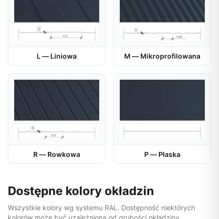
L — Liniowa
M — Mikroprofilowana
R — Rowkowa
P — Płaska
Dostępne kolory okładzin
Wszystkie kolory wg systemu RAL. Dostępność niektórych
kolorów może być uzależniona od grubości okładziny.