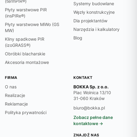
(termPIR®)
Systemy budowlane
Płyty warstwowe PIR
Węzły konstrukcyjne
(insPIRe®)
Dla projektantów
Płyty warstwowe MiWo (GS
Narzędzia i kalkulatory
MW)
Blog
Kliny spadkowe PIR
(izoGRASS®)
Obróbki blacharskie
Akcesoria montażowe
FIRMA
KONTAKT
O nas
BOKKA Sp. z o.o.
Plac Wolnica 13/10
Realizacje
31-060 Kraków
Reklamacje
biuro@bokka.pl
Polityka prywatności
Zobacz pełne dane
kontaktowe →
ZNAJDŹ NAS