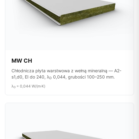
MW CH
Chłodnicza płyta warstwowa z wełną mineralną — A2-
s1,d0, EI do 240, λ
0,044, grubości 100–250 mm.
D
λ
= 0,044 W/(m·K)
D