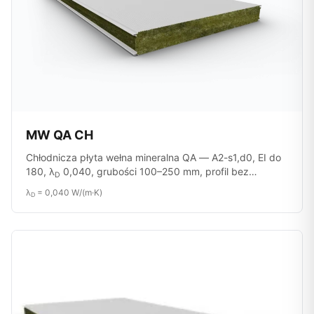
MW QA CH
Chłodnicza płyta wełna mineralna QA — A2-s1,d0, EI do
180, λ
0,040, grubości 100–250 mm, profil bez
D
mikropęknięć.
λ
= 0,040 W/(m·K)
D