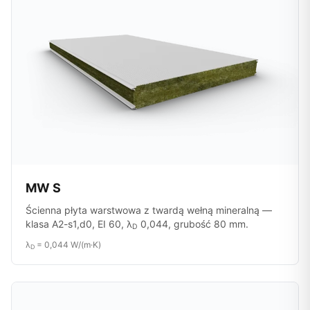
MW S
Ścienna płyta warstwowa z twardą wełną mineralną —
klasa A2-s1,d0, EI 60, λ
0,044, grubość 80 mm.
D
λ
= 0,044 W/(m·K)
D