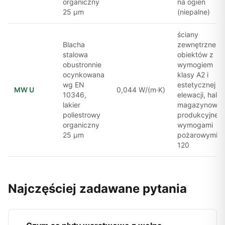
organiczny
na ogień
25 μm
(niepalne)
ściany
Blacha
zewnętrzne
stalowa
obiektów z
obustronnie
wymogiem
ocynkowana
klasy A2 i
wg EN
estetycznej
MW U
0,044 W/(m·K)
10346,
elewacji, hale
lakier
magazynowe i
poliestrowy
produkcyjne z
organiczny
wymogami
25 μm
pożarowymi E
120
Najczęściej zadawane pytania