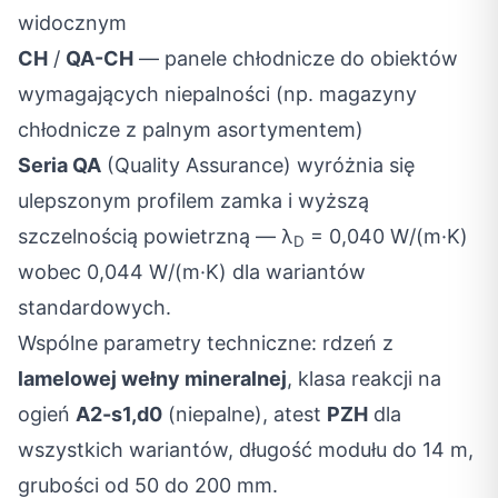
widocznym
CH
/
QA-CH
— panele chłodnicze do obiektów
wymagających niepalności (np. magazyny
chłodnicze z palnym asortymentem)
Seria QA
(Quality Assurance) wyróżnia się
ulepszonym profilem zamka i wyższą
szczelnością powietrzną — λ
= 0,040 W/(m·K)
D
wobec 0,044 W/(m·K) dla wariantów
standardowych.
Wspólne parametry techniczne: rdzeń z
lamelowej wełny mineralnej
, klasa reakcji na
ogień
A2-s1,d0
(niepalne), atest
PZH
dla
wszystkich wariantów, długość modułu do 14 m,
grubości od 50 do 200 mm.