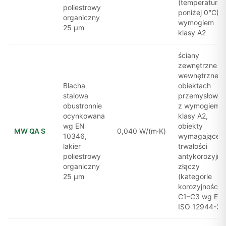
(temperatura
poliestrowy
poniżej 0°C) z
organiczny
wymogiem
25 μm
klasy A2
ściany
zewnętrzne i
wewnętrzne w
Blacha
obiektach
stalowa
przemysłowy
obustronnie
z wymogiem
ocynkowana
klasy A2,
wg EN
obiekty
MW QA S
0,040 W/(m·K)
10346,
wymagające
lakier
trwałości
poliestrowy
antykorozyjne
organiczny
złączy
25 μm
(kategorie
korozyjności
C1–C3 wg EN
ISO 12944-2)