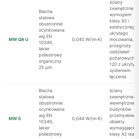
ściany
zewnętrzne z
Blacha
wymogiem
stalowa
klasy A2 i
obustronnie
estetycznego
ocynkowana
ukrytego
wg EN
MW QA U
0,040 W/(m·K)
mocowania,
10346,
przegrody
lakier
oddzieleń
poliestrowy
pożarowych E
organiczny
120 z ukrytym
25 μm
systemem
łączenia
Blacha
ściany
stalowa
zewnętrzne i
obustronnie
wewnętrzne
ocynkowana
budynków
wg EN
przemysłowyc
MW S
0,044 W/(m·K)
10346,
obiekty
lakier
wymagające
poliestrowy
klasy A2 reakc