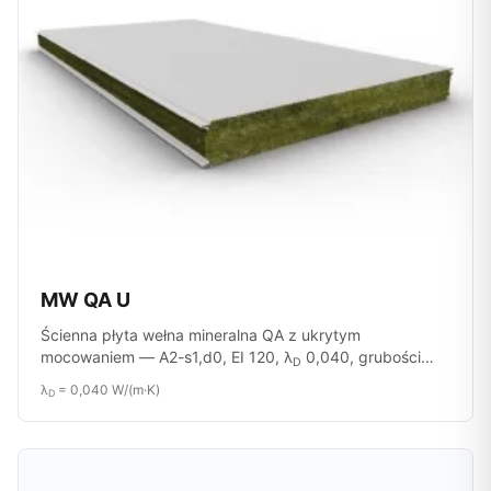
MW QA U
Ścienna płyta wełna mineralna QA z ukrytym
mocowaniem — A2-s1,d0, EI 120, λ
0,040, grubości
D
80–120 mm.
λ
= 0,040 W/(m·K)
D