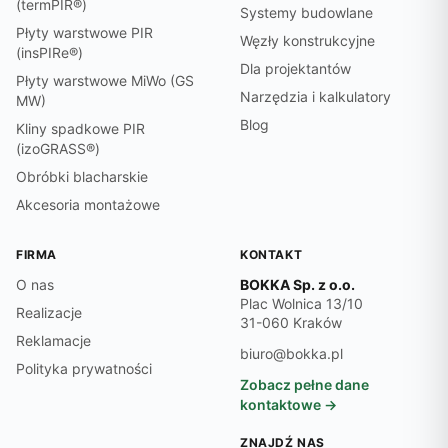
(termPIR®)
Systemy budowlane
Płyty warstwowe PIR
Węzły konstrukcyjne
(insPIRe®)
Dla projektantów
Płyty warstwowe MiWo (GS
Narzędzia i kalkulatory
MW)
Blog
Kliny spadkowe PIR
(izoGRASS®)
Obróbki blacharskie
Akcesoria montażowe
FIRMA
KONTAKT
O nas
BOKKA Sp. z o.o.
Plac Wolnica 13/10
Realizacje
31-060 Kraków
Reklamacje
biuro@bokka.pl
Polityka prywatności
Zobacz pełne dane
kontaktowe →
ZNAJDŹ NAS