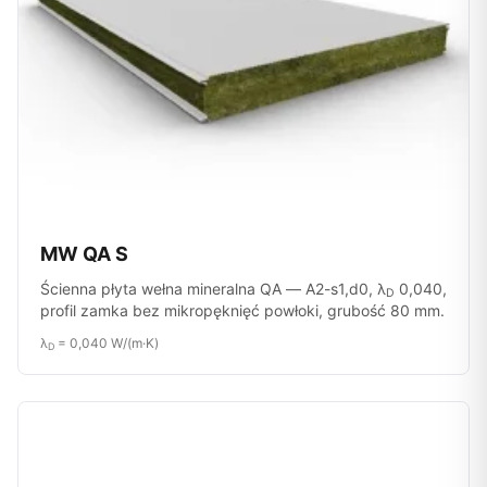
MW QA S
Ścienna płyta wełna mineralna QA — A2-s1,d0, λ
0,040,
D
profil zamka bez mikropęknięć powłoki, grubość 80 mm.
λ
= 0,040 W/(m·K)
D