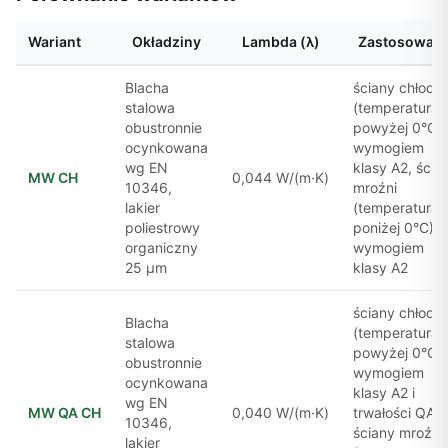
Wariant
Okładziny
Lambda (λ)
Zastosowani
Blacha
ściany chłodni
stalowa
(temperatura
obustronnie
powyżej 0°C) 
ocynkowana
wymogiem
wg EN
klasy A2, ścia
MW CH
0,044 W/(m·K)
10346,
mroźni
lakier
(temperatura
poliestrowy
poniżej 0°C) z
organiczny
wymogiem
25 μm
klasy A2
ściany chłodni
Blacha
(temperatura
stalowa
powyżej 0°C) 
obustronnie
wymogiem
ocynkowana
klasy A2 i
wg EN
MW QA CH
0,040 W/(m·K)
trwałości QA,
10346,
ściany mroźni
lakier