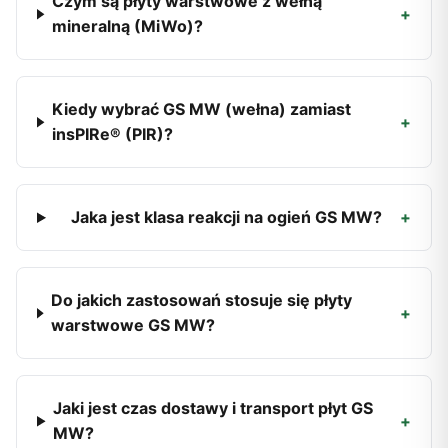
Czym są płyty warstwowe z wełną
+
mineralną (MiWo)?
Kiedy wybrać GS MW (wełna) zamiast
+
insPIRe® (PIR)?
Jaka jest klasa reakcji na ogień GS MW?
+
Do jakich zastosowań stosuje się płyty
+
warstwowe GS MW?
Jaki jest czas dostawy i transport płyt GS
+
MW?