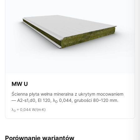
MW U
Ścienna płyta wełna mineralna z ukrytym mocowaniem
— A2-s1,d0, EI 120, λ
0,044, grubości 80–120 mm.
D
λ
= 0,044 W/(m·K)
D
Porównanie wariantów