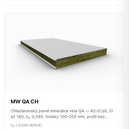
MW QA CH
Chladiarenský panel minerálna vlna QA — A2-s1,d0, EI
až 180, λ
0,040, hrúbky 100–250 mm, profil bez
D
mikrotrhlín.
λ
= 0,040 W/(m·K)
D