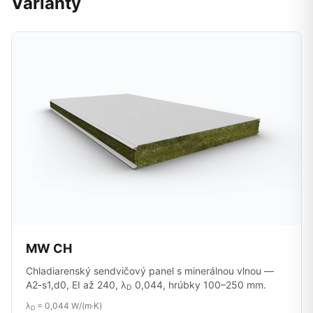
Varianty
MW CH
Chladiarenský sendvičový panel s minerálnou vlnou —
A2-s1,d0, EI až 240, λ
0,044, hrúbky 100–250 mm.
D
λ
= 0,044 W/(m·K)
D