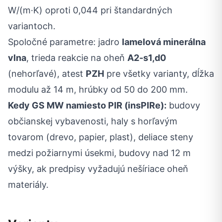
W/(m·K) oproti 0,044 pri štandardných
variantoch.
Spoločné parametre: jadro
lamelová minerálna
vlna
, trieda reakcie na oheň
A2-s1,d0
(nehorľavé), atest
PZH
pre všetky varianty, dĺžka
modulu až 14 m, hrúbky od 50 do 200 mm.
Kedy GS MW namiesto PIR (insPIRe):
budovy
občianskej vybavenosti, haly s horľavým
tovarom (drevo, papier, plast), deliace steny
medzi požiarnymi úsekmi, budovy nad 12 m
výšky, ak predpisy vyžadujú nešíriace oheň
materiály.