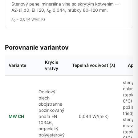
Stenový panel minerálna vlna so skrytým kotvením —
A2-s1,d0, EI 120, λ
0,044, hrúbky 80–120 mm.
D
λ
= 0,044 W/(m·K)
D
Porovnanie variantov
Krycie
Variante
Tepelná vodivosť (λ)
Apli
vrstvy
steny
chladia
Oceľový
(teplot
plech
0°C) s
obojstranne
požiad
pozinkovaný
triedy 
MW CH
podľa EN
0,044 W/(m·K)
steny
10346,
mrazia
organický
(teplot
polyesterový
0°C) s