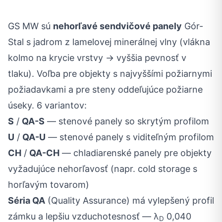
GS MW sú
nehorľavé sendvičové panely
Gór-
Stal s jadrom z lamelovej minerálnej vlny (vlákna
kolmo na krycie vrstvy → vyššia pevnosť v
tlaku). Voľba pre objekty s najvyššími požiarnymi
požiadavkami a pre steny oddeľujúce požiarne
úseky. 6 variantov:
S
/
QA-S
— stenové panely so skrytým profilom
U
/
QA-U
— stenové panely s viditeľným profilom
CH
/
QA-CH
— chladiarenské panely pre objekty
vyžadujúce nehorľavosť (napr. cold storage s
horľavým tovarom)
Séria QA
(Quality Assurance) má vylepšený profil
zámku a lepšiu vzduchotesnosť — λ
0,040
D