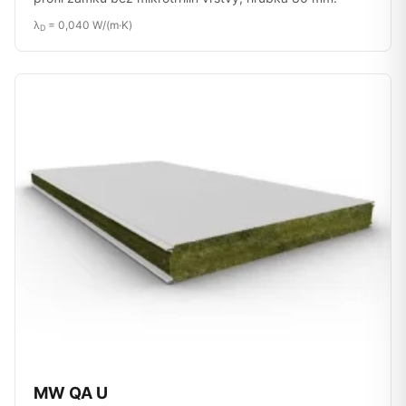
λ
= 0,040 W/(m·K)
D
MW QA U