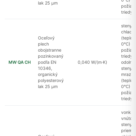
lak 25 μm
požiad
triedy 
steny
chladia
Oceľový
(teplot
plech
0°C) s
obojstranne
požiad
pozinkovaný
triedy 
MW QA CH
podľa EN
0,040 W/(m·K)
odolnos
10346,
steny
organický
mrazia
polyesterový
(teplot
lak 25 μm
0°C) s
požiad
triedy 
vonkajš
vnútor
steny v
priemy