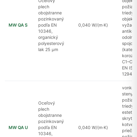
Oceľový
objekto
plech
požiad
obojstranne
triedy 
pozinkovaný
objekty
MW QA S
podľa EN
0,040 W/(m·K)
vyžadu
10346,
antikor
organický
odolnos
polyesterový
spojov
lak 25 μm
(kategó
koroziv
C1–C3 
EN ISO
12944-
vonkajš
steny s
požiad
Oceľový
triedy 
plech
estetic
obojstranne
skryté
pozinkovaný
kotveni
MW QA U
podľa EN
0,040 W/(m·K)
priečky
10346,
požiar