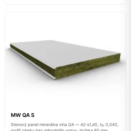
MW QA S
Stenový panel minerálna vlna QA — A2-s1,d0, λ
0,040,
D
profil zámku bez mikrotrhlín vrstvy, hrúbka 80 mm.