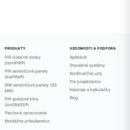
PRODUKTY
VEDOMOSTI A PODPORA
PIR izolačné dosky
Aplikácie
(termPIR®)
Stavebné systémy
PIR sendvičové panely
Konštrukčné uzly
(insPIRe®)
Pre projektantov
MW sendvičové panely (GS
Nástroje a kalkulačky
MW)
Blog
PIR spádové kliny
(izoGRASS®)
Plechové opracovanie
Montážne príslušenstvo