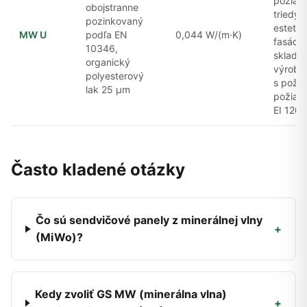
požiad
obojstranne
triedy 
pozinkovaný
estetic
MW U
podľa EN
0,044 W/(m·K)
fasády,
10346,
sklado
organický
výrobn
polyesterový
s požia
lak 25 μm
požiad
EI 120
Často kladené otázky
Čo sú sendvičové panely z minerálnej vlny
+
(MiWo)?
Kedy zvoliť GS MW (minerálna vlna)
+