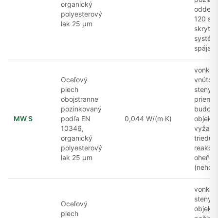
organický
oddelen
polyesterový
120 so
lak 25 μm
skrytý
systé
spájani
vonkajš
Oceľový
vnútor
plech
steny
obojstranne
priemy
pozinkovaný
budov,
MW S
podľa EN
0,044 W/(m·K)
objekty
10346,
vyžadu
organický
triedu 
polyesterový
reakcie
lak 25 μm
oheň
(nehorľ
vonkajš
steny
Oceľový
objekto
plech