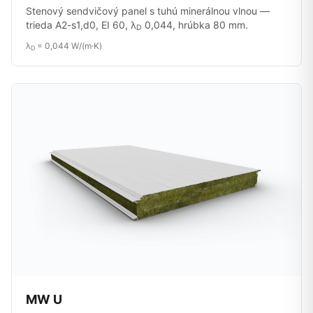
Stenový sendvičový panel s tuhú minerálnou vlnou —
trieda A2-s1,d0, EI 60, λ
0,044, hrúbka 80 mm.
D
λ
= 0,044 W/(m·K)
D
MW U