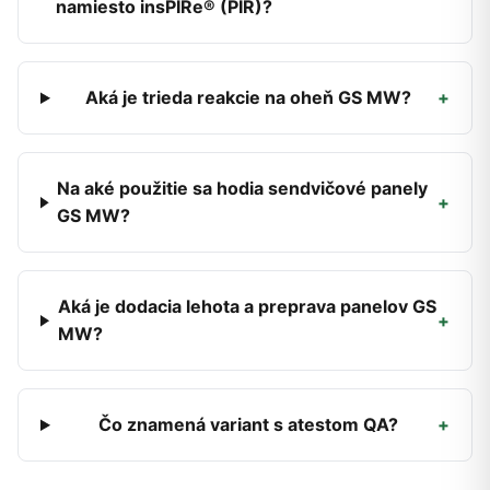
namiesto insPIRe® (PIR)?
Aká je trieda reakcie na oheň GS MW?
+
Na aké použitie sa hodia sendvičové panely
+
GS MW?
Aká je dodacia lehota a preprava panelov GS
+
MW?
Čo znamená variant s atestom QA?
+