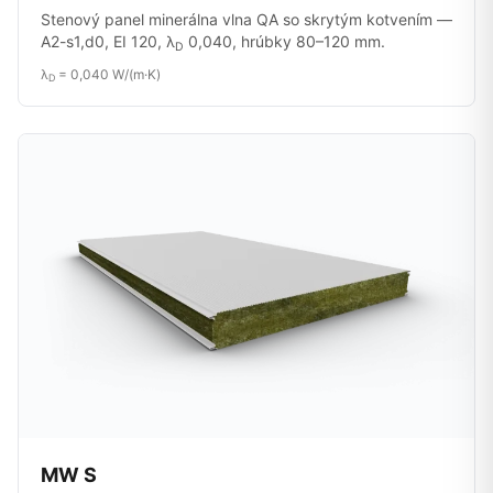
Stenový panel minerálna vlna QA so skrytým kotvením —
A2-s1,d0, EI 120, λ
0,040, hrúbky 80–120 mm.
D
λ
= 0,040 W/(m·K)
D
MW S