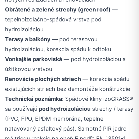
Obrátené a zelené strechy (green roof)
—
tepelnoizolačno-spádová vrstva pod
hydroizoláciou
Terasy a balkóny
— pod terasovou
hydroizoláciou, korekcia spádu k odtoku
Vonkajšie parkoviská
— pod hydroizoláciou a
úžitkovou vrstvou
Renovácie plochých striech
— korekcia spádu
existujúcich striech bez demontáže konštrukcie
Technická poznámka:
Spádové kliny izoGRASS®
sa používajú
pod hydroizoláciou
strechy / terasy
(PVC, FPO, EPDM membrána, tepelne
natavovaný asfaltový pás). Samotné PIR jadro
má triedu reakcie na oheň
E
podľa EN 13501-1.