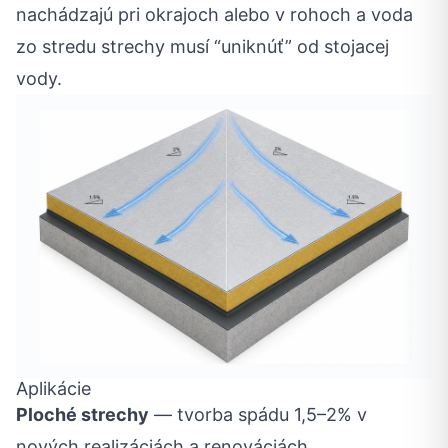
nachádzajú pri okrajoch alebo v rohoch a voda
zo stredu strechy musí “uniknúť” od stojacej
vody.
Aplikácie
Ploché strechy
— tvorba spádu 1,5–2% v
nových realizáciách a renováciách