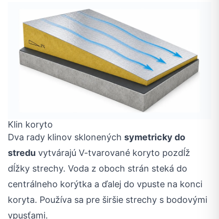
Klin koryto
Dva rady klinov sklonených
symetricky do
stredu
vytvárajú V-tvarované koryto pozdĺž
dĺžky strechy. Voda z oboch strán steká do
centrálneho korýtka a ďalej do vpuste na konci
koryta. Používa sa pre širšie strechy s bodovými
vpusťami.