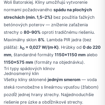
Woli Batorskiej. Kliny umožňujú vytvorenie
normami požadovaného
spádu na plochých
strechách (min. 1,5–2%)
bez použitia ťažkých
betónových poterov — zníženie zaťaženia
strechy o
80–90%
oproti tradičnému riešeniu.
Maximálny sklon
8%
. Lambda PIR jadra (bez
plášťa):
λ
= 0,027 W/(m·K)
. Hrúbky od
0 do 220
D
mm
, štandardné formáty
1150×1150 mm
alebo
1150×575 mm
(formáty na objednávku).
Tri typy spádových klinov
Jednosmerný klin
Všetky kliny sklonené
jedným smerom
— voda
steká rovnobežne s lineárnou vpusťou (žľabom)
pozdĺž jednej hrany strechy. Najjednoduchšie
riešenie pre úzke a obdĺžnikové strechy.