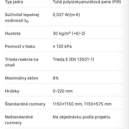
Typ jadra
Tuhá polyizokyanurátová pena (PIR)
Súčiniteľ tepelnej
0,027 W/(m·K)
vodivosti λ
D
Hustota
30 kg/m³ (+6/-2)
Pevnosť v tlaku
≥ 120 kPa
Trieda reakcie na
Trieda E (EN 13501-1)
oheň
Maximálny sklon
8%
Hrúbky
0–220 mm
Štandardné rozmery
1150×1150 mm, 1150×575 mm
Neštandardné
Na objednávku podľa projektu
rozmery