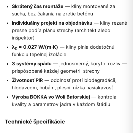
Skrátený čas montáže
— kliny montované za
sucha, bez čakania na zretie betónu
Individuálny projekt na objednávku
— kliny rezané
presne podľa plánu strechy (architekt alebo
inšpektor)
λ
= 0,027 W/(m·K)
— kliny plnia dodatočnú
D
funkciu tepelnej izolácie
3 systémy spádu
— jednosmerný, koryto, rozliv —
prispôsobené každej geometrii strechy
Životnosť PIR
— odolnosť proti biodegradácii,
hlodavcom, hubám, plesni, nízka nasiakavosť
Výroba BOKKA vo Woli Batorskiej
— kontrola
kvality a parametrov jadra v každom štádiu
Technické špecifikácie