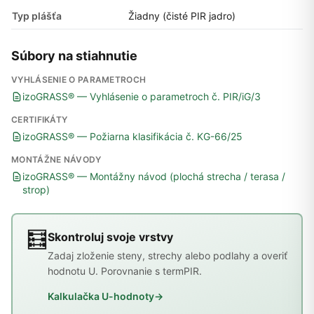
Typ plášťa
Žiadny (čisté PIR jadro)
Súbory na stiahnutie
VYHLÁSENIE O PARAMETROCH
izoGRASS® — Vyhlásenie o parametroch č. PIR/iG/3
CERTIFIKÁTY
izoGRASS® — Požiarna klasifikácia č. KG-66/25
MONTÁŽNE NÁVODY
izoGRASS® — Montážny návod (plochá strecha / terasa /
strop)
🧮
Skontroluj svoje vrstvy
Zadaj zloženie steny, strechy alebo podlahy a overiť
hodnotu U. Porovnanie s termPIR.
Kalkulačka U-hodnoty
→