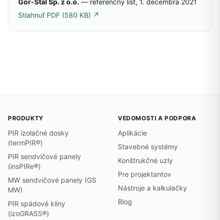
Gór-Stal Sp. z o.o.
— referenčný list, 1. decembra 2021
Stiahnuť PDF (580 KB) ↗
PRODUKTY
VEDOMOSTI A PODPORA
PIR izolačné dosky
Aplikácie
(termPIR®)
Stavebné systémy
PIR sendvičové panely
Konštrukčné uzly
(insPIRe®)
Pre projektantov
MW sendvičové panely (GS
Nástroje a kalkulačky
MW)
Blog
PIR spádové kliny
(izoGRASS®)