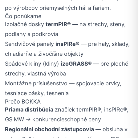
po výrobcov priemyselných hál a fariem.
Čo ponúkame
Izolačné dosky
termPIR®
— na strechy, steny,
podlahy a podkrovia
Sendvičové panely
insPIRe®
— pre haly, sklady,
chladiarňe a živočíšne objekty
Spádové kliny (kliny)
izoGRASS®
— pre ploché
strechy, vlastná výroba
Montážne príslušenstvo — spojovacie prvky,
tesniace pásky, tesnenia
Prečo BOKKA
Priama distribúcia
značiek termPIR®, insPIRe®,
GS MW → konkurencieschopné ceny
Regionálni obchodní zástupcovia
— obsluha v