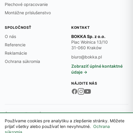
Plechové opracovanie
Montážne príslušenstvo
SPOLOČNOSŤ
KONTAKT
O nás
BOKKA Sp. z o.o.
Plac Wolnica 13/10
Referencie
31-060 Kraków
Reklamácie
biuro@bokka.pl
Ochrana súkromia
Zobraziť úplné kontaktné
údaje →
NÁJDITE NÁS
Údaje spoločnosti:
IČ DPH PL6762545474 · REGON 369497701 · KRS
0000718870
Používame cookies pre analytiku a zlepšenie stránky. Môžete
© 2026 BOKKA Sp. z o.o.
prijať všetky alebo používať len nevyhnutné.
Ochrana
Okresný súd pre Krakov-Śródmieście, XI. obchodné oddelenie Národného
súkromia