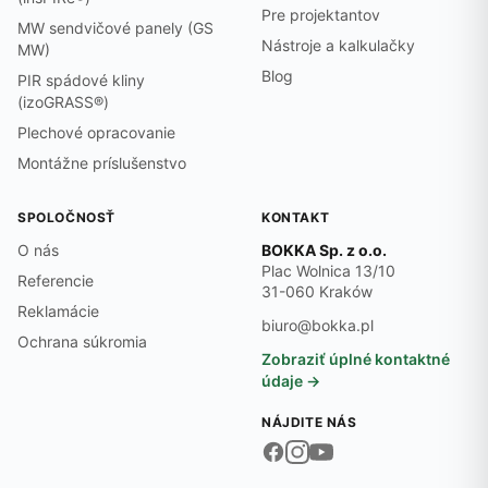
Pre projektantov
MW sendvičové panely (GS
Nástroje a kalkulačky
MW)
Blog
PIR spádové kliny
(izoGRASS®)
Plechové opracovanie
Montážne príslušenstvo
SPOLOČNOSŤ
KONTAKT
O nás
BOKKA Sp. z o.o.
Plac Wolnica 13/10
Referencie
31-060 Kraków
Reklamácie
biuro@bokka.pl
Ochrana súkromia
Zobraziť úplné kontaktné
údaje →
NÁJDITE NÁS