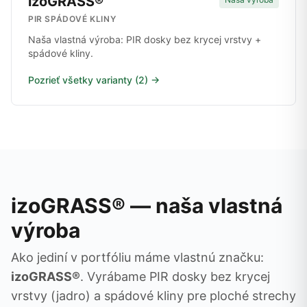
izoGRASS®
PIR SPÁDOVÉ KLINY
Naša vlastná výroba: PIR dosky bez krycej vrstvy +
spádové kliny.
Pozrieť všetky varianty (2) →
izoGRASS® — naša vlastná
výroba
Ako jediní v portfóliu máme vlastnú značku:
izoGRASS®
. Vyrábame PIR dosky bez krycej
vrstvy (jadro) a spádové kliny pre ploché strechy