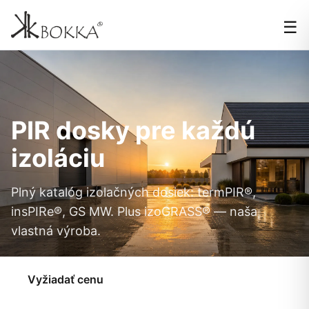
☰
PIR dosky pre každú
izoláciu
Plný katalóg izolačných dosiek: termPIR®,
insPIRe®, GS MW. Plus izoGRASS® — naša
vlastná výroba.
Vyžiadať cenu
Pozrieť produkty