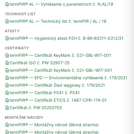
termPIR® AL — Vyhlásenie o parametroch č. N.AL/18
TECHNICKÝ LIST
termPIR® AL — Technický list č. termPIR / AL / 18
ATESTY
termPIR® — Hygienický atest PZH č. B-BK-60211-0312/21
CERTIFIKÁTY
termPIR® — Certifikát KeyMark č. 021-SBŁ-WIT-001
Certifikát ISO č. PW-32907-25
termPIR® — Certifikát KeyMark č. 021-SBŁ–WIT-001
termPIR® — EPD — Environmentálne vyhlásenie č. 179/2021
termPIR® — Certifikát Ślad węglowy č. 179/2021
termPIR® — Certifikát P541 č. P541
termPIR® — Certifikát ETICS č. 1487-CPR-174-01
Certifikát č. PW-20250705
MONTÁŽNE NÁVODY
termPIR® — Montážny návod (šikmá strecha)
termPIR® — Montážny návod (šikmá strecha)