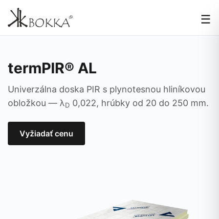
☰
termPIR® AL
Univerzálna doska PIR s plynotesnou hliníkovou
obložkou — λ
0,022, hrúbky od 20 do 250 mm.
D
Vyžiadať cenu