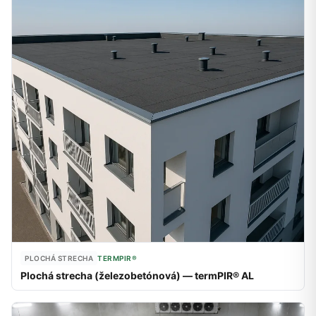
PLOCHÁ STRECHA
TERMPIR®
Plochá strecha (železobetónová) — termPIR® AL