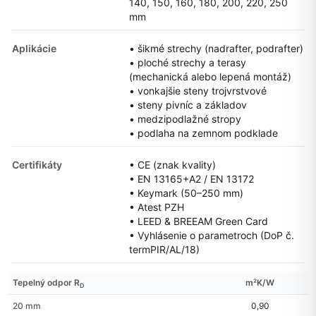
140, 150, 160, 180, 200, 220, 250
mm
Aplikácie
• šikmé strechy (nadrafter, podrafter)
• ploché strechy a terasy
(mechanická alebo lepená montáž)
• vonkajšie steny trojvrstvové
• steny pivníc a základov
• medzipodlažné stropy
• podlaha na zemnom podklade
Certifikáty
• CE (znak kvality)
• EN 13165+A2 / EN 13172
• Keymark (50–250 mm)
• Atest PZH
• LEED & BREEAM Green Card
• Vyhlásenie o parametroch (DoP č.
termPIR/AL/18)
Tepelný odpor R
m²K/W
D
20 mm
0,90