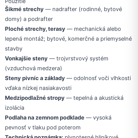
Použitie
Šikmé strechy
— nadrafter (rodinné, bytové
domy) a podrafter
Ploché strechy, terasy
— mechanická alebo
lepená montáž; bytové, komerčné a priemyselné
stavby
Vonkajšie steny
— trojvrstvový systém
(vzduchová medzera)
Steny pivníc a základy
— odolnosť voči vlhkosti
vďaka nízkej nasiakavosti
Medzipodlažné stropy
— tepelná a akustická
izolácia
Podlaha na zemnom podklade
— vysoká
pevnosť v tlaku pod poterom
Technická poznámka:
plynotesné hliníkové