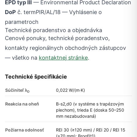
EPD typ III
— Environmental Product Declaration
DoP
č. termPIR/AL/18 — Vyhlásenie o
parametroch
Technické poradenstvo a objednávka
Cenové ponuky, technické poradenstvo,
kontakty regionálnych obchodných zástupcov
— všetko na
kontaktnej stránke
.
Technické špecifikácie
Súčiniteľ λ
0,022 W/(m·K)
D
Reakcia na oheň
B-s2,d0 (v systéme s trapézovým
plechom), trieda E (doska 50–250
mm nezabudovaná)
Požiarna odolnosť
REI 30 (≥120 mm) / REI 20 / REI 15
(≥70 mm); Broof(t1)