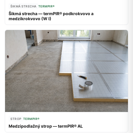
ŠIKMÁ STRECHA
TERMPIR®
Šikmá strecha — termPIR® podkrokvovo a
medzikrokvovo (W I)
STROP
TERMPIR®
Medzipodlažný strop — termPIR® AL