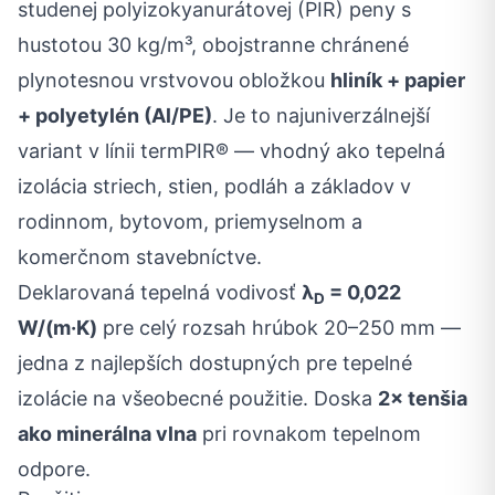
studenej polyizokyanurátovej (PIR) peny s
hustotou 30 kg/m³, obojstranne chránené
plynotesnou vrstvovou obložkou
hliník + papier
+ polyetylén (Al/PE)
. Je to najuniverzálnejší
variant v línii termPIR® — vhodný ako tepelná
izolácia striech, stien, podláh a základov v
rodinnom, bytovom, priemyselnom a
komerčnom stavebníctve.
Deklarovaná tepelná vodivosť
λ
= 0,022
D
W/(m·K)
pre celý rozsah hrúbok 20–250 mm —
jedna z najlepších dostupných pre tepelné
izolácie na všeobecné použitie. Doska
2× tenšia
ako minerálna vlna
pri rovnakom tepelnom
odpore.