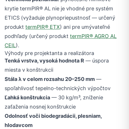
krytie termPIR® AL nie je vhodné pre systém
ETICS (vyžaduje plynopriepustnosť — určený
produkt
termPIR® ETX
) ani pre umývateľné
podhľady (určený produkt
termPIR® AGRO AL
CEIL
).
Výhody pre projektanta a realizátora
Tenká vrstva, vysoká hodnota R
— úspora
miesta v konštrukcii
Stála λ v celom rozsahu 20–250 mm
—
spoľahlivosť tepelno-technických výpočtov
Ľahká konštrukcia
— 30 kg/m³, zníženie
zaťaženia nosnej konštrukcie
Odolnosť voči biodegradácii, plesniam,
hlodavcom