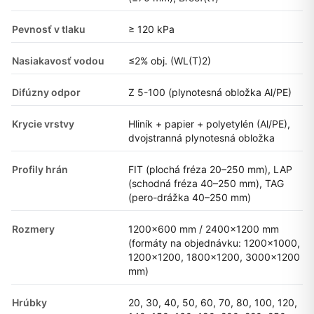
Pevnosť v tlaku
≥ 120 kPa
Nasiakavosť vodou
≤2% obj. (WL(T)2)
Difúzny odpor
Z 5-100 (plynotesná obložka Al/PE)
Krycie vrstvy
Hliník + papier + polyetylén (Al/PE),
dvojstranná plynotesná obložka
Profily hrán
FIT (plochá fréza 20–250 mm), LAP
(schodná fréza 40–250 mm), TAG
(pero-drážka 40–250 mm)
Rozmery
1200×600 mm / 2400×1200 mm
(formáty na objednávku: 1200×1000,
1200×1200, 1800×1200, 3000×1200
mm)
Hrúbky
20, 30, 40, 50, 60, 70, 80, 100, 120,