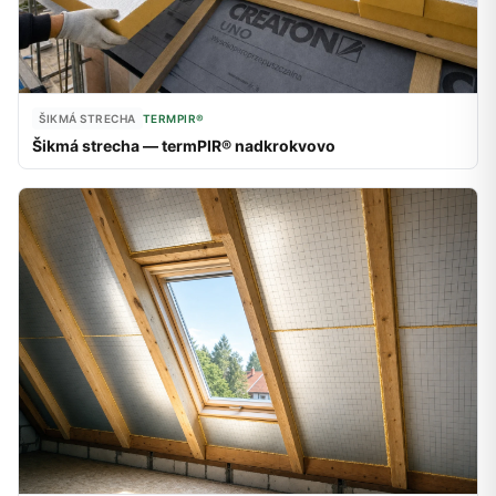
ŠIKMÁ STRECHA
TERMPIR®
Šikmá strecha — termPIR® nadkrokvovo