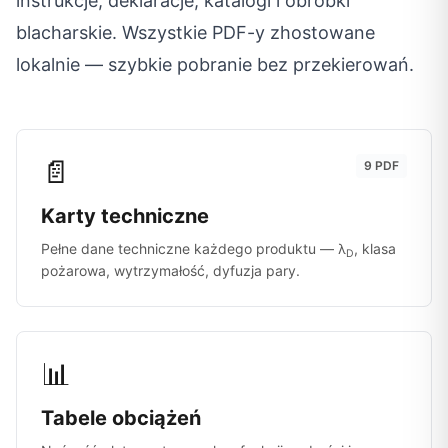
instrukcje, deklaracje, katalogi i obróbki
blacharskie. Wszystkie PDF-y zhostowane
lokalnie — szybkie pobranie bez przekierowań.
📄
9 PDF
Karty techniczne
Pełne dane techniczne każdego produktu — λ
, klasa
D
pożarowa, wytrzymałość, dyfuzja pary.
📊
Tabele obciążeń