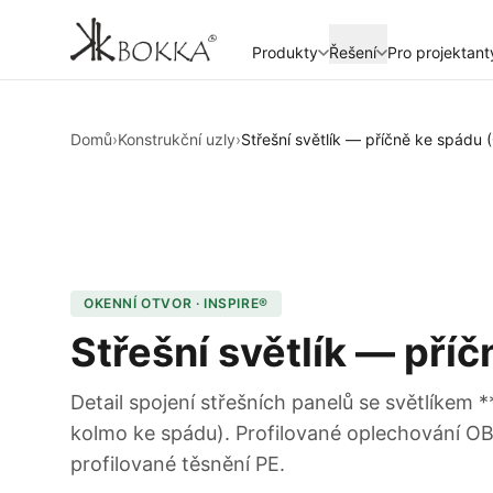
Produkty
Řešení
Pro projektant
Domů
›
Konstrukční uzly
›
Střešní světlík — příčně ke spádu 
OKENNÍ OTVOR · INSPIRE®
Střešní světlík — pří
Detail spojení střešních panelů se světlíkem *
kolmo ke spádu). Profilované oplechování OB-
profilované těsnění PE.