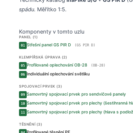
spádu.
Měřítko 1:5.
Komponenty v tomto uzlu
PANEL (1)
Střešní panel GS PIR D
(GS PIR D)
01
KLEMPÍŘSKÁ ÚPRAVA (2)
Profilované oplechování OB-28
(OB-28)
05
Individuální oplechování světlíku
06
SPOJOVACÍ PRVEK (3)
Samovrtný spojovací prvek pro sendvičové panely
09
Samovrtný spojovací prvek pro plechy (šestihranná hl
10
Samovrtný spojovací prvek pro plechy (hlava s podlo
11
TĚSNĚNÍ (3)
Profilované těsnění PE
04