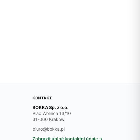
KONTAKT
BOKKA Sp. z o.o.
Plac Wolnica 13/10
31-060 Kraków
biuro@bokka.pl
Zobrazit úplné kontaktní údaje →