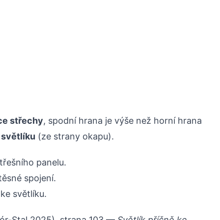
ce střechy
, spodní hrana je výše než horní hrana
 světlíku
(ze strany okapu).
třešního panelu.
těsné spojení.
ke světlíku.
ór-Stal 2025), strana 103 —
Světlík příčně ke