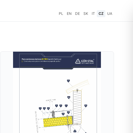
PL
EN
DE
SK
IT
CZ
UA