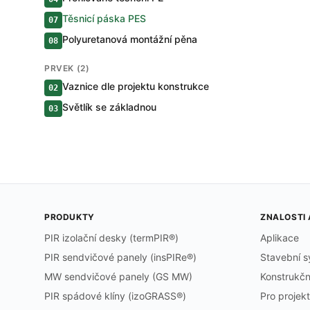
Těsnicí páska PES
07
Polyuretanová montážní pěna
08
PRVEK (2)
Vaznice dle projektu konstrukce
02
Světlík se základnou
03
PRODUKTY
ZNALOSTI
PIR izolační desky (termPIR®)
Aplikace
PIR sendvičové panely (insPIRe®)
Stavební 
MW sendvičové panely (GS MW)
Konstrukčn
PIR spádové klíny (izoGRASS®)
Pro projek