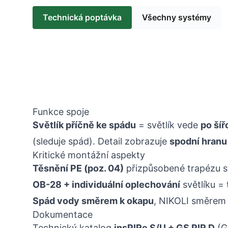
Technická poptávka
Všechny systémy
Funkce spoje
Světlík příčně ke spádu
= světlík vede
po šíř
(sleduje spád). Detail zobrazuje
spodní hranu
Kritické montážní aspekty
Těsnění PE (poz. 04)
přizpůsobené trapézu s
OB-28 + individuální oplechování
světlíku = 
Spád vody směrem k okapu
, NIKOLI směrem 
Dokumentace
Technický katalog
insPIRe S/U + GS PIR D
(G