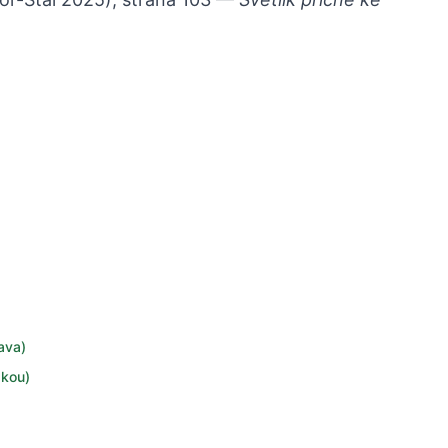
ava)
žkou)