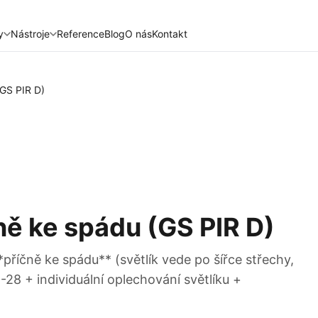
y
Nástroje
Reference
Blog
O nás
Kontakt
(GS PIR D)
čně ke spádu (GS PIR D)
*příčně ke spádu** (světlík vede po šířce střechy,
28 + individuální oplechování světlíku +