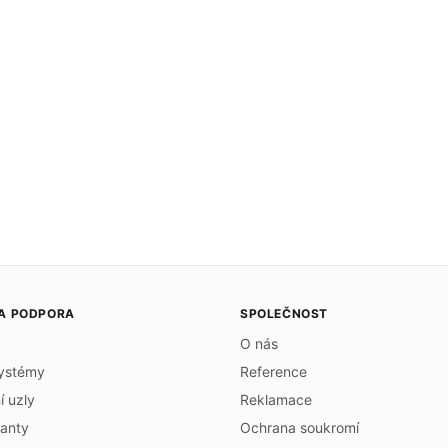
 A PODPORA
SPOLEČNOST
O nás
systémy
Reference
í uzly
Reklamace
tanty
Ochrana soukromí