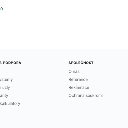
,0
 A PODPORA
SPOLEČNOST
O nás
systémy
Reference
í uzly
Reklamace
tanty
Ochrana soukromí
kalkulátory