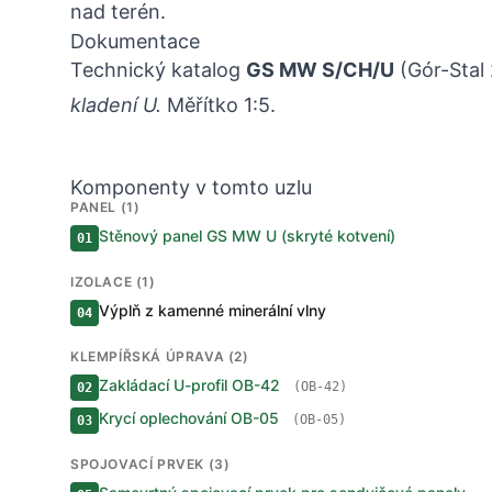
nad terén.
Dokumentace
Technický katalog
GS MW S/CH/U
(Gór-Stal
kladení U.
Měřítko 1:5.
Komponenty v tomto uzlu
PANEL (1)
Stěnový panel GS MW U (skryté kotvení)
01
IZOLACE (1)
Výplň z kamenné minerální vlny
04
KLEMPÍŘSKÁ ÚPRAVA (2)
Zakládací U-profil OB-42
(OB-42)
02
Krycí oplechování OB-05
(OB-05)
03
SPOJOVACÍ PRVEK (3)