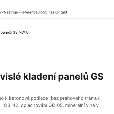
y
Nástroje
Reference
Blog
O nás
Kontakt
í panelů GS MW U
vislé kladení panelů GS
mo k betonové podlaze (bez prahového trámu).
fil OB-42, oplechování OB-05, minerální vlna v