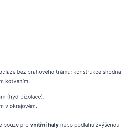
podlaze bez prahového trámu; konstrukce shodná
ým kotvením.
m (hydroizolace).
m v okrajovém.
e pouze pro
vnitřní haly
nebo podlahu zvýšenou