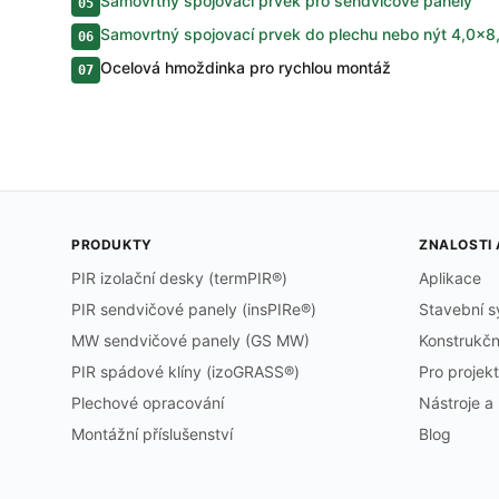
Samovrtný spojovací prvek pro sendvičové panely
05
Samovrtný spojovací prvek do plechu nebo nýt 4,0×8
06
Ocelová hmoždinka pro rychlou montáž
07
PRODUKTY
ZNALOSTI
PIR izolační desky (termPIR®)
Aplikace
PIR sendvičové panely (insPIRe®)
Stavební 
MW sendvičové panely (GS MW)
Konstrukčn
PIR spádové klíny (izoGRASS®)
Pro projek
Plechové opracování
Nástroje a 
Montážní příslušenství
Blog