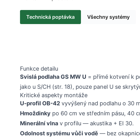
Technická poptávka
Všechny systémy
Funkce detailu
Svislá podlaha GS MW U
= přímé kotvení k 
jako u S/CH (str. 18), pouze panel U se skryt
Kritické aspekty montáže
U-profil OB-42
vyvýšený nad podlahu o 30 m
Hmoždinky
po 60 cm ve středním pásu, 40 c
Minerální vlna
v profilu — akustika + EI 30.
Odolnost systému vůči vodě
— bez okapnic