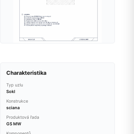
Charakteristika
Typ uzlu
Sokl
Konstrukce
sciana
Produktová řada
GS MW
Komponentů