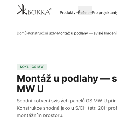
Produkty
Řešení
Pro projektant
Domů
›
Konstrukční uzly
›
Montáž u podlahy — svislé kladen
SOKL · GS MW
Montáž u podlahy — s
MW U
Spodní kotvení svislých panelů GS MW U pří
Konstrukce shodná jako u S/CH (str. 20): pro
montážním prostoru.