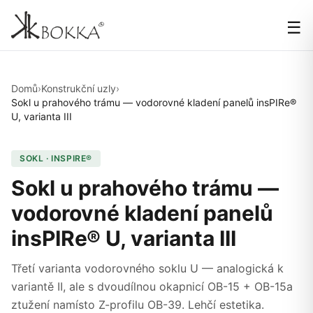
☰
Domů
›
Konstrukční uzly
›
Sokl u prahového trámu — vodorovné kladení panelů insPIRe®
U, varianta III
SOKL · INSPIRE®
Sokl u prahového trámu —
vodorovné kladení panelů
insPIRe® U, varianta III
Třetí varianta vodorovného soklu U — analogická k
variantě II, ale s dvoudílnou okapnicí OB-15 + OB-15a
ztužení namísto Z-profilu OB-39. Lehčí estetika.