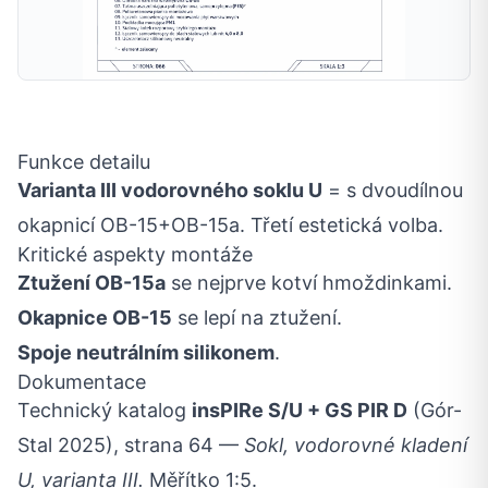
Funkce detailu
Varianta III vodorovného soklu U
= s dvoudílnou
okapnicí OB-15+OB-15a. Třetí estetická volba.
Kritické aspekty montáže
Ztužení OB-15a
se nejprve kotví hmoždinkami.
Okapnice OB-15
se lepí na ztužení.
Spoje neutrálním silikonem
.
Dokumentace
Technický katalog
insPIRe S/U + GS PIR D
(Gór-
Stal 2025), strana 64 —
Sokl, vodorovné kladení
U, varianta III.
Měřítko 1:5.