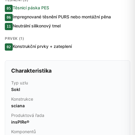
Těsnicí páska PES
05
Impregnované těsnění PURS nebo montážní pěna
06
Neutrální silikonový tmel
11
PRVEK (1)
Konstrukční prvky + zateplení
02
Charakteristika
Typ uzlu
Sokl
Konstrukce
sciana
Produktová řada
insPIRe®
Komponentů