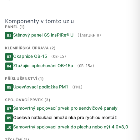
Komponenty v tomto uzlu
PANEL (1)
Stěnový panel GS insPIRe® U
(insPIRe U)
01
KLEMPÍŘSKÁ ÚPRAVA (2)
Okapnice OB-15
(OB-15)
03
Ztužující oplechování OB-15a
(OB-15a)
04
PŘÍSLUŠENSTVÍ (1)
Upevňovací podložka PM1
(PM1)
08
SPOJOVACÍ PRVEK (3)
Samovrtný spojovací prvek pro sendvičové panely
07
Ocelová natloukací hmoždinka pro rychlou montáž
09
Samovrtný spojovací prvek do plechu nebo nýt 4,0×8,0
10
TĚSNĚNÍ (3)