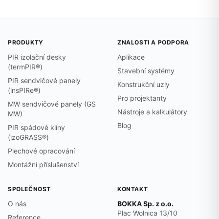
PRODUKTY
ZNALOSTI A PODPORA
PIR izolační desky
Aplikace
(termPIR®)
Stavební systémy
PIR sendvičové panely
Konstrukční uzly
(insPIRe®)
Pro projektanty
MW sendvičové panely (GS
Nástroje a kalkulátory
MW)
Blog
PIR spádové klíny
(izoGRASS®)
Plechové opracování
Montážní příslušenství
SPOLEČNOST
KONTAKT
O nás
BOKKA Sp. z o.o.
Plac Wolnica 13/10
Reference