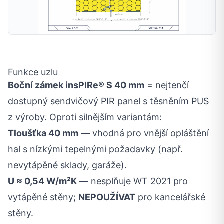
Funkce uzlu
Boční zámek insPIRe® S 40 mm
= nejtenčí
dostupný sendvičový PIR panel s těsněním PUS
z výroby. Oproti silnějším variantám:
Tloušťka 40 mm
— vhodná pro vnější opláštění
hal s nízkými tepelnými požadavky (např.
nevytápěné sklady, garáže).
U ≈ 0,54 W/m²K
— nesplňuje WT 2021 pro
vytápěné stěny;
NEPOUŽÍVAT
pro kancelářské
stěny.