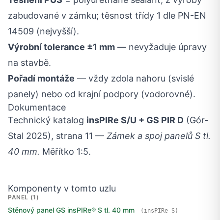
zabudované v zámku; těsnost třídy 1 dle PN-EN
14509 (nejvyšší).
Výrobní tolerance ±1 mm
— nevyžaduje úpravy
na stavbě.
Pořadí montáže
— vždy zdola nahoru (svislé
panely) nebo od krajní podpory (vodorovné).
Dokumentace
Technický katalog
insPIRe S/U + GS PIR D
(Gór-
Stal 2025), strana 11 —
Zámek a spoj panelů S tl.
40 mm.
Měřítko 1:5.
Komponenty v tomto uzlu
PANEL (1)
Stěnový panel GS insPIRe® S tl. 40 mm
(insPIRe S)