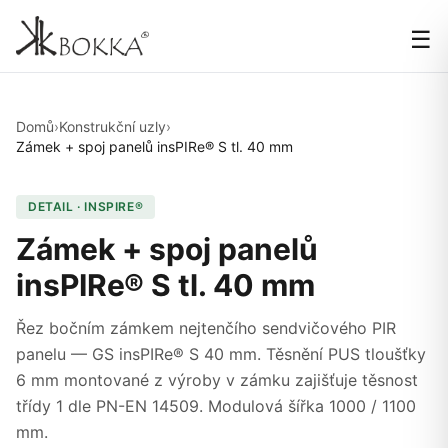
☰
Domů
›
Konstrukční uzly
›
Zámek + spoj panelů insPIRe® S tl. 40 mm
DETAIL · INSPIRE®
Zámek + spoj panelů
insPIRe® S tl. 40 mm
Řez bočním zámkem nejtenčího sendvičového PIR
panelu — GS insPIRe® S 40 mm. Těsnění PUS tloušťky
6 mm montované z výroby v zámku zajišťuje těsnost
třídy 1 dle PN-EN 14509. Modulová šířka 1000 / 1100
mm.