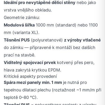
Ideální pro nevytápěné dělicí stěny
nebo jako
vrstva vnějšího obkladu.
Geometrie zámku:
Modulová šířka
1000 mm (standard) nebo 1100
mm (varianta XL).
Těsnění PUS
(polyuretanové)
z výroby vtlačené
do zámku — připravené k montáži bez dalších
prací na stavbě.
Viditelný spojovací prvek
kotvený přes pero,
hlava zakrytá krytkou EPDM.
Kritické aspekty provedení
Spára mezi panely min. 1 mm
je nutná pro
tepelnou dilataci plechu (roztažnost ~1 mm/m při
teplotě 0–80 °C).
Těsnění PUS
= polyurethane sealant; z výroby