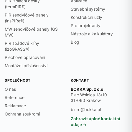
PIR izolační desky
Aplikace
(termPIR®)
Stavební systémy
PIR sendvičové panely
Konstrukční uzly
(insPIRe®)
Pro projektanty
MW sendvičové panely (GS
Nástroje a kalkulátory
MW)
Blog
PIR spádové klíny
(izoGRASS®)
Plechové opracování
Montážní příslušenství
SPOLEČNOST
KONTAKT
O nás
BOKKA Sp. z o.o.
Plac Wolnica 13/10
Reference
31-060 Kraków
Reklamace
biuro@bokka.pl
Ochrana soukromí
Zobrazit úplné kontaktní
údaje →