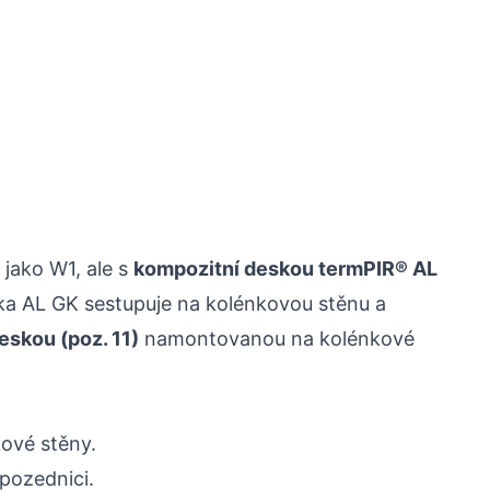
ako W1, ale s
kompozitní deskou termPIR® AL
ka AL GK sestupuje na kolénkovou stěnu a
skou (poz. 11)
namontovanou na kolénkové
ové stěny.
pozednici.