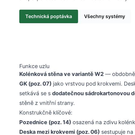
Technická poptávka
Všechny systémy
Funkce uzlu
Kolénková stěna ve variantě W2
— obdobně j
GK (poz. 07)
jako vrstvou pod krokvemi. Des
setkává se s
dodatečnou sádrokartonovou de
stěně z vnitřní strany.
Konstrukčně klíčové:
Pozednice (poz. 14)
osazená na zdivu kolénk
Deska mezi krokvemi (poz. 06)
sestupuje na 