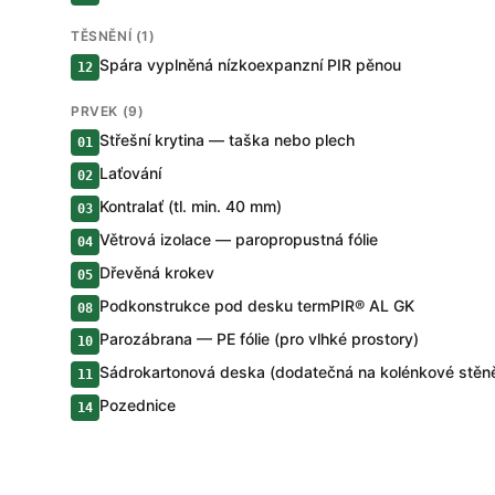
TĚSNĚNÍ (1)
Spára vyplněná nízkoexpanzní PIR pěnou
12
PRVEK (9)
Střešní krytina — taška nebo plech
01
Laťování
02
Kontralať (tl. min. 40 mm)
03
Větrová izolace — paropropustná fólie
04
Dřevěná krokev
05
Podkonstrukce pod desku termPIR® AL GK
08
Parozábrana — PE fólie (pro vlhké prostory)
10
Sádrokartonová deska (dodatečná na kolénkové stěn
11
Pozednice
14