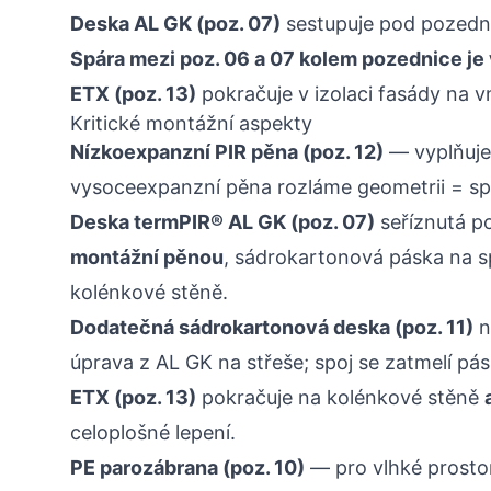
Deska AL GK (poz. 07)
sestupuje pod pozedni
Spára mezi poz. 06 a 07 kolem pozednice je
ETX (poz. 13)
pokračuje v izolaci fasády na vn
Kritické montážní aspekty
Nízkoexpanzní PIR pěna (poz. 12)
— vyplňuj
vysoceexpanzní pěna rozláme geometrii = sp
Deska termPIR® AL GK (poz. 07)
seříznutá p
montážní pěnou
, sádrokartonová páska na 
kolénkové stěně.
Dodatečná sádrokartonová deska (poz. 11)
n
úprava z AL GK na střeše; spoj se zatmelí pá
ETX (poz. 13)
pokračuje na kolénkové stěně
celoplošné lepení.
PE parozábrana (poz. 10)
— pro vlhké prosto