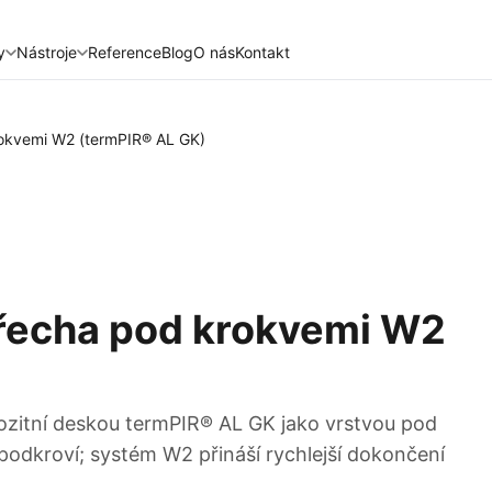
y
Nástroje
Reference
Blog
O nás
Kontakt
rokvemi W2 (termPIR® AL GK)
třecha pod krokvemi W2
pozitní deskou termPIR® AL GK jako vrstvou pod
 podkroví; systém W2 přináší rychlejší dokončení