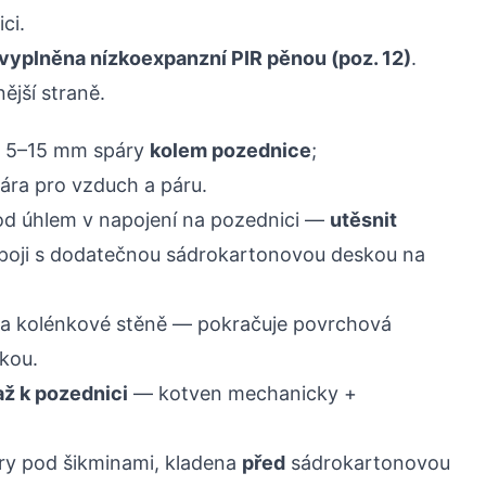
ci.
 vyplněna nízkoexpanzní PIR pěnou (poz. 12)
.
ější straně.
e 5–15 mm spáry
kolem pozednice
;
ára pro vzduch a páru.
od úhlem v napojení na pozednici —
utěsnit
spoji s dodatečnou sádrokartonovou deskou na
a kolénkové stěně — pokračuje povrchová
skou.
až k pozednici
— kotven mechanicky +
ry pod šikminami, kladena
před
sádrokartonovou