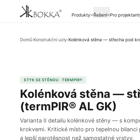
Produkty
Řešení
Pro projektant
Domů
›
Konstrukční uzly
›
Kolénková stěna — střecha pod k
STYK SE STĚNOU · TERMPIR®
Kolénková stěna — s
(termPIR® AL GK)
Varianta II detailu kolénkové stěny — s kom
krokvemi. Kritické místo pro tepelnou bilanci
a lepší parotěsnost než samostatné vrstvy.