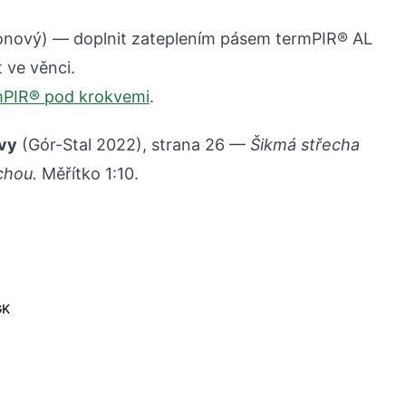
onový) — doplnit zateplením pásem termPIR® AL
 ve věnci.
mPIR® pod krokvemi
.
vy
(Gór-Stal 2022), strana 26 —
Šikmá střecha
chou.
Měřítko 1:10.
GK