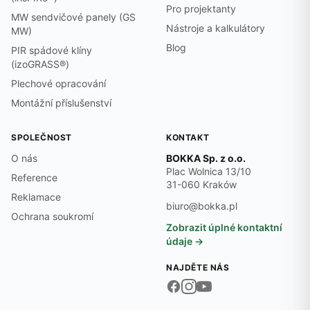
Pro projektanty
MW sendvičové panely (GS
Nástroje a kalkulátory
MW)
Blog
PIR spádové klíny
(izoGRASS®)
Plechové opracování
Montážní příslušenství
SPOLEČNOST
KONTAKT
O nás
BOKKA Sp. z o.o.
Plac Wolnica 13/10
Reference
31-060 Kraków
Reklamace
biuro@bokka.pl
Ochrana soukromí
Zobrazit úplné kontaktní
údaje →
NAJDĚTE NÁS