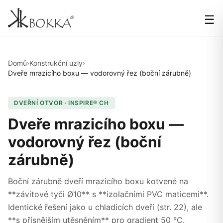
☰
Domů
›
Konstrukční uzly
›
Dveře mrazicího boxu — vodorovný řez (boční zárubně)
DVEŘNÍ OTVOR · INSPIRE® CH
Dveře mrazicího boxu —
vodorovný řez (boční
zárubně)
Boční zárubně dveří mrazicího boxu kotvené na
**závitové tyči Ø10** s **izolačními PVC maticemi**.
Identické řešení jako u chladicích dveří (str. 22), ale
**s přísnějším utěsněním** pro gradient 50 °C.