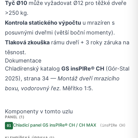
Tyč Ø10
může vyžadovat Ø12 pro těžké dveře
>250 kg.
Kontrola statického výpočtu
u mrazíren s
posuvnými dveřmi (větší boční momenty).
Tlaková zkouška
rámu dveří + 3 roky záruka na
těsnost.
Dokumentace
Chladírenský katalog
GS insPIRe® CH
(Gór-Stal
2025), strana 34 —
Montáž dveří mrazicího
boxu, vodorovný řez.
Měřítko 1:5.
Komponenty v tomto uzlu
PANEL (1)
Chladicí panel GS insPIRe® CH / CH MAX
(insPIRe CH)
01
KLEMPÍŘSKÁ ÚPRAVA (1)