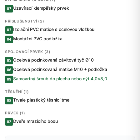
Uzavírací klempířský prvek
07
PŘÍSLUŠENSTVÍ (2)
Izolační PVC matice s ocelovou vložkou
03
Montážní PVC podložka
04
SPOJOVACÍ PRVEK (3)
Ocelová pozinkovaná závitová tyč Ø10
05
Ocelová pozinkovaná matice M10 + podložka
06
Samovrtný šroub do plechu nebo nýt 4,0×8,0
09
TĚSNĚNÍ (1)
Trvale plastický těsnicí tmel
08
PRVEK (1)
Dveře mrazicího boxu
02