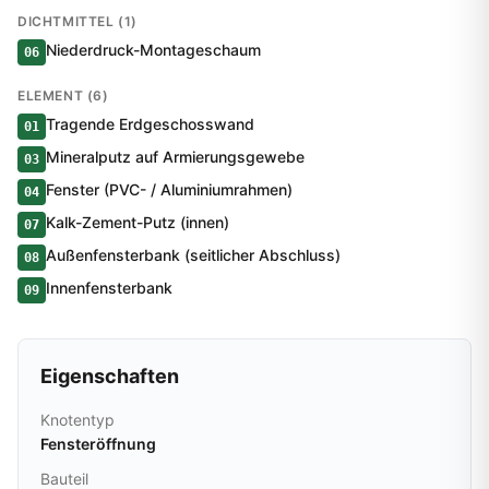
DICHTMITTEL (1)
Niederdruck-Montageschaum
06
ELEMENT (6)
Tragende Erdgeschosswand
01
Mineralputz auf Armierungsgewebe
03
Fenster (PVC- / Aluminiumrahmen)
04
Kalk-Zement-Putz (innen)
07
Außenfensterbank (seitlicher Abschluss)
08
Innenfensterbank
09
Eigenschaften
Knotentyp
Fensteröffnung
Bauteil