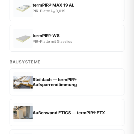
termPIR® MAX 19 AL
PIR-Platte λ
0,019
D
termPIR® WS
PIR-Platte mit Glasvlies
BAUSYSTEME
Steildach — termPIR®
Aufsparrendämmung
Außenwand ETICS — termPIR® ETX