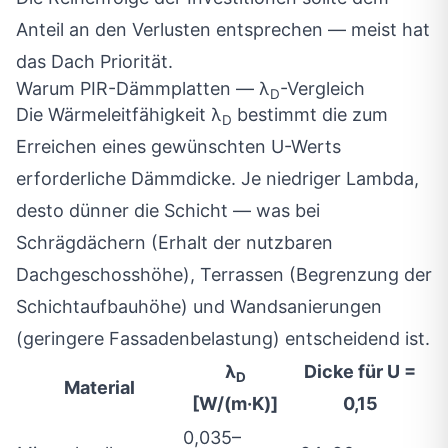
Anteil an den Verlusten entsprechen — meist hat
das Dach Priorität.
Warum PIR-Dämmplatten — λ
-Vergleich
D
Die Wärmeleitfähigkeit λ
bestimmt die zum
D
Erreichen eines gewünschten U-Werts
erforderliche Dämmdicke. Je niedriger Lambda,
desto dünner die Schicht — was bei
Schrägdächern (Erhalt der nutzbaren
Dachgeschosshöhe), Terrassen (Begrenzung der
Schichtaufbauhöhe) und Wandsanierungen
(geringere Fassadenbelastung) entscheidend ist.
λ
Dicke für U =
D
Material
[W/(m·K)]
0,15
0,035–