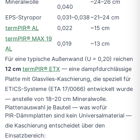
Mineralwolle
~24–26 cm
0,040
EPS-Styropor
0,031–0,038
~21–24 cm
termPIR® AL
0,022
~15 cm
termPIR® MAX 19
0,019
~13 cm
AL
Für eine typische Außenwand (U = 0,20) reichen
12 cm
termPIR® ETX
— eine dampfdurchlässige
Platte mit Glasvlies-Kaschierung, die speziell für
ETICS-Systeme (ETA 17/0066) entwickelt wurde
— anstelle von 18–20 cm Mineralwolle.
Plattenauswahl je Bauteil — was wofür
PIR-Dämmplatten sind kein Universalmaterial —
die Kaschierung entscheidet über den
Einsatzbereich: