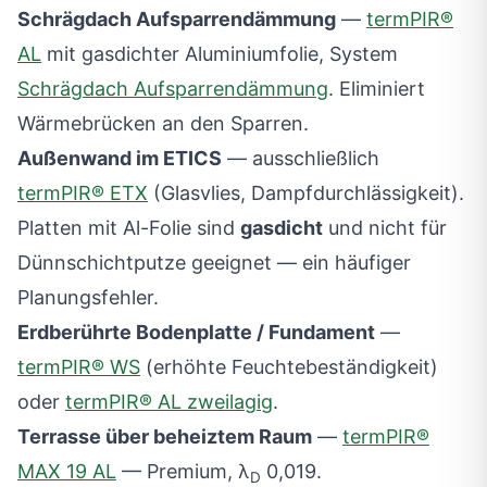
Schrägdach Aufsparrendämmung
—
termPIR®
AL
mit gasdichter Aluminiumfolie, System
Schrägdach Aufsparrendämmung
. Eliminiert
Wärmebrücken an den Sparren.
Außenwand im ETICS
— ausschließlich
termPIR® ETX
(Glasvlies, Dampfdurchlässigkeit).
Platten mit Al-Folie sind
gasdicht
und nicht für
Dünnschichtputze geeignet — ein häufiger
Planungsfehler.
Erdberührte Bodenplatte / Fundament
—
termPIR® WS
(erhöhte Feuchtebeständigkeit)
oder
termPIR® AL zweilagig
.
Terrasse über beheiztem Raum
—
termPIR®
MAX 19 AL
— Premium, λ
0,019.
D