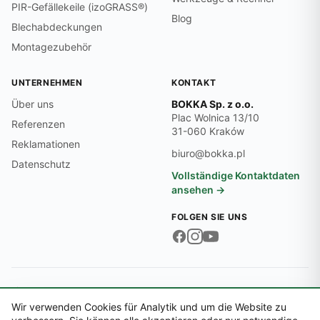
PIR-Gefällekeile (izoGRASS®)
Blog
Blechabdeckungen
Montagezubehör
UNTERNEHMEN
KONTAKT
Über uns
BOKKA Sp. z o.o.
Plac Wolnica 13/10
Referenzen
31-060 Kraków
Reklamationen
biuro@bokka.pl
Datenschutz
Vollständige Kontaktdaten
ansehen →
FOLGEN SIE UNS
Firmendaten:
USt-IdNr. PL6762545474 · REGON 369497701 · KRS
0000718870
Wir verwenden Cookies für Analytik und um die Website zu
© 2026 BOKKA Sp. z o.o.