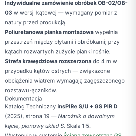
Indywidualne zamówienie obróbek OB-02/OB-
03
w wersji kątowej — wymagany pomiar z
natury przed produkcją.
Poliuretanowa pianka montażowa
wypełnia
przestrzeń między płytami i obróbkami; przy
kątach rozwartych zużycie pianki rośnie.
Strefa krawędziowa rozszerzona
do 4 m w
przypadku kątów ostrych — zwiększone
obciążenia wiatrem wymagają zagęszczonego
rozstawu łączników.
Dokumentacja
Katalog Techniczny
insPIRe S/U + GS PIR D
(2025), strona 19 —
Narożnik o dowolnym
kącie, pionowy układ S.
Skala 1:5.
Występuje w systemie
Ściana zewnętrzna GS