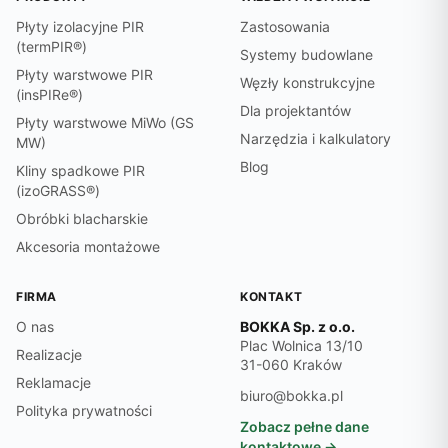
Płyty izolacyjne PIR
Zastosowania
(termPIR®)
Systemy budowlane
Płyty warstwowe PIR
Węzły konstrukcyjne
(insPIRe®)
Dla projektantów
Płyty warstwowe MiWo (GS
Narzędzia i kalkulatory
MW)
Blog
Kliny spadkowe PIR
(izoGRASS®)
Obróbki blacharskie
Akcesoria montażowe
FIRMA
KONTAKT
O nas
BOKKA Sp. z o.o.
Plac Wolnica 13/10
Realizacje
31-060 Kraków
Reklamacje
biuro@bokka.pl
Polityka prywatności
Zobacz pełne dane
kontaktowe →