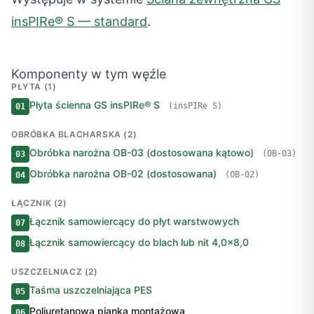
insPIRe® S — standard
.
Komponenty w tym węźle
PŁYTA (1)
Płyta ścienna GS insPIRe® S
(insPIRe S)
01
OBRÓBKA BLACHARSKA (2)
Obróbka narożna OB-03 (dostosowana kątowo)
(OB-03)
03
Obróbka narożna OB-02 (dostosowana)
(OB-02)
04
ŁĄCZNIK (2)
Łącznik samowiercący do płyt warstwowych
07
Łącznik samowiercący do blach lub nit 4,0×8,0
08
USZCZELNIACZ (2)
Taśma uszczelniająca PES
05
Poliuretanowa pianka montażowa
06