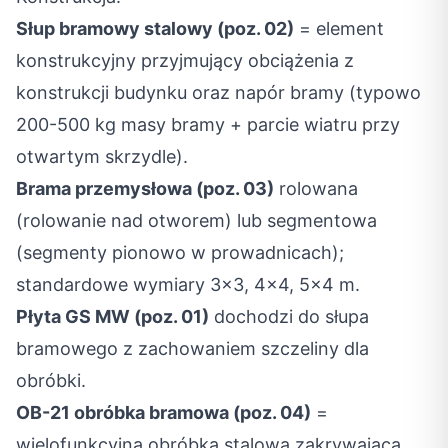
Słup bramowy stalowy (poz. 02)
= element
konstrukcyjny przyjmujący obciążenia z
konstrukcji budynku oraz napór bramy (typowo
200-500 kg masy bramy + parcie wiatru przy
otwartym skrzydle).
Brama przemysłowa (poz. 03)
rolowana
(rolowanie nad otworem) lub segmentowa
(segmenty pionowo w prowadnicach);
standardowe wymiary 3×3, 4×4, 5×4 m.
Płyta GS MW (poz. 01)
dochodzi do słupa
bramowego z zachowaniem szczeliny dla
obróbki.
OB-21 obróbka bramowa (poz. 04)
=
wielofunkcyjna obróbka stalowa zakrywająca