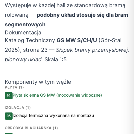
Występuje w każdej hali ze standardową bramą
rolowaną —
podobny układ stosuje się dla bram
segmentowych
.
Dokumentacja
Katalog Techniczny
GS MW S/CH/U
(Gór-Stal
2025), strona 23 —
Słupek bramy przemysłowej,
pionowy układ.
Skala 1:5.
Komponenty w tym węźle
PŁYTA (1)
Płyta ścienna GS MW (mocowanie widoczne)
01
IZOLACJA (1)
Izolacja termiczna wykonana na montażu
05
OBRÓBKA BLACHARSKA (1)