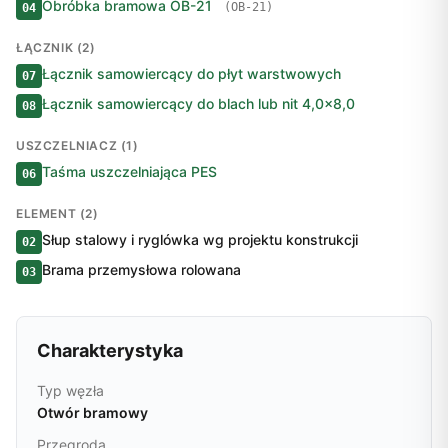
Obróbka bramowa OB-21
(OB-21)
04
ŁĄCZNIK (2)
Łącznik samowiercący do płyt warstwowych
07
Łącznik samowiercący do blach lub nit 4,0×8,0
08
USZCZELNIACZ (1)
Taśma uszczelniająca PES
06
ELEMENT (2)
Słup stalowy i ryglówka wg projektu konstrukcji
02
Brama przemysłowa rolowana
03
Charakterystyka
Typ węzła
Otwór bramowy
Przegroda