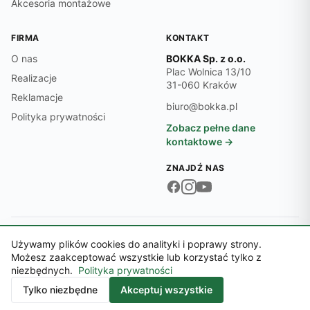
Akcesoria montażowe
FIRMA
KONTAKT
O nas
BOKKA Sp. z o.o.
Plac Wolnica 13/10
Realizacje
31-060 Kraków
Reklamacje
biuro@bokka.pl
Polityka prywatności
Zobacz pełne dane
kontaktowe →
ZNAJDŹ NAS
Dane firmy:
NIP 6762545474 · REGON 369497701 · KRS 0000718870
Używamy plików cookies do analityki i poprawy strony.
© 2026 BOKKA Sp. z o.o.
Możesz zaakceptować wszystkie lub korzystać tylko z
Sąd Rejonowy dla Krakowa-Śródmieścia, XI Wydział Gospodarczy KRS ·
niezbędnych.
Polityka prywatności
Kapitał zakładowy 5 000,00 zł
Kontakt
Tylko niezbędne
Akceptuj wszystkie