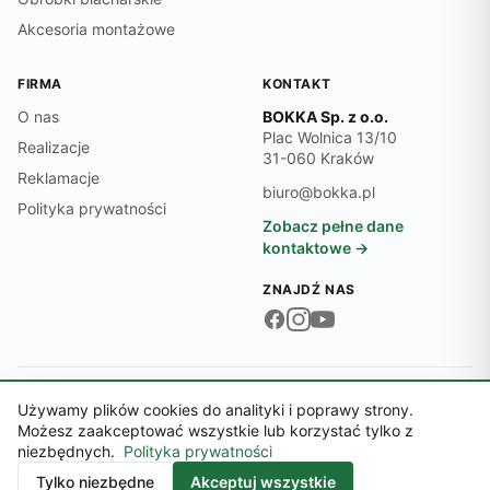
Akcesoria montażowe
FIRMA
KONTAKT
O nas
BOKKA Sp. z o.o.
Plac Wolnica 13/10
Realizacje
31-060 Kraków
Reklamacje
biuro@bokka.pl
Polityka prywatności
Zobacz pełne dane
kontaktowe →
ZNAJDŹ NAS
Dane firmy:
NIP 6762545474 · REGON 369497701 · KRS 0000718870
Używamy plików cookies do analityki i poprawy strony.
© 2026 BOKKA Sp. z o.o.
Możesz zaakceptować wszystkie lub korzystać tylko z
Sąd Rejonowy dla Krakowa-Śródmieścia, XI Wydział Gospodarczy KRS ·
niezbędnych.
Polityka prywatności
Kapitał zakładowy 5 000,00 zł
Kontakt
Tylko niezbędne
Akceptuj wszystkie