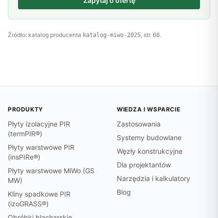
Zapytaj o ofertę
Źródło: katalog producenta
, str. 68.
katalog-miwo-2025
PRODUKTY
WIEDZA I WSPARCIE
Płyty izolacyjne PIR
Zastosowania
(termPIR®)
Systemy budowlane
Płyty warstwowe PIR
Węzły konstrukcyjne
(insPIRe®)
Dla projektantów
Płyty warstwowe MiWo (GS
Narzędzia i kalkulatory
MW)
Blog
Kliny spadkowe PIR
(izoGRASS®)
Obróbki blacharskie