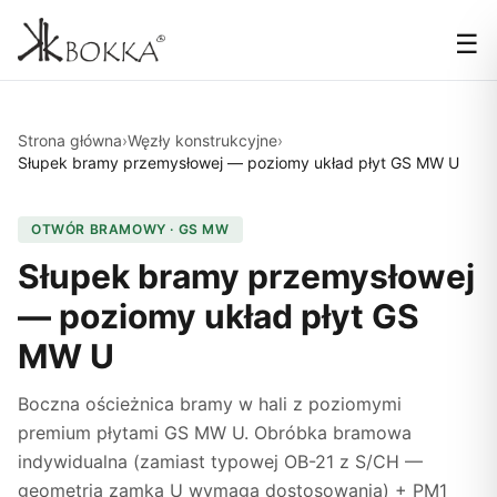
☰
Strona główna
›
Węzły konstrukcyjne
›
Słupek bramy przemysłowej — poziomy układ płyt GS MW U
OTWÓR BRAMOWY · GS MW
Słupek bramy przemysłowej
— poziomy układ płyt GS
MW U
Boczna ościeżnica bramy w hali z poziomymi
premium płytami GS MW U. Obróbka bramowa
indywidualna (zamiast typowej OB-21 z S/CH —
geometria zamka U wymaga dostosowania) + PM1