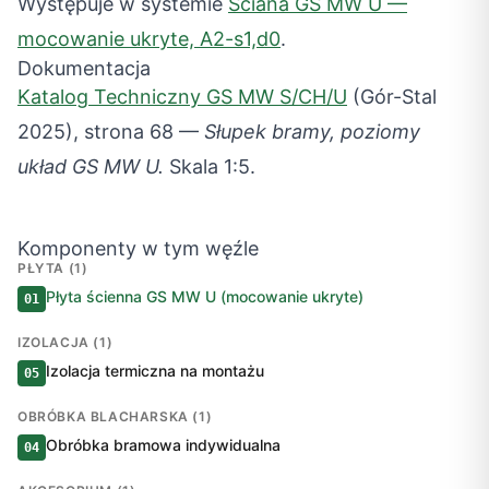
Występuje w systemie
Ściana GS MW U —
mocowanie ukryte, A2-s1,d0
.
Dokumentacja
Katalog Techniczny GS MW S/CH/U
(Gór-Stal
2025), strona 68 —
Słupek bramy, poziomy
układ GS MW U.
Skala 1:5.
Komponenty w tym węźle
PŁYTA (1)
Płyta ścienna GS MW U (mocowanie ukryte)
01
IZOLACJA (1)
Izolacja termiczna na montażu
05
OBRÓBKA BLACHARSKA (1)
Obróbka bramowa indywidualna
04