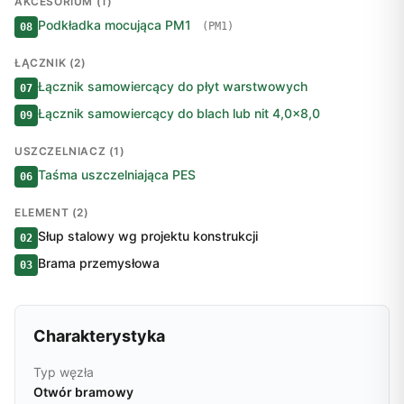
AKCESORIUM (1)
Podkładka mocująca PM1
(PM1)
08
ŁĄCZNIK (2)
Łącznik samowiercący do płyt warstwowych
07
Łącznik samowiercący do blach lub nit 4,0×8,0
09
USZCZELNIACZ (1)
Taśma uszczelniająca PES
06
ELEMENT (2)
Słup stalowy wg projektu konstrukcji
02
Brama przemysłowa
03
Charakterystyka
Typ węzła
Otwór bramowy