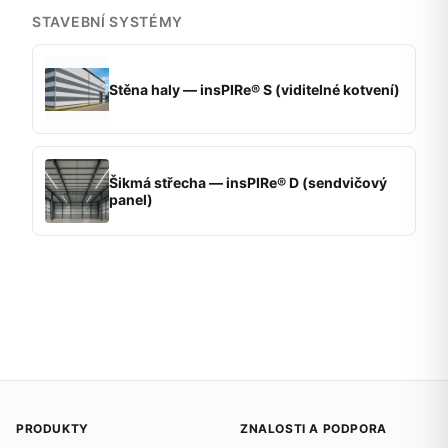
STAVEBNÍ SYSTÉMY
Stěna haly — insPIRe® S (viditelné kotvení)
Šikmá střecha — insPIRe® D (sendvičový
panel)
PRODUKTY
ZNALOSTI A PODPORA