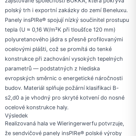
zajišťované společností BOKKA, která pokrývá
polský trh i exportní zakázky do zemí Beneluxu.
Panely insPIRe® spojují nízký součinitel prostupu
tepla (U ≈ 0,16 W/m²K při tloušťce 120 mm)
polyuretanového jádra s přesně profilovanými
ocelovými plášti, což se promítá do tenké
konstrukce při zachování vysokých tepelných
parametrů — podstatných z hlediska
evropských směrnic o energetické náročnosti
budov. Materiál splňuje požární klasifikaci B-
s2,d0 a je vhodný pro skryté kotvení do nosné
ocelové konstrukce haly.
Výsledek
Realizovaná hala ve Wieringerwerfu potvrzuje,
že sendvičové panely insPIRe® polské výroby