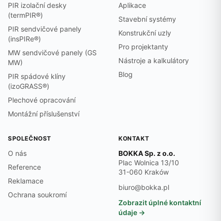
PIR izolační desky
Aplikace
(termPIR®)
Stavební systémy
PIR sendvičové panely
Konstrukční uzly
(insPIRe®)
Pro projektanty
MW sendvičové panely (GS
Nástroje a kalkulátory
MW)
Blog
PIR spádové klíny
(izoGRASS®)
Plechové opracování
Montážní příslušenství
SPOLEČNOST
KONTAKT
O nás
BOKKA Sp. z o.o.
Plac Wolnica 13/10
Reference
31-060 Kraków
Reklamace
biuro@bokka.pl
Ochrana soukromí
Zobrazit úplné kontaktní
údaje →