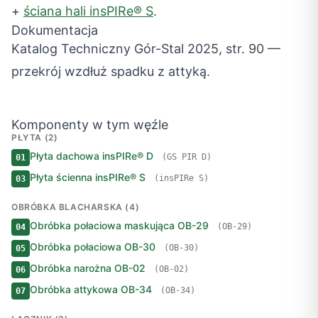
+
ściana hali insPIRe® S
.
Dokumentacja
Katalog Techniczny Gór-Stal 2025, str. 90 —
przekrój wzdłuż spadku z attyką.
Komponenty w tym węźle
PŁYTA (2)
Płyta dachowa insPIRe® D
(GS PIR D)
01
Płyta ścienna insPIRe® S
(insPIRe S)
03
OBRÓBKA BLACHARSKA (4)
Obróbka połaciowa maskująca OB-29
(OB-29)
04
Obróbka połaciowa OB-30
(OB-30)
05
Obróbka narożna OB-02
(OB-02)
06
Obróbka attykowa OB-34
(OB-34)
07