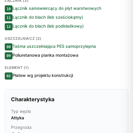
ŁĄCZNIK (3)
Łącznik samowiercący do płyt warstwowych
10
Łącznik do blach (łeb sześciokątny)
11
Łącznik do blach (łeb podkładkowy)
12
USZCZELNIACZ (2)
Taśma uszczelniająca PES samoprzylepna
08
Poliuretanowa pianka montażowa
09
ELEMENT (1)
Płatew wg projektu konstrukcji
02
Charakterystyka
Typ węzła
Attyka
Przegroda