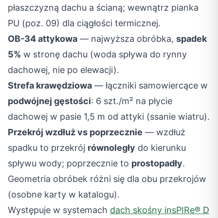
płaszczyzną dachu a ścianą; wewnątrz pianka
PU (poz. 09) dla ciągłości termicznej.
OB-34 attykowa
— najwyższa obróbka,
spadek
5%
w stronę dachu (woda spływa do rynny
dachowej, nie po elewacji).
Strefa krawędziowa
— łączniki samowiercące w
podwójnej gęstości
: 6 szt./m² na płycie
dachowej w pasie 1,5 m od attyki (ssanie wiatru).
Przekrój wzdłuż vs poprzecznie
— wzdłuż
spadku to przekrój
równoległy
do kierunku
spływu wody; poprzecznie to
prostopadły
.
Geometria obróbek różni się dla obu przekrojów
(osobne karty w katalogu).
Występuje w systemach
dach skośny insPIRe® D