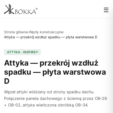
☰
Strona główna
›
Węzły konstrukcyjne
›
Attyka — przekrój wzdłuż spadku — płyta warstwowa D
ATTYKA · INSPIRE®
Attyka — przekrój wzdłuż
spadku — płyta warstwowa
D
Węzeł attyki widziany od strony spadku dachu.
Połączenie panela dachowego z ścienną przez OB-29
+ OB-02, attyka wieńczona obróbką OB-34.