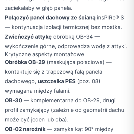
zaciekałaby w głąb panela.
Połączyć panel dachowy ze ścianą
insPIRe® S
— kontynuacja izolacji termicznej bez mostka.
Zwieńczyć attykę
obróbką OB-34 —
wykończenie górne, odprowadza wodę z attyki.
Krytyczne aspekty montażowe
Obróbka OB-29
(maskująca połaciowa) —
kontaktuje się z trapezową falą panela
dachowego,
uszczelka PES
(poz. 08)
wymagana między falami.
OB-30
— komplementarna do OB-29, drugi
profil zamykający (zależnie od geometrii dachu
może być jeden lub oba).
OB-02 narożnik
— zamyka kąt 90° między