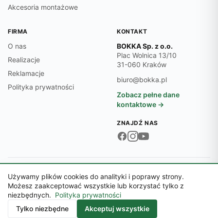
Akcesoria montażowe
FIRMA
KONTAKT
O nas
BOKKA Sp. z o.o.
Plac Wolnica 13/10
Realizacje
31-060 Kraków
Reklamacje
biuro@bokka.pl
Polityka prywatności
Zobacz pełne dane
kontaktowe →
ZNAJDŹ NAS
Dane firmy:
NIP 6762545474 · REGON 369497701 · KRS 0000718870
Używamy plików cookies do analityki i poprawy strony.
© 2026 BOKKA Sp. z o.o.
Możesz zaakceptować wszystkie lub korzystać tylko z
Sąd Rejonowy dla Krakowa-Śródmieścia, XI Wydział Gospodarczy KRS ·
niezbędnych.
Polityka prywatności
Kapitał zakładowy 5 000,00 zł
Kontakt
Tylko niezbędne
Akceptuj wszystkie