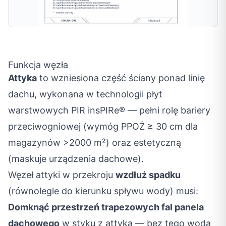
Funkcja węzła
Attyka
to wzniesiona część ściany ponad linię
dachu, wykonana w technologii płyt
warstwowych PIR insPIRe® — pełni rolę bariery
przeciwogniowej (wymóg PPOŻ ≥ 30 cm dla
magazynów >2000 m²) oraz estetyczną
(maskuje urządzenia dachowe).
Węzeł attyki w przekroju
wzdłuż spadku
(równolegle do kierunku spływu wody) musi:
Domknąć przestrzeń trapezowych fal panela
dachowego
w styku z attyką — bez tego woda