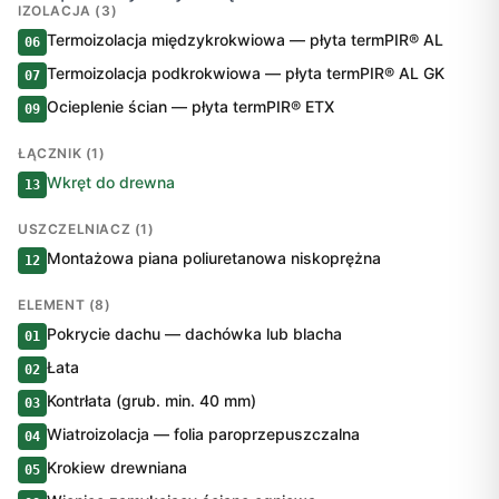
IZOLACJA (3)
Termoizolacja międzykrokwiowa — płyta termPIR® AL
06
Termoizolacja podkrokwiowa — płyta termPIR® AL GK
07
Ocieplenie ścian — płyta termPIR® ETX
09
ŁĄCZNIK (1)
Wkręt do drewna
13
USZCZELNIACZ (1)
Montażowa piana poliuretanowa niskoprężna
12
ELEMENT (8)
Pokrycie dachu — dachówka lub blacha
01
Łata
02
Kontrłata (grub. min. 40 mm)
03
Wiatroizolacja — folia paroprzepuszczalna
04
Krokiew drewniana
05