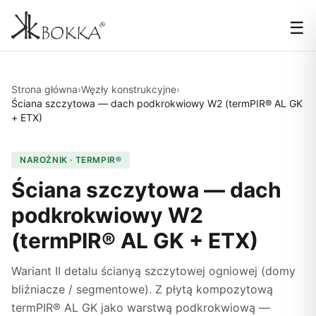
☰
Strona główna
›
Węzły konstrukcyjne
›
Ściana szczytowa — dach podkrokwiowy W2 (termPIR® AL GK
+ ETX)
NAROŻNIK · TERMPIR®
Ściana szczytowa — dach
podkrokwiowy W2
(termPIR® AL GK + ETX)
Wariant II detalu ścianyą szczytowej ogniowej (domy
bliźniacze / segmentowe). Z płytą kompozytową
termPIR® AL GK jako warstwą podkrokwiową —