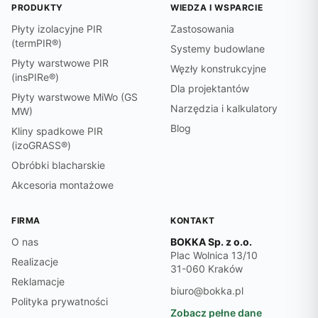
PRODUKTY
WIEDZA I WSPARCIE
Płyty izolacyjne PIR
Zastosowania
(termPIR®)
Systemy budowlane
Płyty warstwowe PIR
Węzły konstrukcyjne
(insPIRe®)
Dla projektantów
Płyty warstwowe MiWo (GS
Narzędzia i kalkulatory
MW)
Blog
Kliny spadkowe PIR
(izoGRASS®)
Obróbki blacharskie
Akcesoria montażowe
FIRMA
KONTAKT
O nas
BOKKA Sp. z o.o.
Plac Wolnica 13/10
Realizacje
31-060 Kraków
Reklamacje
biuro@bokka.pl
Polityka prywatności
Zobacz pełne dane