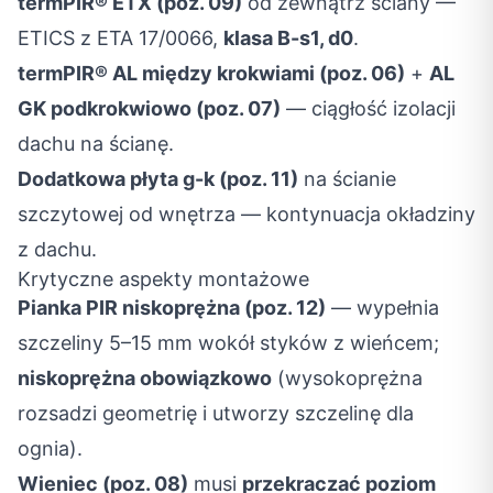
termPIR® ETX (poz. 09)
od zewnątrz ściany —
ETICS z ETA 17/0066,
klasa B-s1, d0
.
termPIR® AL między krokwiami (poz. 06)
+
AL
GK podkrokwiowo (poz. 07)
— ciągłość izolacji
dachu na ścianę.
Dodatkowa płyta g-k (poz. 11)
na ścianie
szczytowej od wnętrza — kontynuacja okładziny
z dachu.
Krytyczne aspekty montażowe
Pianka PIR niskoprężna (poz. 12)
— wypełnia
szczeliny 5–15 mm wokół styków z wieńcem;
niskoprężna obowiązkowo
(wysokoprężna
rozsadzi geometrię i utworzy szczelinę dla
ognia).
Wieniec (poz. 08)
musi
przekraczać poziom