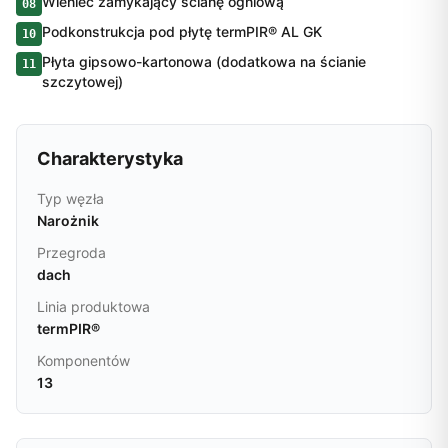
Wieniec zamykający ścianę ogniową
08
Podkonstrukcja pod płytę termPIR® AL GK
10
Płyta gipsowo-kartonowa (dodatkowa na ścianie
11
szczytowej)
Charakterystyka
Typ węzła
Narożnik
Przegroda
dach
Linia produktowa
termPIR®
Komponentów
13