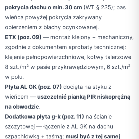
pokrycia dachu o min. 30 cm
(WT § 235); pas
wieńca powyżej pokrycia zakrywany
opierzeniem z blachy ocynkowanej.
ETX (poz. 09)
— montaż klejony + mechaniczny,
zgodnie z dokumentem aprobaty technicznej;
klejenie pełnopowierzchniowe, kotwy talerzowe
8 szt./m² w pasie przykrawędziowym, 6 szt./m²
w polu.
Płyta AL GK (poz. 07)
docięta na styku z
wieńcem —
uszczelnić pianką PIR niskoprężną
na obwodzie
.
Dodatkowa płyta g-k (poz. 11)
na ścianie
szczytowej — łączenie z AL GK na dachu
szpachlówką + taśmą;
musi być z tej samej