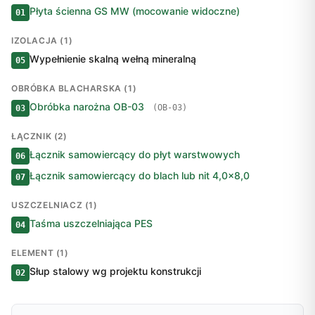
Płyta ścienna GS MW (mocowanie widoczne)
01
IZOLACJA (1)
Wypełnienie skalną wełną mineralną
05
OBRÓBKA BLACHARSKA (1)
Obróbka narożna OB-03
(OB-03)
03
ŁĄCZNIK (2)
Łącznik samowiercący do płyt warstwowych
06
Łącznik samowiercący do blach lub nit 4,0×8,0
07
USZCZELNIACZ (1)
Taśma uszczelniająca PES
04
ELEMENT (1)
Słup stalowy wg projektu konstrukcji
02