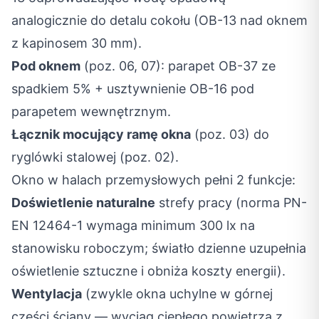
analogicznie do detalu cokołu (OB-13 nad oknem
z kapinosem 30 mm).
Pod oknem
(poz. 06, 07): parapet OB-37 ze
spadkiem 5% + usztywnienie OB-16 pod
parapetem wewnętrznym.
Łącznik mocujący ramę okna
(poz. 03) do
ryglówki stalowej (poz. 02).
Okno w halach przemysłowych pełni 2 funkcje:
Doświetlenie naturalne
strefy pracy (norma PN-
EN 12464-1 wymaga minimum 300 lx na
stanowisku roboczym; światło dzienne uzupełnia
oświetlenie sztuczne i obniża koszty energii).
Wentylacja
(zwykle okna uchylne w górnej
części ściany — wyciąg ciepłego powietrza z