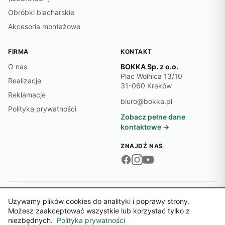
Obróbki blacharskie
Akcesoria montażowe
FIRMA
KONTAKT
O nas
BOKKA Sp. z o.o.
Plac Wolnica 13/10
Realizacje
31-060 Kraków
Reklamacje
biuro@bokka.pl
Polityka prywatności
Zobacz pełne dane
kontaktowe →
ZNAJDŹ NAS
Dane firmy:
NIP 6762545474 · REGON 369497701 · KRS 0000718870
Używamy plików cookies do analityki i poprawy strony.
© 2026 BOKKA Sp. z o.o.
Możesz zaakceptować wszystkie lub korzystać tylko z
Sąd Rejonowy dla Krakowa-Śródmieścia, XI Wydział Gospodarczy KRS ·
niezbędnych.
Polityka prywatności