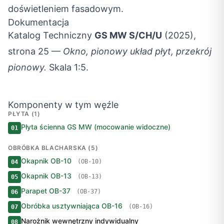
doświetleniem fasadowym.
Dokumentacja
Katalog Techniczny
GS MW S/CH/U
(2025),
strona 25 —
Okno, pionowy układ płyt, przekrój
pionowy.
Skala 1:5.
Komponenty w tym węźle
PŁYTA (1)
Płyta ścienna GS MW (mocowanie widoczne)
01
OBRÓBKA BLACHARSKA (5)
Okapnik OB-10
(OB-10)
04
Okapnik OB-13
(OB-13)
05
Parapet OB-37
(OB-37)
06
Obróbka usztywniająca OB-16
(OB-16)
07
Narożnik wewnętrzny indywidualny
08