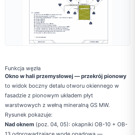
Funkcja węzła
Okno w hali przemysłowej — przekrój pionowy
to widok boczny detalu otworu okiennego w
fasadzie z pionowym układem płyt
warstwowych z wełną mineralną GS MW.
Rysunek pokazuje:
Nad oknem
(poz. 04, 05): okapniki OB-10 + OB-
13 odprowadzające wodę opadową —