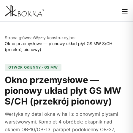
☰
Strona główna
›
Węzły konstrukcyjne
›
Okno przemysłowe — pionowy układ płyt GS MW S/CH
(przekrój pionowy)
OTWÓR OKIENNY · GS MW
Okno przemysłowe —
pionowy układ płyt GS MW
S/CH (przekrój pionowy)
Wertykalny detal okna w hali z pionowymi płytami
warstwowymi. Komplet 4 obróbek: okapnik nad
oknem OB-10/OB-13, parapet podokienny OB-37,