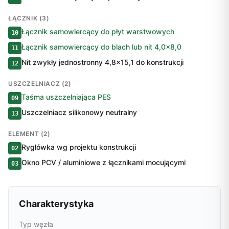
ŁĄCZNIK (3)
Łącznik samowiercący do płyt warstwowych
10
Łącznik samowiercący do blach lub nit 4,0×8,0
11
Nit zwykły jednostronny 4,8×15,1 do konstrukcji
12
USZCZELNIACZ (2)
Taśma uszczelniająca PES
09
Uszczelniacz silikonowy neutralny
13
ELEMENT (2)
Ryglówka wg projektu konstrukcji
02
Okno PCV / aluminiowe z łącznikami mocującymi
03
Charakterystyka
Typ węzła