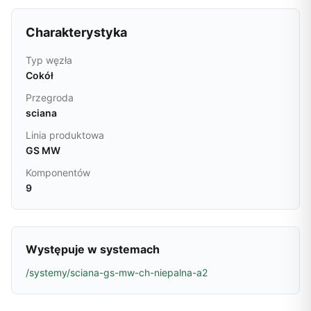
Charakterystyka
Typ węzła
Cokół
Przegroda
sciana
Linia produktowa
GS MW
Komponentów
9
Występuje w systemach
/systemy/sciana-gs-mw-ch-niepalna-a2