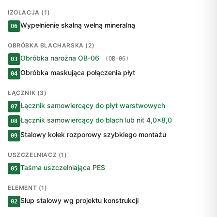
IZOLACJA (1)
Wypełnienie skalną wełną mineralną
06
OBRÓBKA BLACHARSKA (2)
Obróbka narożna OB-06
(OB-06)
03
Obróbka maskująca połączenia płyt
04
ŁĄCZNIK (3)
Łącznik samowiercący do płyt warstwowych
07
Łącznik samowiercący do blach lub nit 4,0×8,0
08
Stalowy kołek rozporowy szybkiego montażu
09
USZCZELNIACZ (1)
Taśma uszczelniająca PES
05
ELEMENT (1)
Słup stalowy wg projektu konstrukcji
02