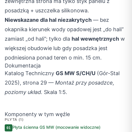
zewnętrzna strona ma tylko styk panelu z
posadzką + uszczelka silikonowa.
Niewskazane dla hal niezakrytych
— bez
okapnika kierunek wody opadowej jest „do hali”
zamiast „od hali”; tylko dla
hal wewnętrznych
w
większej obudowie lub gdy posadzka jest
podniesiona ponad teren o min. 15 cm.
Dokumentacja
Katalog Techniczny
GS MW S/CH/U
(Gór-Stal
2025), strona 29 —
Montaż przy posadzce,
poziomy układ.
Skala 1:5.
Komponenty w tym węźle
PŁYTA (1)
Płyta ścienna GS MW (mocowanie widoczne)
01