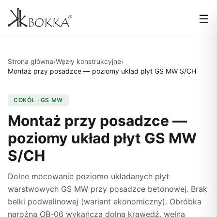
☰
Strona główna
›
Węzły konstrukcyjne
›
Montaż przy posadzce — poziomy układ płyt GS MW S/CH
COKÓŁ · GS MW
Montaż przy posadzce —
poziomy układ płyt GS MW
S/CH
Dolne mocowanie poziomo układanych płyt
warstwowych GS MW przy posadzce betonowej. Brak
belki podwalinowej (wariant ekonomiczny). Obróbka
narożna OB-06 wykańcza dolną krawędź, wełna