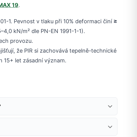
 MAX 19
.
01-1. Pevnost v tlaku při 10% deformaci činí
≥
5–4,0 kN/m² dle PN-EN 1991-1-1).
tech provozu.
šťují, že PIR si zachovává tepelně-technické
h 15+ let zásadní význam.
?