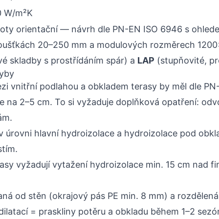
10 W/m²K
oty orientační — návrh dle PN-EN ISO 6946 s ohlede
loušťkách 20–250 mm a modulových rozměrech 120
vé skladby s prostřídáním spár) a
LAP
(stupňovité, pr
hyby
i vnitřní podlahou a obkladem terasy by měl dle PN-
e na 2–5 cm. To si vyžaduje doplňková opatření: odv
ám.
 úrovni hlavní hydroizolace a hydroizolace pod obk
tím.
asy vyžadují vytažení hydroizolace min. 15 cm nad fi
aná od stěn (okrajový pás PE min. 8 mm) a rozdělen
latací = praskliny potěru a obkladu během 1–2 sezó