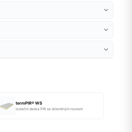
termPIR® WS
Izolační deska PIR se skleněným rounem