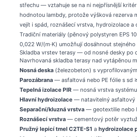
střechu — vztahuje se na ni nejpřísnější krit
hodnotou lambdy, protože výšková rezerva m
vejít i spád, roznášecí vrstva, hydroizolace a 
Tradiční materiály (pěnový polystyren EPS 10
0,022 W/(m·K) umožňují dosáhnout stejného t
Skladba vrstev terasy — od nosné desky po 
Navrhovaná skladba terasy nad vytápěnou mí
Nosná deska
(železobeton) s vyprofilovaný
Parozábrana
— asfaltová nebo PE fólie s sd 
Tepelná izolace PIR
— nosná vrstva systému,
Hlavní hydroizolace
— natavitelný asfaltov
Separační/kluzná vrstva
— geotextilie nebo P
Roznášecí vrstva
— cementový potěr vyztužen
Pružný lepicí tmel C2TE-S1
a
hydroizolace 