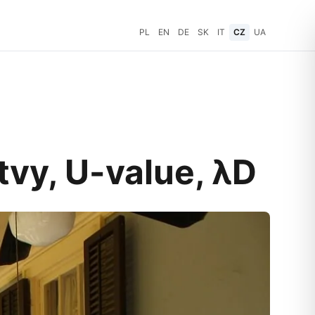
PL
EN
DE
SK
IT
CZ
UA
tvy, U-value, λD