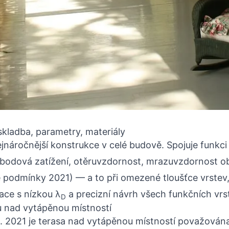
skladba, parametry, materiály
jnáročnější konstrukce v celé budově. Spojuje funkci
bodová zatížení, otěruvzdornost, mrazuvzdornost ob
 podmínky 2021) — a to při omezené tloušťce vrstev
ace s nízkou λ
a precizní návrh všech funkčních vrs
D
u nad vytápěnou místností
1. 2021 je terasa nad vytápěnou místností považov