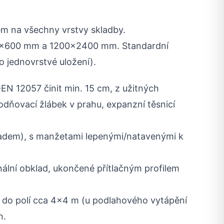
m na všechny vrstvy skladby.
0×600 mm a 1200×2400 mm. Standardní
o jednovrstvé uložení).
EN 12057 činit min. 15 cm, z užitných
odňovací žlábek v prahu, expanzní těsnicí
ladem), s manžetami lepenými/natavenými k
nální obklad, ukončené přítlačným profilem
á do polí cca 4×4 m (u podlahového vytápění
n.