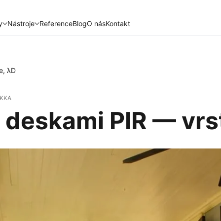
y
Nástroje
Reference
Blog
O nás
Kontakt
e, λD
OKKA
 deskami PIR — vrs