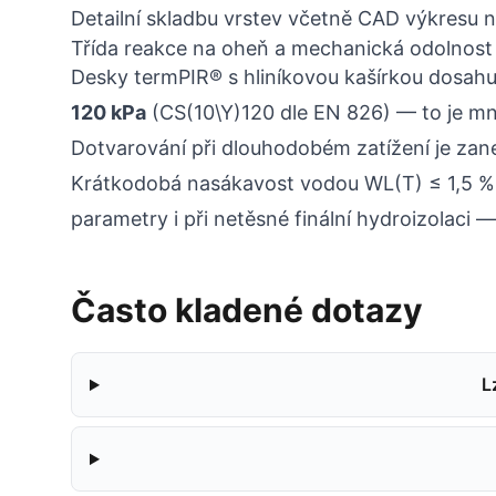
Detailní skladbu vrstev včetně CAD výkresu 
Třída reakce na oheň a mechanická odolnost
Desky termPIR® s hliníkovou kašírkou dosahu
120 kPa
(CS(10\Y)120 dle EN 826) — to je mn
Dotvarování při dlouhodobém zatížení je zane
Krátkodobá nasákavost vodou WL(T) ≤ 1,5 % a
parametry i při netěsné finální hydroizolac
Často kladené dotazy
L