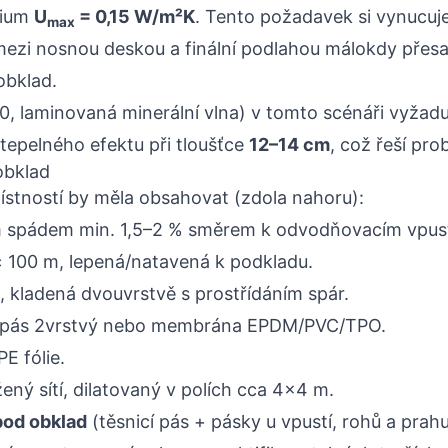
érium
U
= 0,15 W/m²K
. Tento požadavek si vynucuje
max
ezi nosnou deskou a finální podlahou málokdy přes
obklad.
0, laminovaná minerální vlna) v tomto scénáři vyžadu
epelného efektu při tloušťce
12–14 cm
, což řeší pr
obklad
stností by měla obsahovat (zdola nahoru):
m spádem min. 1,5–2 % směrem k odvodňovacím vpus
≥ 100 m, lepená/natavená k podkladu.
 kladená dvouvrstvě s prostřídáním spár.
ý pás 2vrstvý nebo membrána EPDM/PVC/TPO.
E fólie.
ý sítí, dilatovaný v polích cca 4×4 m.
pod obklad
(těsnicí pás + pásky u vpustí, rohů a prahu