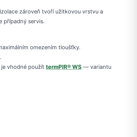
zolace zároveň tvoří užitkovou vrstvu a
e případný servis.
s maximálním omezením tloušťky.
.
, je vhodné použít
termPIR® WS
— variantu