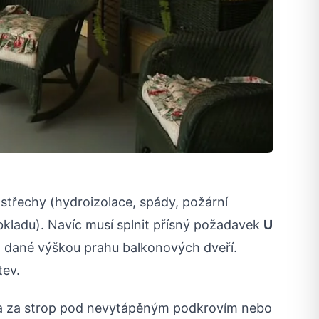
 střechy (hydroizolace, spády, požární
kladu). Navíc musí splnit přísný požadavek
U
, dané výškou prahu balkonových dveří.
tev.
ána za strop pod nevytápěným podkrovím nebo