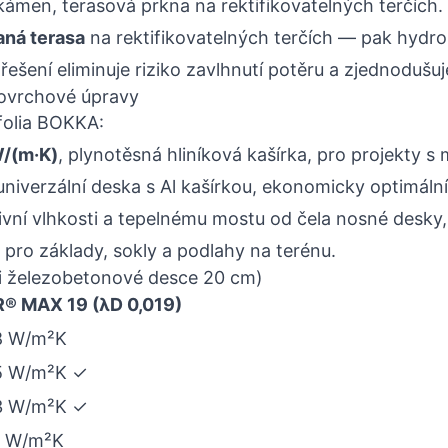
kámen, terasová prkna na rektifikovatelných terčích.
aná terasa
na rektifikovatelných terčích — pak hydroi
ešení eliminuje riziko zavlhnutí potěru a zjednodušuj
povrchové úpravy
folia BOKKA:
W/(m·K)
, plynotěsná hliníková kašírka, pro projekty 
 univerzální deska s Al kašírkou, ekonomicky optimální
ivní vlhkosti a tepelnému mostu od čela nosné desky
 pro základy, sokly a podlahy na terénu.
při železobetonové desce 20 cm)
R® MAX 19 (λD 0,019)
18 W/m²K
15 W/m²K ✓
13 W/m²K ✓
1 W/m²K