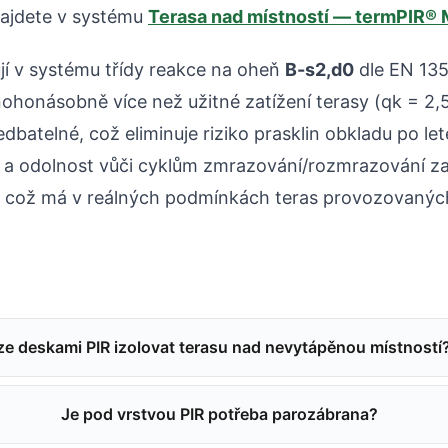
najdete v systému
Terasa nad místností — termPIR®
jí v systému třídy reakce na oheň
B-s2,d0
dle EN 135
ohonásobně více než užitné zatížení terasy (qk = 2,
dbatelné, což eliminuje riziko prasklin obkladu po le
 odolnost vůči cyklům zmrazování/rozmrazování zaji
i — což má v reálných podmínkách teras provozovanýc
ze deskami PIR izolovat terasu nad nevytápěnou místností
Je pod vrstvou PIR potřeba parozábrana?