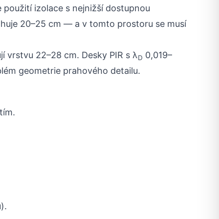
 použití izolace s nejnižší dostupnou
ahuje 20–25 cm — a v tomto prostoru se musí
jí vrstvu 22–28 cm. Desky PIR s λ
0,019–
D
oblém geometrie prahového detailu.
tím.
).