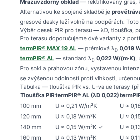
Mrazuvzdorný obklad
— rektifikovaný gres, 
Alternativou ke spojené skladbě je
provětráv
gresové desky leží volně na podpěrách. Toto ř
Výběr desek PIR pro terasu — λD, tloušťka, 
Pro terasu doporučujeme dvě varianty z port
termPIR® MAX 19 AL
— prémiová λ
0,019 
D
termPIR® AL
— standard λ
0,022 W/(m·K)
,
D
Pro sokl a prahovou zónu, vystavenou intenz
se zvýšenou odolností proti vlhkosti, určenou
Tabulka — tloušťka PIR vs. U-value terasy (
Tloušťka PIR
termPIR® AL (λD 0,022)
termPI
100 mm
U ≈ 0,21 W/m²K
U ≈ 0,
120 mm
U ≈ 0,18 W/m²K
U ≈ 0,
140 mm
U ≈ 0,15 W/m²K ✓
U ≈ 0,
160 mm
U ≈ 0,13 W/m²K
U ≈ 0,1