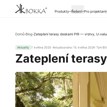
Produkty
Řešení
Pro projektant
Domů
›
Blog
›
Zateplení terasy deskami PIR — vrstvy, U-valu
Aktuality
7. května 2020
· Aktualizováno:
15. května 2026
· Tým B
Zateplení terasy