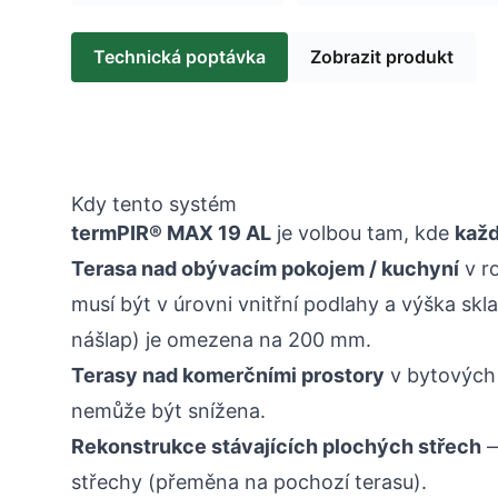
Technická poptávka
Zobrazit produkt
Kdy tento systém
termPIR® MAX 19 AL
je volbou tam, kde
každ
Terasa nad obývacím pokojem / kuchyní
v r
musí být v úrovni vnitřní podlahy a výška sk
nášlap) je omezena na 200 mm.
Terasy nad komerčními prostory
v bytových
nemůže být snížena.
Rekonstrukce stávajících plochých střech
—
střechy (přeměna na pochozí terasu).