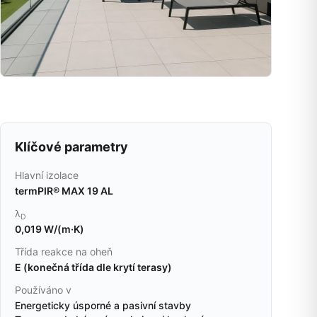
Klíčové parametry
Hlavní izolace
termPIR® MAX 19 AL
λ
D
0,019 W/(m·K)
Třída reakce na oheň
E (konečná třída dle krytí terasy)
Používáno v
Energeticky úsporné a pasivní stavby