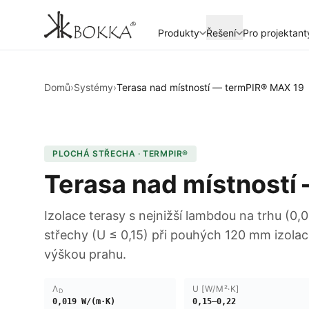
Produkty
Řešení
Pro projektant
Domů
›
Systémy
›
Terasa nad místností — termPIR® MAX 19
PLOCHÁ STŘECHA · TERMPIR®
Terasa nad místností
Izolace terasy s nejnižší lambdou na trhu (
střechy (U ≤ 0,15) při pouhých 120 mm izola
výškou prahu.
Λ
U [W/M²·K]
D
0,019 W/(m·K)
0,15–0,22