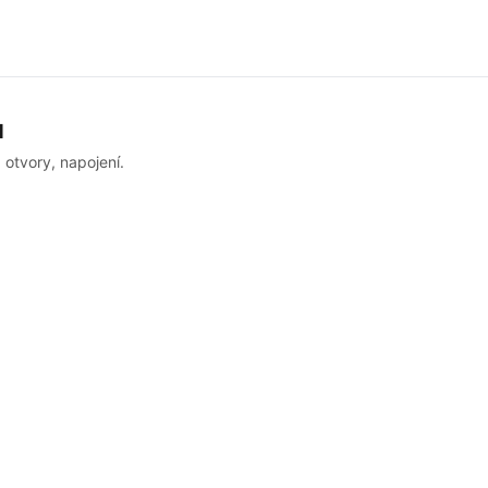
u
 otvory, napojení.