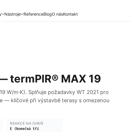
y
Nástroje
Reference
Blog
O nás
Kontakt
 — termPIR® MAX 19
0,019 W/m·K). Splňuje požadavky WT 2021 pro
ce — klíčové při výstavbě terasy s omezenou
REAKCE NA OHEŇ
E (konečná tří