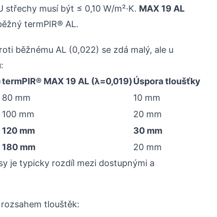
 střechy musí být ≤ 0,10 W/m²·K.
MAX 19 AL
běžný termPIR® AL.
roti běžnému AL (0,022) se zdá malý, ale u
:
)
termPIR® MAX 19 AL (λ=0,019)
Úspora tloušťky
80 mm
10 mm
100 mm
20 mm
120 mm
30 mm
180 mm
20 mm
y je typicky rozdíl mezi dostupnými a
rozsahem tlouštěk: