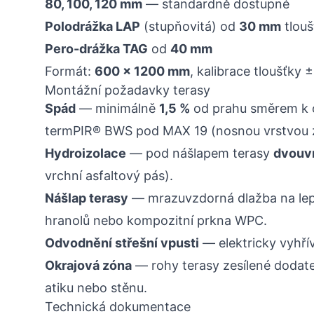
80, 100, 120 mm
— standardně dostupné
Polodrážka LAP
(stupňovitá) od
30 mm
tlouš
Pero-drážka TAG
od
40 mm
Formát:
600 × 1200 mm
, kalibrace tloušťky
Montážní požadavky terasy
Spád
— minimálně
1,5 %
od prahu směrem k o
termPIR® BWS pod MAX 19 (nosnou vrstvou zů
Hydroizolace
— pod nášlapem terasy
dvouv
vrchní asfaltový pás).
Nášlap terasy
— mrazuvzdorná dlažba na lepi
hranolů nebo kompozitní prkna WPC.
Odvodnění střešní vpusti
— elektricky vyhří
Okrajová zóna
— rohy terasy zesílené dodat
atiku nebo stěnu.
Technická dokumentace