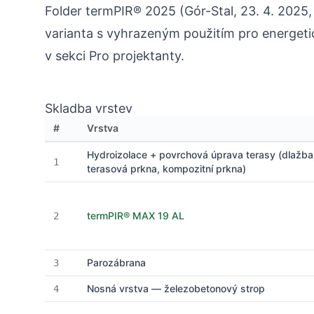
Folder termPIR® 2025 (Gór-Stal, 23. 4. 2025,
varianta s vyhrazeným použitím pro energetick
v sekci Pro projektanty.
Skladba vrstev
#
Vrstva
Hydroizolace + povrchová úprava terasy (dlažba
1
terasová prkna, kompozitní prkna)
termPIR® MAX 19 AL
2
Parozábrana
3
Nosná vrstva — železobetonový strop
4