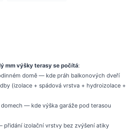
ý mm výšky terasy se počítá
:
odinném domě — kde práh balkonových dveří
ladby (izolace + spádová vrstva + hydroizolace +
 domech — kde výška garáže pod terasou
 přidání izolační vrstvy bez zvýšení atiky