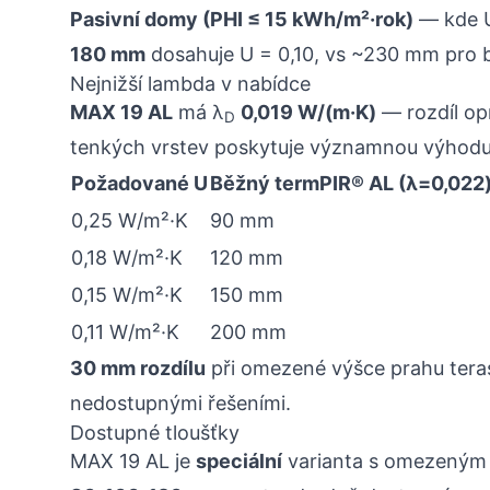
Pasivní domy (PHI ≤ 15 kWh/m²·rok)
— kde U
180 mm
dosahuje U = 0,10, vs ~230 mm pro 
Nejnižší lambda v nabídce
MAX 19 AL
má λ
0,019 W/(m·K)
— rozdíl op
D
tenkých vrstev poskytuje významnou výhodu
Požadované U
Běžný termPIR® AL (λ=0,022
0,25 W/m²·K
90 mm
0,18 W/m²·K
120 mm
0,15 W/m²·K
150 mm
0,11 W/m²·K
200 mm
30 mm rozdílu
při omezené výšce prahu teras
nedostupnými řešeními.
Dostupné tloušťky
MAX 19 AL je
speciální
varianta s omezeným 