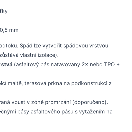
ťky
 ±0,5 mm
dtoku. Spád lze vytvořit spádovou vrstvou
stává vlastní izolace).
rstvá
(asfaltový pás natavovaný 2× nebo TPO +
cí maltě, terasová prkna na podkonstrukci z
vaná vpust v zóně promrzání (doporučeno).
ečnými pásy asfaltového pásu s vytažením na