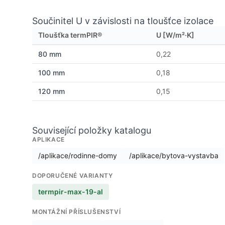
Součinitel U v závislosti na tloušťce izolace
Tloušťka termPIR®
U [W/m²·K]
80 mm
0,22
100 mm
0,18
120 mm
0,15
Související položky katalogu
APLIKACE
/aplikace/rodinne-domy
/aplikace/bytova-vystavba
DOPORUČENÉ VARIANTY
termpir-max-19-al
MONTÁŽNÍ PŘÍSLUŠENSTVÍ