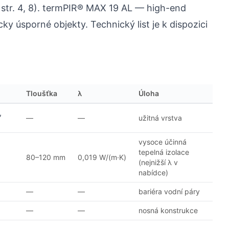
 str. 4, 8). termPIR® MAX 19 AL — high-end
y úsporné objekty. Technický list je k dispozici
Tloušťka
λ
Úloha
,
—
—
užitná vrstva
vysoce účinná
tepelná izolace
80–120 mm
0,019 W/(m·K)
(nejnižší λ v
nabídce)
—
—
bariéra vodní páry
—
—
nosná konstrukce