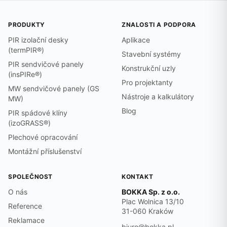
PRODUKTY
ZNALOSTI A PODPORA
PIR izolační desky
Aplikace
(termPIR®)
Stavební systémy
PIR sendvičové panely
Konstrukční uzly
(insPIRe®)
Pro projektanty
MW sendvičové panely (GS
Nástroje a kalkulátory
MW)
Blog
PIR spádové klíny
(izoGRASS®)
Plechové opracování
Montážní příslušenství
SPOLEČNOST
KONTAKT
O nás
BOKKA Sp. z o.o.
Plac Wolnica 13/10
Reference
31-060 Kraków
Reklamace
biuro@bokka.pl