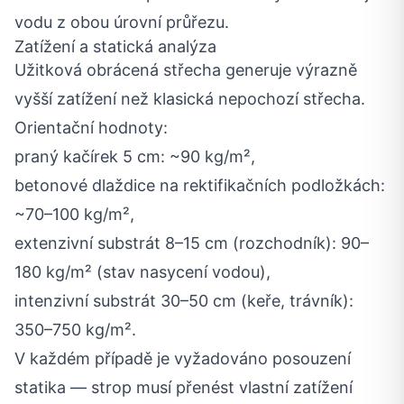
vodu z obou úrovní průřezu.
Zatížení a statická analýza
Užitková obrácená střecha generuje výrazně
vyšší zatížení než klasická nepochozí střecha.
Orientační hodnoty:
praný kačírek 5 cm: ~90 kg/m²,
betonové dlaždice na rektifikačních podložkách:
~70–100 kg/m²,
extenzivní substrát 8–15 cm (rozchodník): 90–
180 kg/m² (stav nasycení vodou),
intenzivní substrát 30–50 cm (keře, trávník):
350–750 kg/m².
V každém případě je vyžadováno posouzení
statika — strop musí přenést vlastní zatížení