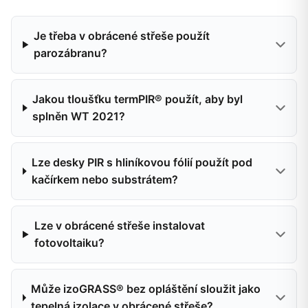
Je třeba v obrácené střeše použít
parozábranu?
Jakou tloušťku termPIR® použít, aby byl
splněn WT 2021?
Lze desky PIR s hliníkovou fólií použít pod
kačírkem nebo substrátem?
Lze v obrácené střeše instalovat
fotovoltaiku?
Může izoGRASS® bez opláštění sloužit jako
tepelná izolace v obrácené střeše?