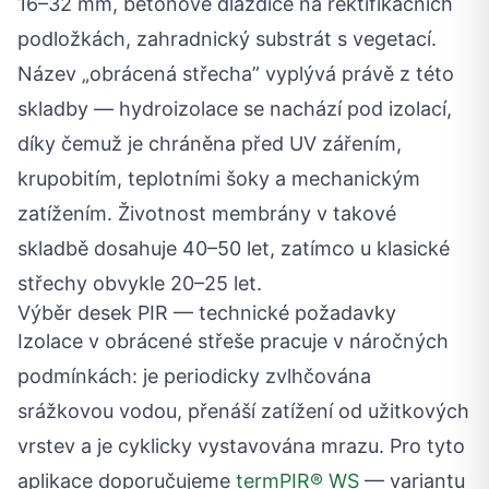
16–32 mm, betonové dlaždice na rektifikačních
podložkách, zahradnický substrát s vegetací.
Název „obrácená střecha” vyplývá právě z této
skladby — hydroizolace se nachází pod izolací,
díky čemuž je chráněna před UV zářením,
krupobitím, teplotními šoky a mechanickým
zatížením. Životnost membrány v takové
skladbě dosahuje 40–50 let, zatímco u klasické
střechy obvykle 20–25 let.
Výběr desek PIR — technické požadavky
Izolace v obrácené střeše pracuje v náročných
podmínkách: je periodicky zvlhčována
srážkovou vodou, přenáší zatížení od užitkových
vrstev a je cyklicky vystavována mrazu. Pro tyto
aplikace doporučujeme
termPIR® WS
— variantu