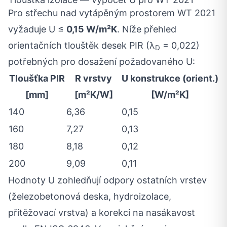
Pro střechu nad vytápěným prostorem WT 2021
vyžaduje U ≤
0,15 W/m²K
. Níže přehled
orientačních tlouštěk desek PIR (λ
= 0,022)
D
potřebných pro dosažení požadovaného U:
Tloušťka PIR
R vrstvy
U konstrukce (orient.)
[mm]
[m²K/W]
[W/m²K]
140
6,36
0,15
160
7,27
0,13
180
8,18
0,12
200
9,09
0,11
Hodnoty U zohledňují odpory ostatních vrstev
(železobetonová deska, hydroizolace,
přitěžovací vrstva) a korekci na nasákavost