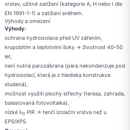
vrstev, užitné zatížení (kategorie A, H nebo I dle
EN 1991-1-1) a zatížení sněhem.
Výhody a omezení
Výhody:
ochrana hydroizolace před UV zářením,
krupobitím a teplotními šoky → životnost 40–50
let,
není nutná parozábrana (pára nekondenzuje pod
hydroizolací, která je z hlediska konstrukce
studená),
možnost využití plochy střechy (terasa, zahrada,
balastovaná fotovoltaika),
nízké λ
PIR → tenčí izolační vrstva než u
D
EPS/XPS.