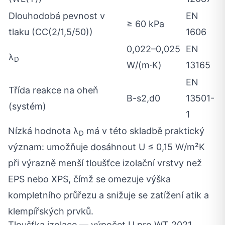
Dlouhodobá pevnost v
EN
≥ 60 kPa
tlaku (CC(2/1,5/50))
1606
0,022–0,025
EN
λ
D
W/(m·K)
13165
EN
Třída reakce na oheň
B-s2,d0
13501-
(systém)
1
Nízká hodnota λ
má v této skladbě praktický
D
význam: umožňuje dosáhnout U ≤ 0,15 W/m²K
při výrazně menší tloušťce izolační vrstvy než
EPS nebo XPS, čímž se omezuje výška
kompletního průřezu a snižuje se zatížení atik a
klempířských prvků.
Tloušťka izolace — výpočet U pro WT 2021