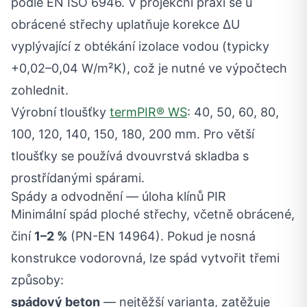
podle EN ISO 6946. V projekční praxi se u
obrácené střechy uplatňuje korekce ΔU
vyplývající z obtékání izolace vodou (typicky
+0,02–0,04 W/m²K), což je nutné ve výpočtech
zohlednit.
Výrobní tloušťky
termPIR® WS
: 40, 50, 60, 80,
100, 120, 140, 150, 180, 200 mm. Pro větší
tloušťky se používá dvouvrstvá skladba s
prostřídanými spárami.
Spády a odvodnění — úloha klínů PIR
Minimální spád ploché střechy, včetně obrácené,
činí
1–2 %
(PN-EN 14964). Pokud je nosná
konstrukce vodorovná, lze spád vytvořit třemi
způsoby:
spádový beton
— nejtěžší varianta, zatěžuje