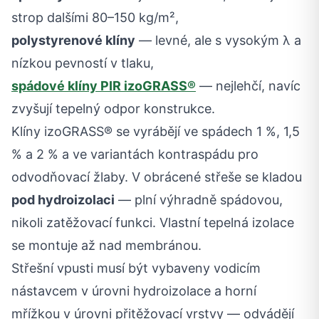
strop dalšími 80–150 kg/m²,
polystyrenové klíny
— levné, ale s vysokým λ a
nízkou pevností v tlaku,
spádové klíny PIR izoGRASS®
— nejlehčí, navíc
zvyšují tepelný odpor konstrukce.
Klíny izoGRASS® se vyrábějí ve spádech 1 %, 1,5
% a 2 % a ve variantách kontraspádu pro
odvodňovací žlaby. V obrácené střeše se kladou
pod hydroizolaci
— plní výhradně spádovou,
nikoli zatěžovací funkci. Vlastní tepelná izolace
se montuje až nad membránou.
Střešní vpusti musí být vybaveny vodicím
nástavcem v úrovni hydroizolace a horní
mřížkou v úrovni přitěžovací vrstvy — odvádějí