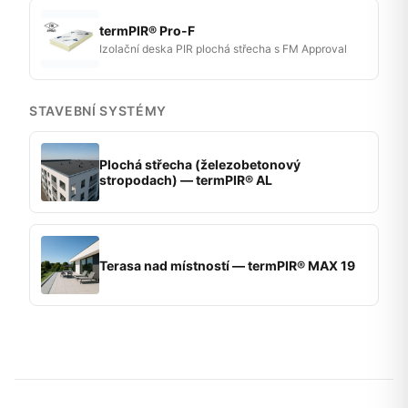
termPIR® Pro-F
Izolační deska PIR plochá střecha s FM Approval
STAVEBNÍ SYSTÉMY
Plochá střecha (železobetonový
stropodach) — termPIR® AL
Terasa nad místností — termPIR® MAX 19