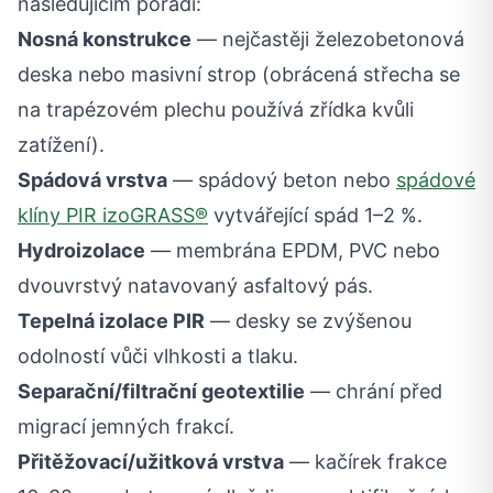
následujícím pořadí:
Nosná konstrukce
— nejčastěji železobetonová
deska nebo masivní strop (obrácená střecha se
na trapézovém plechu používá zřídka kvůli
zatížení).
Spádová vrstva
— spádový beton nebo
spádové
klíny PIR izoGRASS®
vytvářející spád 1–2 %.
Hydroizolace
— membrána EPDM, PVC nebo
dvouvrstvý natavovaný asfaltový pás.
Tepelná izolace PIR
— desky se zvýšenou
odolností vůči vlhkosti a tlaku.
Separační/filtrační geotextilie
— chrání před
migrací jemných frakcí.
Přitěžovací/užitková vrstva
— kačírek frakce