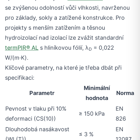
se zvýšenou odolností vůči vlhkosti, navrženou
pro základy, sokly a zatížené konstrukce. Pro
projekty s menším zatížením a těsnou
hydroizolací nad izolací lze zvážit standardní
termPIR® AL
s hliníkovou fólií, λ
= 0,022
D
W/(m·K).
Klíčové parametry, na které je třeba dbát při
specifikaci:
Minimální
Parametr
Norma
hodnota
Pevnost v tlaku při 10%
EN
≥ 150 kPa
deformaci (CS(10))
826
Dlouhodobá nasákavost
EN
≤ 3 %
(WL(T))
12087