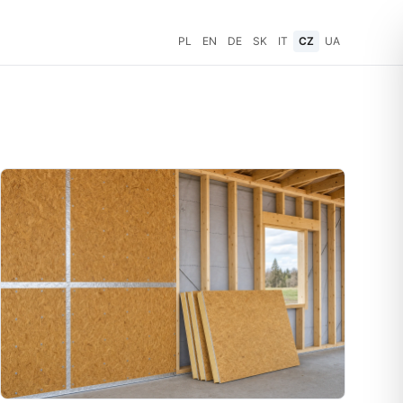
PL
EN
DE
SK
IT
CZ
UA