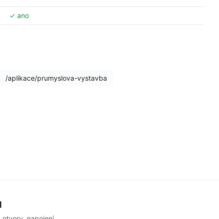
✓ ano
/aplikace/prumyslova-vystavba
u
 otvory, napojení.