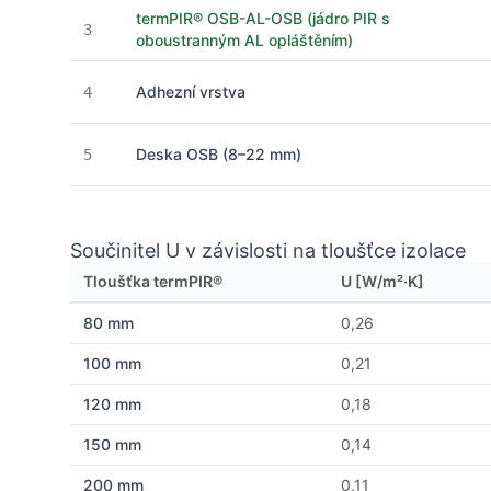
termPIR® OSB-AL-OSB (jádro PIR s
3
oboustranným AL opláštěním)
Adhezní vrstva
4
Deska OSB (8–22 mm)
5
Součinitel U v závislosti na tloušťce izolace
Tloušťka termPIR®
U [W/m²·K]
80 mm
0,26
100 mm
0,21
120 mm
0,18
150 mm
0,14
200 mm
0,11