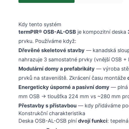
Kdy tento systém
termPIR® OSB-AL-OSB
je kompozitní deska
prvku. Používáme když:
Dřevěné skeletové stavby
— kanadská slou
nahrazuje 3 samostatné prvky (vnější OSB + P
Modulární domy a prefabrikáty
— výroba stě
prvků na staveniště. Zkrácení času montáže
Energeticky úsporné a pasivní domy
— plná 
mm OSB → tloušťka 224 mm vs ~280 mm pro 
Přestavby s přístavbou
— kdy přidáváme podl
Konstrukční charakteristika
Deska OSB-AL-OSB plní
dvojí funkci
: tepelná