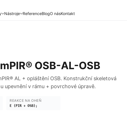
y
Nástroje
Reference
Blog
O nás
Kontakt
ermPIR® OSB-AL-OSB
mPIR® AL + opláštění OSB. Konstrukční skeletová
u upevnění v rámu + povrchové úpravě.
REAKCE NA OHEŇ
E (PIR + OSB);