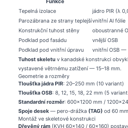
Funkce
Tepelná izolace
jádro PIR (λ 0
Parozábrana ze strany teplejší
vnitřní Al fólie
Konstrukční tuhost stěny
oboustranné O
Podklad pod fasádu
vnější OSB
Podklad pod vnitřní úpravu
vnitřní OSB —
Tuhost skeletu
v kanadské konstrukci obvyk
vystavené větrnému zatížení — 15–18 mm.
Geometrie a rozměry
Tloušťka jádra PIR
: 20–250 mm (10 variant)
Tloušťka OSB
: 8, 12, 15, 18, 22 mm (5 variant
Standardní rozměr
: 600×1200 mm / 1200×
Spoje desek
— pero-drážka
(TAG)
od 60 mm 
Montáž ve skeletové konstrukci
Dřevěný rám
(KVH 60×140 / 60×160) postave