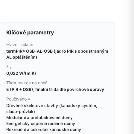
Klíčové parametry
Hlavní izolace
termPIR® OSB-AL-OSB (jádro PIR s oboustranným
AL opláštěním)
λ
D
0,022 W/(m·K)
Třída reakce na oheň
E (PIR + OSB); finální třída dle povrchové úpravy
Používáno v
Dřevěné skeletové stavby (kanadský systém,
sloup-průvlak)
Modulární a prefabrikované domy
Energeticky úsporné rodinné domy
Rekreační a celoroční kanadské domy