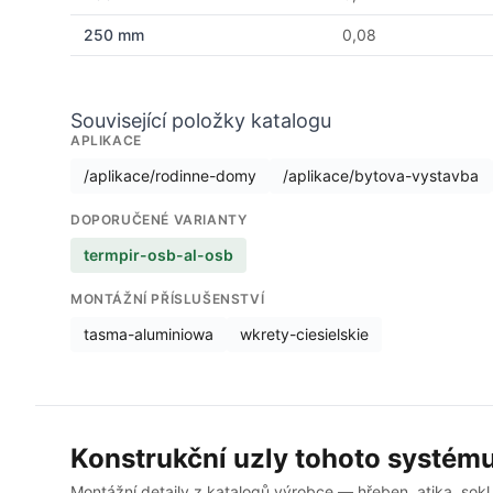
250 mm
0,08
Související položky katalogu
APLIKACE
/aplikace/rodinne-domy
/aplikace/bytova-vystavba
DOPORUČENÉ VARIANTY
termpir-osb-al-osb
MONTÁŽNÍ PŘÍSLUŠENSTVÍ
tasma-aluminiowa
wkrety-ciesielskie
Konstrukční uzly tohoto systém
Montážní detaily z katalogů výrobce — hřeben, atika, sokl,