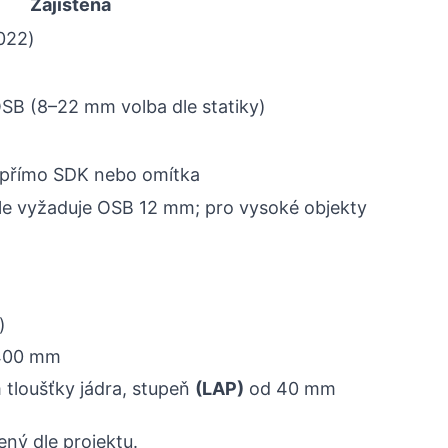
Zajištěna
,022)
SB (8–22 mm volba dle statiky)
 přímo SDK nebo omítka
le vyžaduje OSB 12 mm; pro vysoké objekty
)
2400 mm
tloušťky jádra, stupeň
(LAP)
od 40 mm
ný dle projektu.