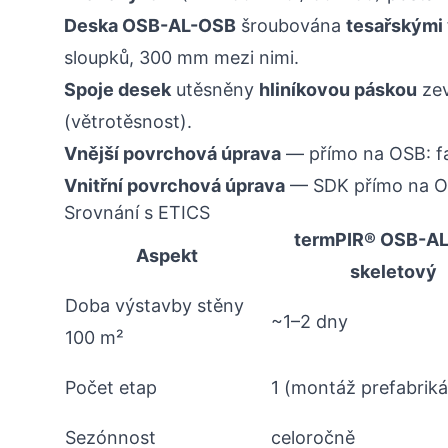
Deska OSB-AL-OSB
šroubována
tesařskými 
sloupků, 300 mm mezi nimi.
Spoje desek
utěsněny
hliníkovou páskou
zev
(větrotěsnost).
Vnější povrchová úprava
— přímo na OSB: fa
Vnitřní povrchová úprava
— SDK přímo na O
Srovnání s ETICS
termPIR® OSB-A
Aspekt
skeletový
Doba výstavby stěny
~1–2 dny
100 m²
Počet etap
1 (montáž prefabriká
Sezónnost
celoročně