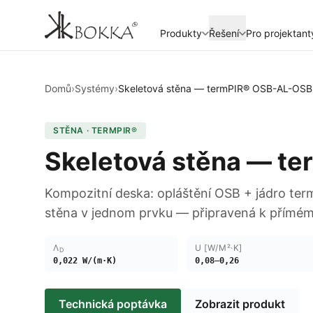
Produkty
Řešení
Pro projektant
Domů
›
Systémy
›
Skeletová stěna — termPIR® OSB-AL-OSB
STĚNA · TERMPIR®
Skeletová stěna — t
Kompozitní deska: opláštění OSB + jádro ter
stěna v jednom prvku — připravená k přímém
Λ
U [W/M²·K]
D
0,022 W/(m·K)
0,08–0,26
Technická poptávka
Zobrazit produkt