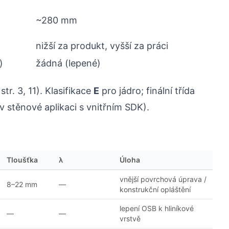
~280 mm
nižší za produkt, vyšší za práci
)
žádná (lepené)
tr. 3, 11). Klasifikace
E
pro jádro; finální třída
v stěnové aplikaci s vnitřním SDK).
Tloušťka
λ
Úloha
vnější povrchová úprava /
8–22 mm
—
konstrukční opláštění
lepení OSB k hliníkové
—
—
vrstvě