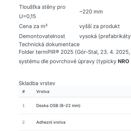
Tloušťka stěny pro
~220 mm
U=0,15
Cena za m²
vyšší za produkt
Demontovatelnost
vysoká (prefabrikáty
Technická dokumentace
Folder termPIR® 2025 (Gór-Stal, 23. 4. 2025, s
systému dle povrchové úpravy (typicky
NRO
Skladba vrstev
#
Vrstva
Deska OSB (8–22 mm)
1
Adhezní vrstva
2