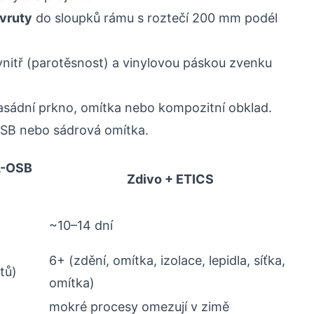
vruty
do sloupků rámu s roztečí 200 mm podél
nitř (parotěsnost) a vinylovou páskou zvenku
sádní prkno, omítka nebo kompozitní obklad.
SB nebo sádrová omítka.
L-OSB
Zdivo + ETICS
~10–14 dní
6+ (zdění, omítka, izolace, lepidla, síťka,
tů)
omítka)
mokré procesy omezují v zimě