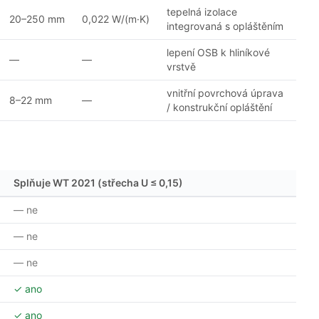
tepelná izolace
20–250 mm
0,022 W/(m·K)
integrovaná s opláštěním
lepení OSB k hliníkové
—
—
vrstvě
vnitřní povrchová úprava
8–22 mm
—
/ konstrukční opláštění
Splňuje WT 2021 (střecha U ≤ 0,15)
— ne
— ne
— ne
✓ ano
✓ ano