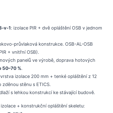
3-v-1
: izolace PIR + dvě opláštění OSB v jednom
pkovo-průvlaková konstrukce. OSB-AL-OSB
IR + vnitřní OSB).
nových panelů ve výrobě, doprava hotových
o 50–70 %
.
vrstva izolace 200 mm + tenké opláštění z 12
zděnou stěnu s ETICS.
aží s lehkou konstrukcí ke stávající budově.
 izolace + konstrukční opláštění skeletu: