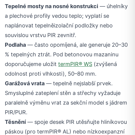
Tepelné mosty na nosné konstrukci
— úhelníky
a plechové profily vedou teplo; vyplatí se
naplánovat tepelněizolační podložky nebo
souvislou vrstvu PIR zevnitř.
Podlaha
— často opomíjená, ale generuje 20–30
% tepelných ztrát. Pod betonovou mazaninu
doporučujeme uložit
termPIR® WS
(zvýšená
odolnost proti vlhkosti), 50–80 mm.
Garážová vrata
— tepelně nejslabší prvek.
Smysluplné zateplení stěn a střechy vyžaduje
paralelně výměnu vrat za sekční model s jádrem
PIR/PUR.
Těsnění
— spoje desek PIR utěsňujte hliníkovou
páskou (pro termPIR® AL) nebo nízkoexpanzní