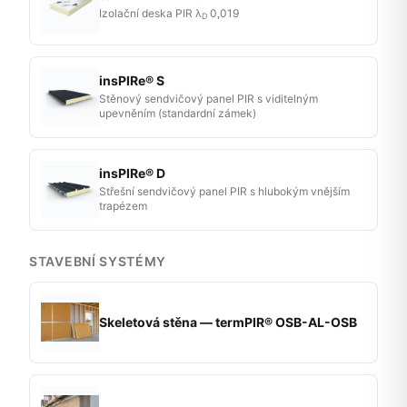
Izolační deska PIR λ
0,019
D
insPIRe® S
Stěnový sendvičový panel PIR s viditelným
upevněním (standardní zámek)
insPIRe® D
Střešní sendvičový panel PIR s hlubokým vnějším
trapézem
STAVEBNÍ SYSTÉMY
Skeletová stěna — termPIR® OSB-AL-OSB