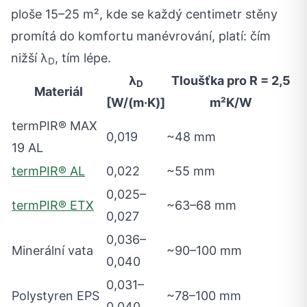
ploše 15–25 m², kde se každý centimetr stěny
promítá do komfortu manévrování, platí: čím
nižší λ
, tím lépe.
D
λ
Tloušťka pro R = 2,5
D
Materiál
[W/(m·K)]
m²K/W
termPIR® MAX
0,019
~48 mm
19 AL
termPIR® AL
0,022
~55 mm
0,025–
termPIR® ETX
~63–68 mm
0,027
0,036–
Minerální vata
~90–100 mm
0,040
0,031–
Polystyren EPS
~78–100 mm
0,040