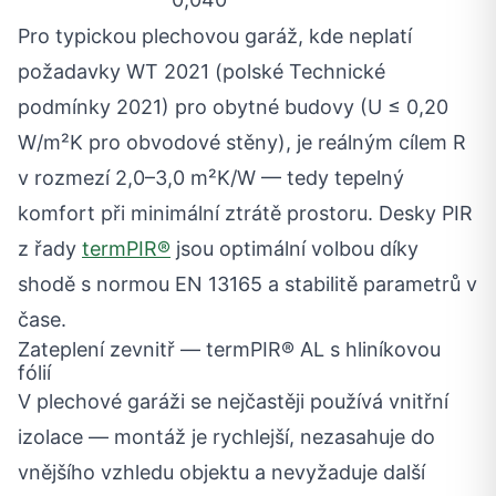
Pro typickou plechovou garáž, kde neplatí
požadavky WT 2021 (polské Technické
podmínky 2021) pro obytné budovy (U ≤ 0,20
W/m²K pro obvodové stěny), je reálným cílem R
v rozmezí 2,0–3,0 m²K/W — tedy tepelný
komfort při minimální ztrátě prostoru. Desky PIR
z řady
termPIR®
jsou optimální volbou díky
shodě s normou EN 13165 a stabilitě parametrů v
čase.
Zateplení zevnitř — termPIR® AL s hliníkovou
fólií
V plechové garáži se nejčastěji používá vnitřní
izolace — montáž je rychlejší, nezasahuje do
vnějšího vzhledu objektu a nevyžaduje další