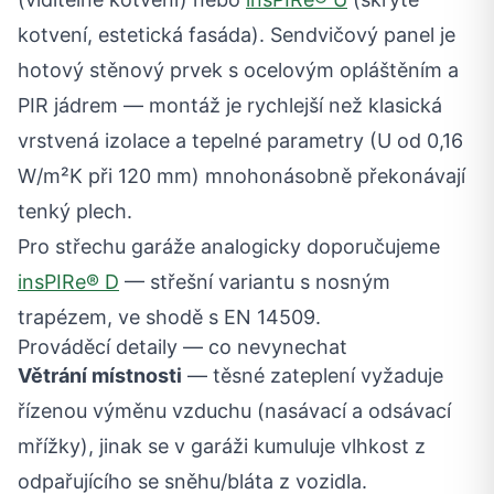
kotvení, estetická fasáda). Sendvičový panel je
hotový stěnový prvek s ocelovým opláštěním a
PIR jádrem — montáž je rychlejší než klasická
vrstvená izolace a tepelné parametry (U od 0,16
W/m²K při 120 mm) mnohonásobně překonávají
tenký plech.
Pro střechu garáže analogicky doporučujeme
insPIRe® D
— střešní variantu s nosným
trapézem, ve shodě s EN 14509.
Prováděcí detaily — co nevynechat
Větrání místnosti
— těsné zateplení vyžaduje
řízenou výměnu vzduchu (nasávací a odsávací
mřížky), jinak se v garáži kumuluje vlhkost z
odpařujícího se sněhu/bláta z vozidla.