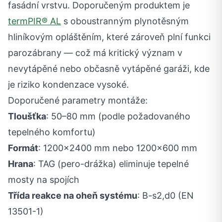
fasádní vrstvu. Doporučeným produktem je
termPIR® AL
s oboustranným plynotěsným
hliníkovým opláštěním, které zároveň plní funkci
parozábrany — což má kritický význam v
nevytápěné nebo občasně vytápěné garáži, kde
je riziko kondenzace vysoké.
Doporučené parametry montáže:
Tloušťka
: 50–80 mm (podle požadovaného
tepelného komfortu)
Formát
: 1200×2400 mm nebo 1200×600 mm
Hrana
: TAG (pero-drážka) eliminuje tepelné
mosty na spojích
Třída reakce na oheň systému
: B-s2,d0 (EN
13501-1)