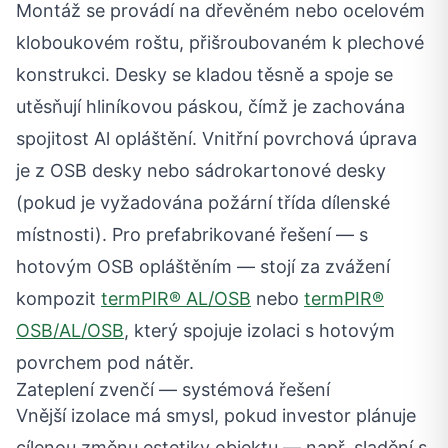
Montáž se provádí na dřevěném nebo ocelovém
kloboukovém roštu, přišroubovaném k plechové
konstrukci. Desky se kladou těsně a spoje se
utěsňují hliníkovou páskou, čímž je zachována
spojitost Al opláštění. Vnitřní povrchová úprava
je z OSB desky nebo sádrokartonové desky
(pokud je vyžadována požární třída dílenské
místnosti). Pro prefabrikované řešení — s
hotovým OSB opláštěním — stojí za zvážení
kompozit
termPIR® AL/OSB
nebo
termPIR®
OSB/AL/OSB
, který spojuje izolaci s hotovým
povrchem pod nátěr.
Zateplení zvenčí — systémová řešení
Vnější izolace má smysl, pokud investor plánuje
cílenou změnu estetiky objektu — např. sladění s