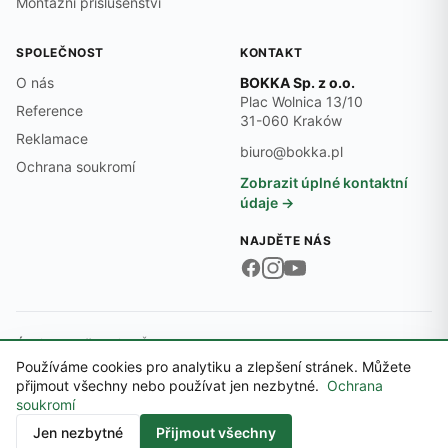
Montážní příslušenství
SPOLEČNOST
KONTAKT
O nás
BOKKA Sp. z o.o.
Plac Wolnica 13/10
Reference
31-060 Kraków
Reklamace
biuro@bokka.pl
Ochrana soukromí
Zobrazit úplné kontaktní
údaje →
NAJDĚTE NÁS
Údaje společnosti:
DIČ PL6762545474 · REGON 369497701 · KRS
0000718870
Používáme cookies pro analytiku a zlepšení stránek. Můžete
© 2026 BOKKA Sp. z o.o.
přijmout všechny nebo používat jen nezbytné.
Ochrana
Okresní soud pro Krakov-Śródmieście, XI. obchodní oddělení Národního
soukromí
rejstříku · Základní kapitál 5 000 PLN
Kontakt
Jen nezbytné
Přijmout všechny