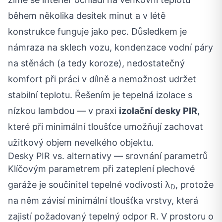
během několika desítek minut a v létě
konstrukce funguje jako pec. Důsledkem je
námraza na sklech vozu, kondenzace vodní páry
na stěnách (a tedy koroze), nedostatečný
komfort při práci v dílně a nemožnost udržet
stabilní teplotu. Řešením je tepelná izolace s
nízkou lambdou — v praxi
izolační desky PIR
,
které při minimální tloušťce umožňují zachovat
užitkový objem nevelkého objektu.
Desky PIR vs. alternativy — srovnání parametrů
Klíčovým parametrem při zateplení plechové
garáže je součinitel tepelné vodivosti λ
, protože
D
na něm závisí minimální tloušťka vrstvy, která
zajistí požadovaný tepelný odpor R. V prostoru o