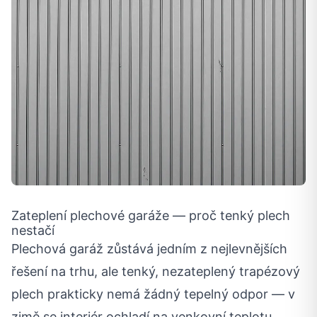
Zateplení plechové garáže — proč tenký plech
nestačí
Plechová garáž zůstává jedním z nejlevnějších
řešení na trhu, ale tenký, nezateplený trapézový
plech prakticky nemá žádný tepelný odpor — v
zimě se interiér ochladí na venkovní teplotu