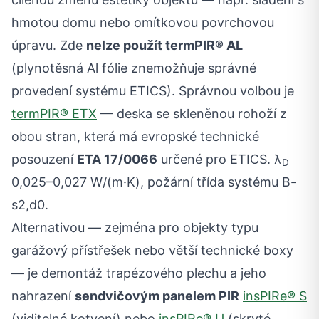
hmotou domu nebo omítkovou povrchovou
úpravu. Zde
nelze použít termPIR® AL
(plynotěsná Al fólie znemožňuje správné
provedení systému ETICS). Správnou volbou je
termPIR® ETX
— deska se skleněnou rohoží z
obou stran, která má evropské technické
posouzení
ETA 17/0066
určené pro ETICS. λ
D
0,025–0,027 W/(m·K), požární třída systému B-
s2,d0.
Alternativou — zejména pro objekty typu
garážový přístřešek nebo větší technické boxy
— je demontáž trapézového plechu a jeho
nahrazení
sendvičovým panelem PIR
insPIRe® S
(viditelné kotvení) nebo
insPIRe® U
(skryté