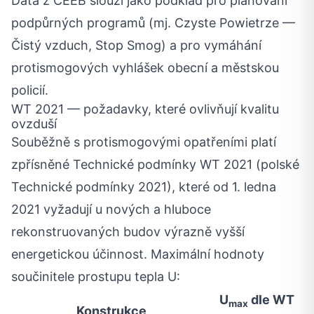
Data z CEEB slouží jako podklad pro plánování
podpůrných programů (mj. Czyste Powietrze —
Čistý vzduch, Stop Smog) a pro vymáhání
protismogových vyhlášek obecní a městskou
policií.
WT 2021 — požadavky, které ovlivňují kvalitu
ovzduší
Souběžně s protismogovými opatřeními platí
zpřísněné Technické podmínky WT 2021 (polské
Technické podmínky 2021), které od 1. ledna
2021 vyžadují u nových a hluboce
rekonstruovaných budov výrazně vyšší
energetickou účinnost. Maximální hodnoty
součinitele prostupu tepla U:
U
dle WT
max
Konstrukce