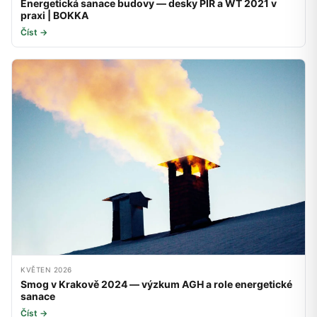
Energetická sanace budovy — desky PIR a WT 2021 v
praxi | BOKKA
Číst →
KVĚTEN 2026
Smog v Krakově 2024 — výzkum AGH a role energetické
sanace
Číst →