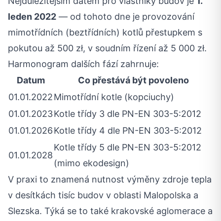
Nejdůležitějším datem pro vlastníky budov je
1.
leden 2022
— od tohoto dne je provozování
mimotřídních (beztřídních) kotlů přestupkem s
pokutou až 500 zł, v soudním řízení až 5 000 zł.
Harmonogram dalších fází zahrnuje:
Datum
Co přestává být povoleno
01.01.2022
Mimotřídní kotle (kopciuchy)
01.01.2023
Kotle třídy 3 dle PN-EN 303-5:2012
01.01.2026
Kotle třídy 4 dle PN-EN 303-5:2012
Kotle třídy 5 dle PN-EN 303-5:2012
01.01.2028
(mimo ekodesign)
V praxi to znamená nutnost výměny zdroje tepla
v desítkách tisíc budov v oblasti Malopolska a
Slezska. Týká se to také krakovské aglomerace a