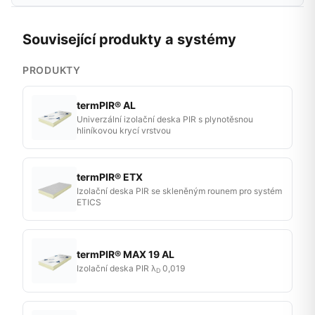
Související produkty a systémy
PRODUKTY
termPIR® AL
Univerzální izolační deska PIR s plynotěsnou
hliníkovou krycí vrstvou
termPIR® ETX
Izolační deska PIR se skleněným rounem pro systém
ETICS
termPIR® MAX 19 AL
Izolační deska PIR λ
0,019
D