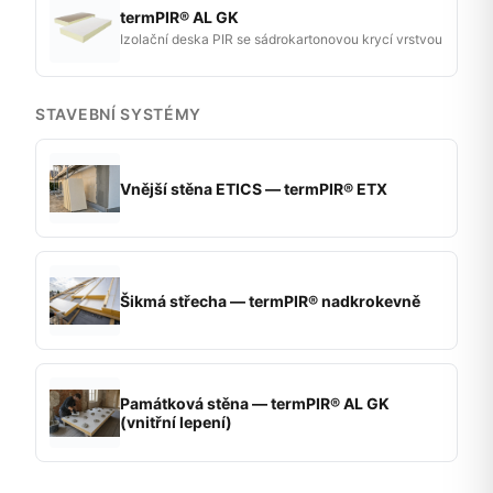
termPIR® AL GK
Izolační deska PIR se sádrokartonovou krycí vrstvou
STAVEBNÍ SYSTÉMY
Vnější stěna ETICS — termPIR® ETX
Šikmá střecha — termPIR® nadkrokevně
Památková stěna — termPIR® AL GK
(vnitřní lepení)