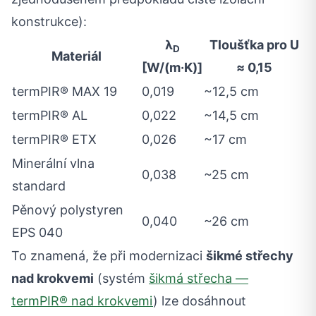
konstrukce):
λ
Tloušťka pro U
D
Materiál
[W/(m·K)]
≈ 0,15
termPIR® MAX 19
0,019
~12,5 cm
termPIR® AL
0,022
~14,5 cm
termPIR® ETX
0,026
~17 cm
Minerální vlna
0,038
~25 cm
standard
Pěnový polystyren
0,040
~26 cm
EPS 040
To znamená, že při modernizaci
šikmé střechy
nad krokvemi
(systém
šikmá střecha —
termPIR® nad krokvemi
) lze dosáhnout