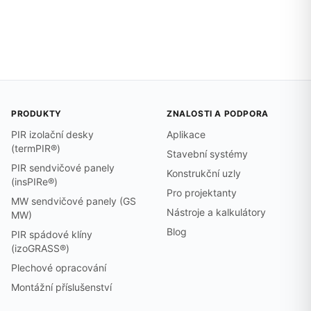
PRODUKTY
ZNALOSTI A PODPORA
PIR izolační desky
Aplikace
(termPIR®)
Stavební systémy
PIR sendvičové panely
Konstrukční uzly
(insPIRe®)
Pro projektanty
MW sendvičové panely (GS
Nástroje a kalkulátory
MW)
Blog
PIR spádové klíny
(izoGRASS®)
Plechové opracování
Montážní příslušenství