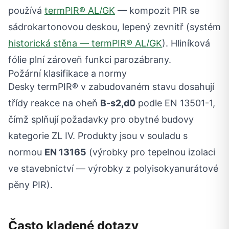
používá
termPIR® AL/GK
— kompozit PIR se
sádrokartonovou deskou, lepený zevnitř (systém
historická stěna — termPIR® AL/GK
). Hliníková
fólie plní zároveň funkci parozábrany.
Požární klasifikace a normy
Desky termPIR® v zabudovaném stavu dosahují
třídy reakce na oheň
B-s2,d0
podle EN 13501-1,
čímž splňují požadavky pro obytné budovy
kategorie ZL IV. Produkty jsou v souladu s
normou
EN 13165
(výrobky pro tepelnou izolaci
ve stavebnictví — výrobky z polyisokyanurátové
pěny PIR).
Často kladené dotazy