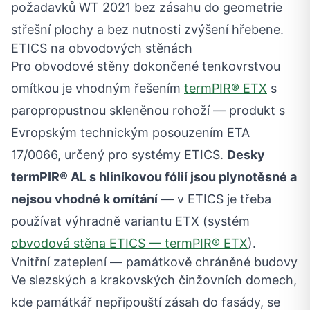
požadavků WT 2021 bez zásahu do geometrie
střešní plochy a bez nutnosti zvýšení hřebene.
ETICS na obvodových stěnách
Pro obvodové stěny dokončené tenkovrstvou
omítkou je vhodným řešením
termPIR® ETX
s
paropropustnou skleněnou rohoží — produkt s
Evropským technickým posouzením ETA
17/0066, určený pro systémy ETICS.
Desky
termPIR® AL s hliníkovou fólií jsou plynotěsné a
nejsou vhodné k omítání
— v ETICS je třeba
používat výhradně variantu ETX (systém
obvodová stěna ETICS — termPIR® ETX
).
Vnitřní zateplení — památkově chráněné budovy
Ve slezských a krakovských činžovních domech,
kde památkář nepřipouští zásah do fasády, se