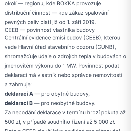
okolí — regionu, kde BOKKA provozuje
distribuční činnost — kde zákaz spalování
pevných paliv platí již od 1. září 2019.
CEEB — povinnost vlastníka budovy
Centrální evidence emisí budov (CEEB), kterou
vede Hlavní úřad stavebního dozoru (GUNB),
shromažďuje údaje o zdrojích tepla v budovách o
jmenovitém výkonu do 1 MW. Povinnost podat
deklaraci má vlastník nebo správce nemovitosti
a zahrnuje:
deklaraci A
— pro obytné budovy,
deklaraci B
— pro neobytné budovy.
Za nepodání deklarace v termínu hrozí pokuta až
500 zł, v případě soudního řízení až 5 000 zł.