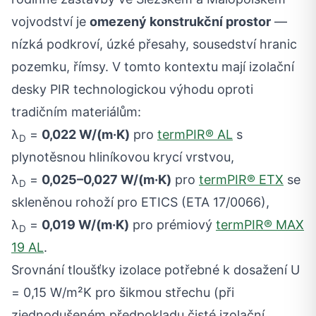
vojvodství je
omezený konstrukční prostor
—
nízká podkroví, úzké přesahy, sousedství hranic
pozemku, římsy. V tomto kontextu mají izolační
desky PIR technologickou výhodu oproti
tradičním materiálům:
λ
=
0,022 W/(m·K)
pro
termPIR® AL
s
D
plynotěsnou hliníkovou krycí vrstvou,
λ
=
0,025–0,027 W/(m·K)
pro
termPIR® ETX
se
D
skleněnou rohoží pro ETICS (ETA 17/0066),
λ
=
0,019 W/(m·K)
pro prémiový
termPIR® MAX
D
19 AL
.
Srovnání tloušťky izolace potřebné k dosažení U
= 0,15 W/m²K pro šikmou střechu (při
zjednodušeném předpokladu čisté izolační