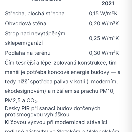
2021
Střecha, plochá střecha
0,15 W/m²K
Obvodová stěna
0,20 W/m²K
Strop nad nevytápěným
0,25 W/m²K
sklepem/garáží
Podlaha na terénu
0,30 W/m²K
Čím těsnější a lépe izolovaná konstrukce, tím
menší je potřeba koncové energie budovy — a
tedy nižší spotřeba paliva v kotli (i moderním,
ekodesignovém) a nižší emise prachu PM10,
PM2,5 a CO₂.
Desky PIR při sanaci budov dotčených
protismogovou vyhláškou
Klíčovou výzvou při modernizaci stávající
rodinné zástavby ve Slezském a Malopolském