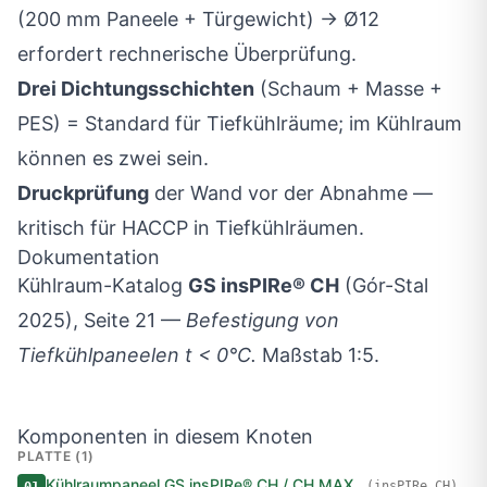
(200 mm Paneele + Türgewicht) → Ø12
erfordert rechnerische Überprüfung.
Drei Dichtungsschichten
(Schaum + Masse +
PES) = Standard für Tiefkühlräume; im Kühlraum
können es zwei sein.
Druckprüfung
der Wand vor der Abnahme —
kritisch für HACCP in Tiefkühlräumen.
Dokumentation
Kühlraum-Katalog
GS insPIRe® CH
(Gór-Stal
2025), Seite 21 —
Befestigung von
Tiefkühlpaneelen t < 0°C.
Maßstab 1:5.
Komponenten in diesem Knoten
PLATTE (1)
Kühlraumpaneel GS insPIRe® CH / CH MAX
(insPIRe CH)