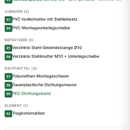
01
ZUBEHÖR (2)
PVC-Isoliermutter mit Stahleinsatz
03
PVC-Montageunterlegscheibe
04
BEFESTIGER (2)
Verzinkte Stahl-Gewindestange Ø10
05
Verzinkte Stahlmutter M10 + Unterlegscheibe
06
DICHTMITTEL (3)
Polyurethan-Montageschaum
07
Dauerplastische Dichtungsmasse
08
PES-Dichtungsband
09
ELEMENT (1)
Tragkonstruktion
02